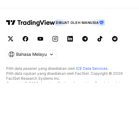
DIBUAT OLEH MANUSIA
Bahasa Melayu
Pilih data pasaran yang disediakan oleh
ICE Data Services
.
Pilih data rujukan yang disediakan oleh FactSet. Copyright © 2026
FactSet Research Systems Inc.
Copyright © 2026, American Bankers Association. Pangkalan data
CUSIP disediakan oleh FactSet Research Systems Inc. Hak cipta
terpelihara.
Pemfailan SEC dan dokumen lain disediakan oleh
Quartr
.
© 2026 TradingView, Inc.
BUKAN SEKADAR PRODUK
ALATAN & LANGGANAN
Carta Super
Ciri
PENYARING
Penentuan Harga