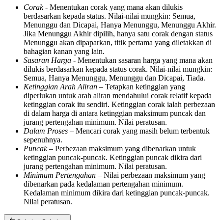
Corak
- Menentukan corak yang mana akan dilukis
berdasarkan kepada status. Nilai-nilai mungkin: Semua,
Menunggu dan Dicapai, Hanya Menunggu, Menunggu Akhir.
Jika Menunggu Akhir dipilih, hanya satu corak dengan status
Menunggu akan dipaparkan, titik pertama yang diletakkan di
bahagian kanan yang lain.
Sasaran Harga -
Menentukan sasaran harga yang mana akan
dilukis berdasarkan kepada status corak. Nilai-nilai mungkin:
Semua, Hanya Menunggu, Menunggu dan Dicapai, Tiada.
Ketinggian Arah Aliran
– Tetapkan ketinggian yang
diperlukan untuk arah aliran mendahului corak relatif kepada
ketinggian corak itu sendiri. Ketinggian corak ialah perbezaan
di dalam harga di antara ketinggian maksimum puncak dan
jurang pertengahan minimum. Nilai peratusan.
Dalam Proses
– Mencari corak yang masih belum terbentuk
sepenuhnya.
Puncak
– Perbezaan maksimum yang dibenarkan untuk
ketinggian puncak-puncak. Ketinggian puncak dikira dari
jurang pertengahan minimum. Nilai peratusan.
Minimum Pertengahan
– Nilai perbezaan maksimum yang
dibenarkan pada kedalaman pertengahan minimum.
Kedalaman minimum dikira dari ketinggian puncak-puncak.
Nilai peratusan.