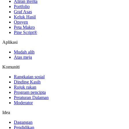
Aliran Berita
Portfolio
Graf Asas
Keluk Hasil
Opsyen
Peta Makro
Pine Script®
Aplikasi
Mudah alih
Atas meja
Komuniti
Rangkaian sosial
Dinding Kasih
Rujuk rakan
Program pencipta
Peraturan Dalaman
Moderator
Idea
Dagangan
Pendidikan