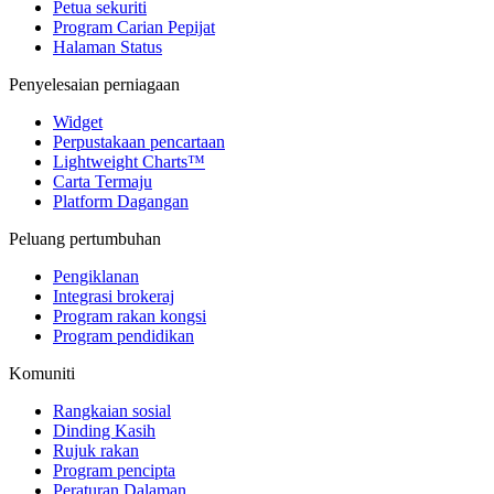
Petua sekuriti
Program Carian Pepijat
Halaman Status
Penyelesaian perniagaan
Widget
Perpustakaan pencartaan
Lightweight Charts™
Carta Termaju
Platform Dagangan
Peluang pertumbuhan
Pengiklanan
Integrasi brokeraj
Program rakan kongsi
Program pendidikan
Komuniti
Rangkaian sosial
Dinding Kasih
Rujuk rakan
Program pencipta
Peraturan Dalaman