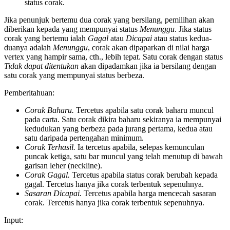
status corak.
Jika penunjuk bertemu dua corak yang bersilang, pemilihan akan
diberikan kepada yang mempunyai status
Menunggu
. Jika status
corak yang bertemu ialah
Gagal
atau
Dicapai
atau status kedua-
duanya adalah
Menunggu
, corak akan dipaparkan di nilai harga
vertex yang hampir sama, cth., lebih tepat. Satu corak dengan status
Tidak dapat ditentukan
akan dipadamkan jika ia bersilang dengan
satu corak yang mempunyai status berbeza.
Pemberitahuan:
Corak Baharu.
Tercetus apabila satu corak baharu muncul
pada carta. Satu corak dikira baharu sekiranya ia mempunyai
kedudukan yang berbeza pada jurang pertama, kedua atau
satu daripada pertengahan minimum.
Corak Terhasil.
Ia tercetus apabila, selepas kemunculan
puncak ketiga, satu bar muncul yang telah menutup di bawah
garisan leher (neckline).
Corak Gagal.
Tercetus apabila status corak berubah kepada
gagal. Tercetus hanya jika corak terbentuk sepenuhnya.
Sasaran Dicapai
.
Tercetus apabila harga mencecah sasaran
corak. Tercetus hanya jika corak terbentuk sepenuhnya.
Input: