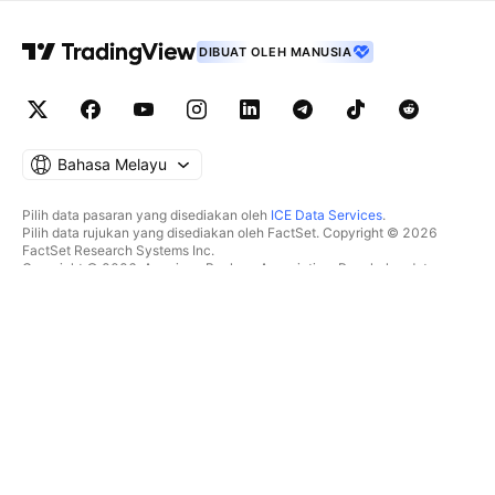
DIBUAT OLEH MANUSIA
Bahasa Melayu
Pilih data pasaran yang disediakan oleh
ICE Data Services
.
Pilih data rujukan yang disediakan oleh FactSet. Copyright © 2026
FactSet Research Systems Inc.
Copyright © 2026, American Bankers Association. Pangkalan data
CUSIP disediakan oleh FactSet Research Systems Inc. Hak cipta
terpelihara.
Pemfailan SEC dan dokumen lain disediakan oleh
Quartr
.
© 2026 TradingView, Inc.
BUKAN SEKADAR PRODUK
ALATAN & LANGGANAN
Carta Super
Ciri
PENYARING
Penentuan Harga
Data pasaran
Saham