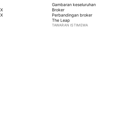
Gambaran keseluruhan
EX
Broker
EX
Perbandingan broker
The Leap
TAWARAN ISTIMEWA
Hadapan CME Group
Hadapan Eurex
Himpunan saham AS
MENGENAI SYARIKAT
Siapa kami
Misi angkasa lepas
Blog
Pusat Bantuan
K
Kerjaya
Kit media
BARANGAN
Kedai TradingView
Kad tarot untuk pedagang
Masa Dagangan C63
POLISI & KESELAMATAN
Terma Penggunaan
Penafian
Dasar Privasi