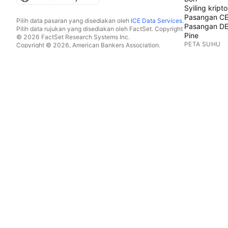
Syiling kripto
Pasangan C
Pilih data pasaran yang disediakan oleh
ICE Data Services
.
Pasangan D
Pilih data rujukan yang disediakan oleh FactSet. Copyright
Pine
© 2026 FactSet Research Systems Inc.
PETA SUHU
Copyright © 2026, American Bankers Association.
Pangkalan data CUSIP disediakan oleh FactSet Research
Saham
Systems Inc. Hak cipta terpelihara.
ETF
Pemfailan SEC dan dokumen lain disediakan oleh
Quartr
.
Syiling kripto
© 2026 TradingView, Inc.
KALENDAR
Ekonomi
Perolehan
Dividen
IPO
LEBIH PRODU
Aliran Berita
Portfolio
Graf Asas
Keluk Hasil
Opsyen
Peta Makro
Pine Script®
APLIKASI
Mudah alih