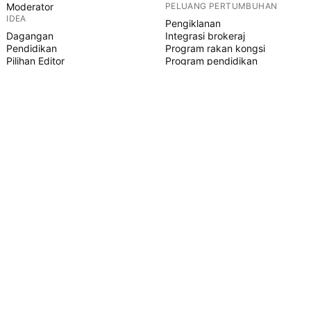
Moderator
PELUANG PERTUMBUHAN
IDEA
Pengiklanan
Dagangan
Integrasi brokeraj
Pendidikan
Program rakan kongsi
Pilihan Editor
Program pendidikan
SKRIP PINE
Penunjuk & strategi
Pakar
Freelancer
Ruangan Berbayar