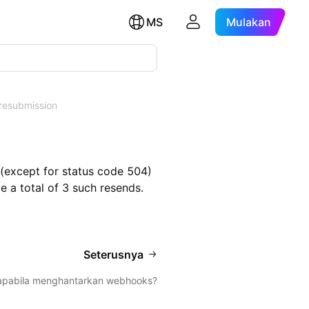
MS
Mulakan
resubmission
(except for status code 504)
e a total of 3 such resends.
Seterusnya
apabila menghantarkan webhooks?