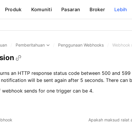
Produk
Komuniti
Pasaran
Broker
Lebih
huan
/
Pemberitahuan
/
Penggunaan Webhooks
/
Webhook 
sion
returns an HTTP response status code between 500 and 599 
otification will be sent again after 5 seconds. There can b
webhook sends for one trigger can be 4.
ebhook
Apakah maksud ralat 