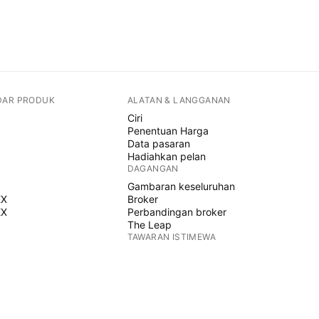
DAR PRODUK
ALATAN & LANGGANAN
Ciri
Penentuan Harga
Data pasaran
Hadiahkan pelan
DAGANGAN
Gambaran keseluruhan
EX
Broker
EX
Perbandingan broker
The Leap
TAWARAN ISTIMEWA
Hadapan CME Group
Hadapan Eurex
Himpunan saham AS
MENGENAI SYARIKAT
Siapa kami