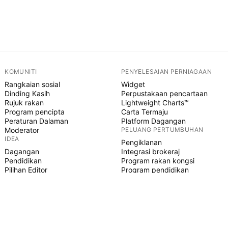
KOMUNITI
PENYELESAIAN PERNIAGAAN
Rangkaian sosial
Widget
Dinding Kasih
Perpustakaan pencartaan
Rujuk rakan
Lightweight Charts™
Program pencipta
Carta Termaju
Peraturan Dalaman
Platform Dagangan
Moderator
PELUANG PERTUMBUHAN
IDEA
Pengiklanan
Dagangan
Integrasi brokeraj
Pendidikan
Program rakan kongsi
Pilihan Editor
Program pendidikan
SKRIP PINE
Penunjuk & strategi
Pakar
Freelancer
Ruangan Berbayar