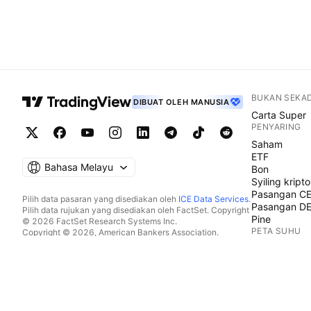
BUKAN SEKA
DIBUAT OLEH MANUSIA
Carta Super
PENYARING
Saham
ETF
Bahasa Melayu
Bon
Syiling kripto
Pasangan C
Pilih data pasaran yang disediakan oleh
ICE Data Services
.
Pasangan D
Pilih data rujukan yang disediakan oleh FactSet. Copyright
Pine
© 2026 FactSet Research Systems Inc.
PETA SUHU
Copyright © 2026, American Bankers Association.
Pangkalan data CUSIP disediakan oleh FactSet Research
Saham
Systems Inc. Hak cipta terpelihara.
ETF
Pemfailan SEC dan dokumen lain disediakan oleh
Quartr
.
Syiling kripto
© 2026 TradingView, Inc.
KALENDAR
Ekonomi