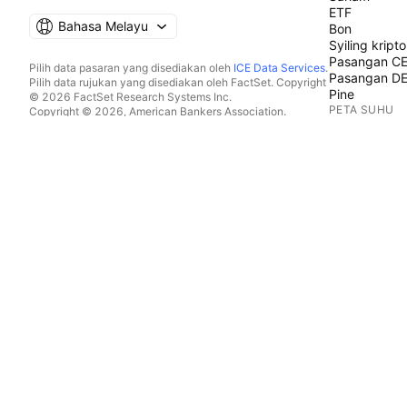
ETF
Bahasa Melayu
Bon
Syiling kripto
Pasangan C
Pilih data pasaran yang disediakan oleh
ICE Data Services
.
Pasangan D
Pilih data rujukan yang disediakan oleh FactSet. Copyright
Pine
© 2026 FactSet Research Systems Inc.
PETA SUHU
Copyright © 2026, American Bankers Association.
Pangkalan data CUSIP disediakan oleh FactSet Research
Saham
Systems Inc. Hak cipta terpelihara.
ETF
Pemfailan SEC dan dokumen lain disediakan oleh
Quartr
.
Syiling kripto
© 2026 TradingView, Inc.
KALENDAR
Ekonomi
Perolehan
Dividen
IPO
LEBIH PRODU
Aliran Berita
Portfolio
Graf Asas
Keluk Hasil
Opsyen
Peta Makro
Pine Script®
APLIKASI