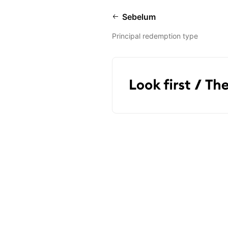
Sebelum
Principal redemption type