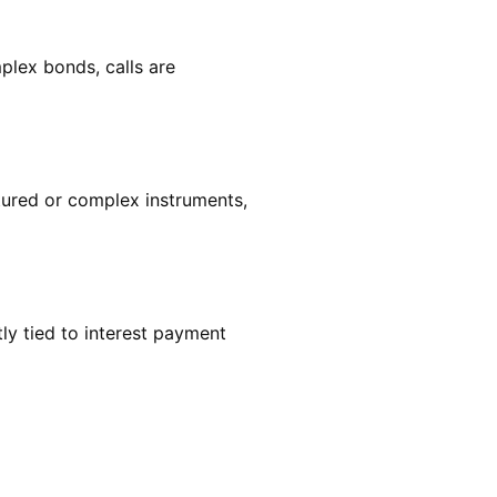
mplex bonds, calls are
uctured or complex instruments,
ly tied to interest payment