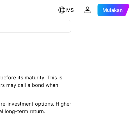
MS
Mulakan
efore its maturity. This is
uers may call a bond when
 re-investment options. Higher
al long-term return.