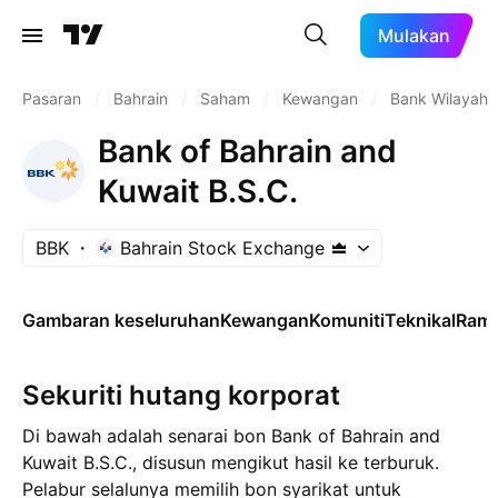
Mulakan
Pasaran
/
Bahrain
/
Saham
/
Kewangan
/
Bank Wilayah
Bank of Bahrain and
Kuwait B.S.C.
BBK
Bahrain Stock Exchange
Gambaran keseluruhan
Kewangan
Komuniti
Teknikal
Rama
Sekuriti hutang korporat
Di bawah adalah senarai bon Bank of Bahrain and
Kuwait B.S.C., disusun mengikut hasil ke terburuk.
Pelabur selalunya memilih bon syarikat untuk