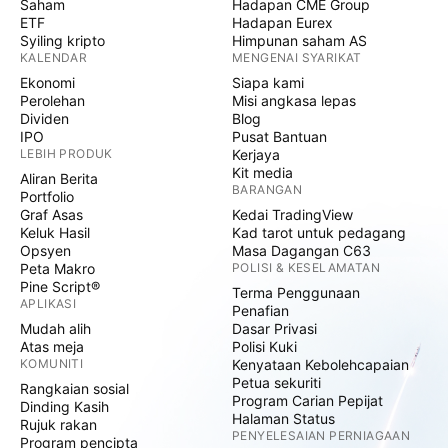
Saham
Hadapan CME Group
ETF
Hadapan Eurex
Syiling kripto
Himpunan saham AS
KALENDAR
MENGENAI SYARIKAT
Ekonomi
Siapa kami
Perolehan
Misi angkasa lepas
Dividen
Blog
IPO
Pusat Bantuan
LEBIH PRODUK
Kerjaya
Kit media
Aliran Berita
BARANGAN
Portfolio
Graf Asas
Kedai TradingView
Keluk Hasil
Kad tarot untuk pedagang
Opsyen
Masa Dagangan C63
Peta Makro
POLISI & KESELAMATAN
Pine Script®
Terma Penggunaan
APLIKASI
Penafian
Mudah alih
Dasar Privasi
Atas meja
Polisi Kuki
KOMUNITI
Kenyataan Kebolehcapaian
Petua sekuriti
Rangkaian sosial
Program Carian Pepijat
Dinding Kasih
Halaman Status
Rujuk rakan
PENYELESAIAN PERNIAGAAN
Program pencipta