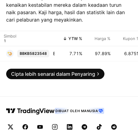
kenaikan kestabilan mereka dalam keadaan turun
naik pasaran. Kaji harga, hasil dan statistik lain dan
cari pelaburan yang meyakinkan.
Simbol
YTW %
Harga %
Kupon 
Bank of Bahrain and Kuwait B.S.C. 6.875% 06-JUN-2029
7.71%
97.89%
6.875
BBKB5823548
Cipta lebih senarai dalam Penyaring
DIBUAT OLEH MANUSIA