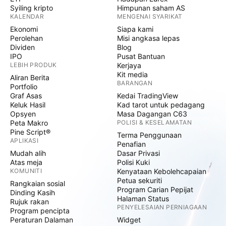
Syiling kripto
Himpunan saham AS
KALENDAR
MENGENAI SYARIKAT
Ekonomi
Siapa kami
Perolehan
Misi angkasa lepas
Dividen
Blog
IPO
Pusat Bantuan
LEBIH PRODUK
Kerjaya
Kit media
Aliran Berita
BARANGAN
Portfolio
Graf Asas
Kedai TradingView
Keluk Hasil
Kad tarot untuk pedagang
Opsyen
Masa Dagangan C63
Peta Makro
POLISI & KESELAMATAN
Pine Script®
Terma Penggunaan
APLIKASI
Penafian
Mudah alih
Dasar Privasi
Atas meja
Polisi Kuki
KOMUNITI
Kenyataan Kebolehcapaian
Petua sekuriti
Rangkaian sosial
Program Carian Pepijat
Dinding Kasih
Halaman Status
Rujuk rakan
PENYELESAIAN PERNIAGAAN
Program pencipta
Peraturan Dalaman
Widget