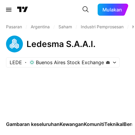
Mulakan
Pasaran
/
Argentina
/
Saham
/
Industri Pemprosesan
/
K
Ledesma S.A.A.I.
LEDE
Buenos Aires Stock Exchange
Gambaran keseluruhan
Kewangan
Komuniti
Teknikal
Ber