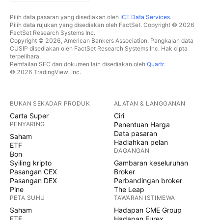
Pilih data pasaran yang disediakan oleh
ICE Data Services
.
Pilih data rujukan yang disediakan oleh FactSet. Copyright © 2026
FactSet Research Systems Inc.
Copyright © 2026, American Bankers Association. Pangkalan data
CUSIP disediakan oleh FactSet Research Systems Inc. Hak cipta
terpelihara.
Pemfailan SEC dan dokumen lain disediakan oleh
Quartr
.
© 2026 TradingView, Inc.
BUKAN SEKADAR PRODUK
ALATAN & LANGGANAN
Carta Super
Ciri
PENYARING
Penentuan Harga
Data pasaran
Saham
Hadiahkan pelan
ETF
DAGANGAN
Bon
Syiling kripto
Gambaran keseluruhan
Pasangan CEX
Broker
Pasangan DEX
Perbandingan broker
Pine
The Leap
PETA SUHU
TAWARAN ISTIMEWA
Saham
Hadapan CME Group
ETF
Hadapan Eurex