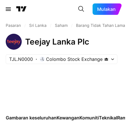
Mulakan
Pasaran
/
Sri Lanka
/
Saham
/
Barang Tidak Tahan Lama
Teejay Lanka Plc
TJL.N0000
Colombo Stock Exchange
Gambaran keseluruhan
Kewangan
Komuniti
Teknikal
Rama