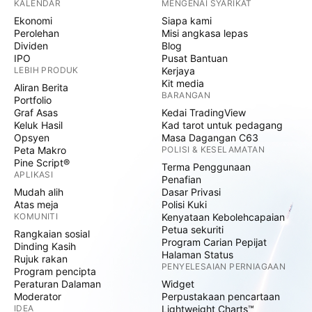
KALENDAR
MENGENAI SYARIKAT
Ekonomi
Siapa kami
Perolehan
Misi angkasa lepas
Dividen
Blog
IPO
Pusat Bantuan
LEBIH PRODUK
Kerjaya
Kit media
Aliran Berita
BARANGAN
Portfolio
Graf Asas
Kedai TradingView
Keluk Hasil
Kad tarot untuk pedagang
Opsyen
Masa Dagangan C63
Peta Makro
POLISI & KESELAMATAN
Pine Script®
Terma Penggunaan
APLIKASI
Penafian
Mudah alih
Dasar Privasi
Atas meja
Polisi Kuki
KOMUNITI
Kenyataan Kebolehcapaian
Petua sekuriti
Rangkaian sosial
Program Carian Pepijat
Dinding Kasih
Halaman Status
Rujuk rakan
PENYELESAIAN PERNIAGAAN
Program pencipta
Peraturan Dalaman
Widget
Moderator
Perpustakaan pencartaan
IDEA
Lightweight Charts™