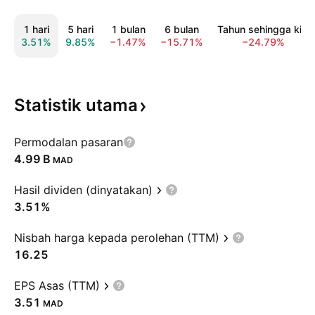
1 hari
5 hari
1 bulan
6 bulan
Tahun sehingga kini
3.51%
9.85%
−1.47%
−15.71%
−24.79%
Statistik
utama
Permodalan pasaran
‪4.99 B‬
MAD
Hasil dividen (dinyatakan)
3.51%
Nisbah harga kepada perolehan (TTM)
16.25
EPS Asas (TTM)
3.51
MAD