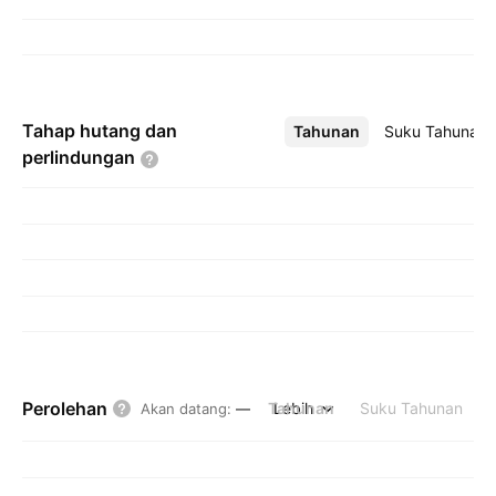
Tahap hutang dan
Tahunan
Lebih
Suku Tahunan
perlindungan
Perolehan
Tahunan
Lebih
Suku Tahunan
Akan datang
:
—