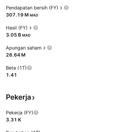
Pendapatan bersih (FY)
‪307.19 M‬
MAD
Hasil (FY)
‪3.05 B‬
MAD
Apungan saham
‪26.64 M‬
Beta (1T)
1.41
Pekerja
Pekerja (FY)
‪3.31 K‬