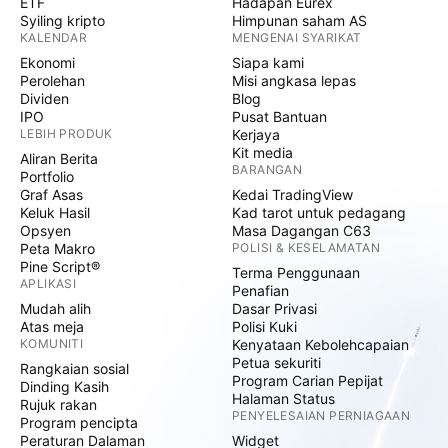
ETF
Hadapan Eurex
Syiling kripto
Himpunan saham AS
KALENDAR
MENGENAI SYARIKAT
Ekonomi
Siapa kami
Perolehan
Misi angkasa lepas
Dividen
Blog
IPO
Pusat Bantuan
LEBIH PRODUK
Kerjaya
Kit media
Aliran Berita
BARANGAN
Portfolio
Graf Asas
Kedai TradingView
Keluk Hasil
Kad tarot untuk pedagang
Opsyen
Masa Dagangan C63
Peta Makro
POLISI & KESELAMATAN
Pine Script®
Terma Penggunaan
APLIKASI
Penafian
Mudah alih
Dasar Privasi
Atas meja
Polisi Kuki
KOMUNITI
Kenyataan Kebolehcapaian
Petua sekuriti
Rangkaian sosial
Program Carian Pepijat
Dinding Kasih
Halaman Status
Rujuk rakan
PENYELESAIAN PERNIAGAAN
Program pencipta
Peraturan Dalaman
Widget