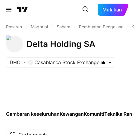
Mulakan
Pasaran
/
Maghribi
/
Saham
/
Pembuatan Pengeluar
/
K
Delta Holding SA
DHO
Casablanca Stock Exchange
Gambaran keseluruhan
Kewangan
Komuniti
Teknikal
Rama
Carta penuh