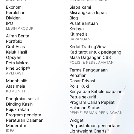
Ekonomi
Siapa kami
Perolehan
Misi angkasa lepas
Dividen
Blog
IPO
Pusat Bantuan
LEBIH PRODUK
Kerjaya
Kit media
Aliran Berita
BARANGAN
Portfolio
Graf Asas
Kedai TradingView
Keluk Hasil
Kad tarot untuk pedagang
Opsyen
Masa Dagangan C63
Peta Makro
POLISI & KESELAMATAN
Pine Script®
Terma Penggunaan
APLIKASI
Penafian
Mudah alih
Dasar Privasi
Atas meja
Polisi Kuki
KOMUNITI
Kenyataan Kebolehcapaian
Petua sekuriti
Rangkaian sosial
Program Carian Pepijat
Dinding Kasih
Halaman Status
Rujuk rakan
PENYELESAIAN PERNIAGAAN
Program pencipta
Peraturan Dalaman
Widget
Moderator
Perpustakaan pencartaan
IDEA
Lightweight Charts™