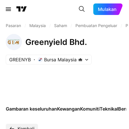
Mulakan
Pasaran
/
Malaysia
/
Saham
/
Pembuatan Pengeluar
/
P
Greenyield Bhd.
GREENYB
Bursa Malaysia
Gambaran keseluruhan
Kewangan
Komuniti
Teknikal
Ber
Kembali