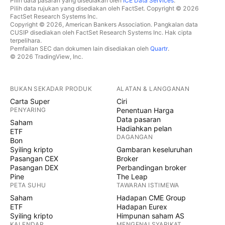
Pilih data pasaran yang disediakan oleh
ICE Data Services
.
Pilih data rujukan yang disediakan oleh FactSet. Copyright © 2026
FactSet Research Systems Inc.
Copyright © 2026, American Bankers Association. Pangkalan data
CUSIP disediakan oleh FactSet Research Systems Inc. Hak cipta
terpelihara.
Pemfailan SEC dan dokumen lain disediakan oleh
Quartr
.
© 2026 TradingView, Inc.
BUKAN SEKADAR PRODUK
ALATAN & LANGGANAN
Carta Super
Ciri
PENYARING
Penentuan Harga
Data pasaran
Saham
Hadiahkan pelan
ETF
DAGANGAN
Bon
Syiling kripto
Gambaran keseluruhan
Pasangan CEX
Broker
Pasangan DEX
Perbandingan broker
Pine
The Leap
PETA SUHU
TAWARAN ISTIMEWA
Saham
Hadapan CME Group
ETF
Hadapan Eurex
Syiling kripto
Himpunan saham AS
KALENDAR
MENGENAI SYARIKAT