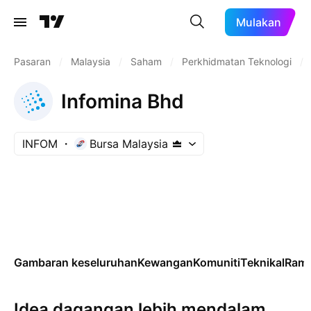
Mulakan
Pasaran
/
Malaysia
/
Saham
/
Perkhidmatan Teknologi
/
Infomina Bhd
INFOM
Bursa Malaysia
Gambaran keseluruhan
Kewangan
Komuniti
Teknikal
Rama
Idea dagangan lebih mendalam