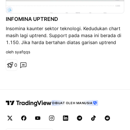
Boleh perhatikan area RBS 4. Utk kekal momentum
mesti berada atas support 1.210 5. Kemasukan
volum besar melebihi purata
INFOMINA UPTREND
Insomina kaunter sektor teknologi. Kedudukan chart
masih lagi uptrend. Support pada masa ini berada di
1.150. Jika harda bertahan diatas garisan uptrend
line ianya akan meneruskan kenaikkan tetapi
oleh syafqqs
disarankan untuk tunggu pullback sihat
0
DIBUAT OLEH MANUSIA