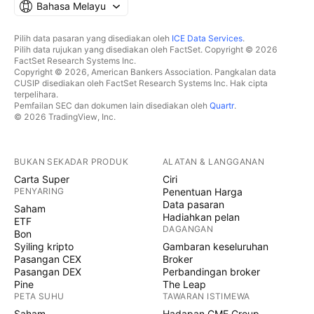
Bahasa Melayu
Pilih data pasaran yang disediakan oleh
ICE Data Services
.
Pilih data rujukan yang disediakan oleh FactSet. Copyright © 2026
FactSet Research Systems Inc.
Copyright © 2026, American Bankers Association. Pangkalan data
CUSIP disediakan oleh FactSet Research Systems Inc. Hak cipta
terpelihara.
Pemfailan SEC dan dokumen lain disediakan oleh
Quartr
.
© 2026 TradingView, Inc.
BUKAN SEKADAR PRODUK
ALATAN & LANGGANAN
Carta Super
Ciri
PENYARING
Penentuan Harga
Data pasaran
Saham
Hadiahkan pelan
ETF
DAGANGAN
Bon
Syiling kripto
Gambaran keseluruhan
Pasangan CEX
Broker
Pasangan DEX
Perbandingan broker
Pine
The Leap
PETA SUHU
TAWARAN ISTIMEWA
Saham
Hadapan CME Group