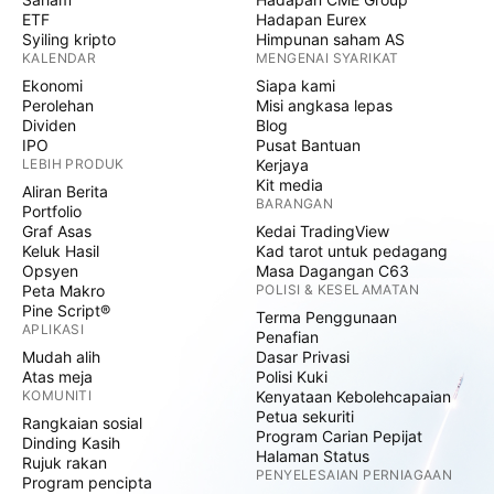
ETF
Hadapan Eurex
Syiling kripto
Himpunan saham AS
KALENDAR
MENGENAI SYARIKAT
Ekonomi
Siapa kami
Perolehan
Misi angkasa lepas
Dividen
Blog
IPO
Pusat Bantuan
LEBIH PRODUK
Kerjaya
Kit media
Aliran Berita
BARANGAN
Portfolio
Graf Asas
Kedai TradingView
Keluk Hasil
Kad tarot untuk pedagang
Opsyen
Masa Dagangan C63
Peta Makro
POLISI & KESELAMATAN
Pine Script®
Terma Penggunaan
APLIKASI
Penafian
Mudah alih
Dasar Privasi
Atas meja
Polisi Kuki
KOMUNITI
Kenyataan Kebolehcapaian
Petua sekuriti
Rangkaian sosial
Program Carian Pepijat
Dinding Kasih
Halaman Status
Rujuk rakan
PENYELESAIAN PERNIAGAAN
Program pencipta