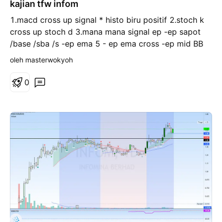
kajian tfw infom
1.macd cross up signal * histo biru positif 2.stoch k
cross up stoch d 3.mana mana signal ep -ep sapot
/base /sba /s -ep ema 5 - ep ema cross -ep mid BB
ini hanyalah kajian pembelajaran sahaja tiada urusan
oleh masterwokyoh
jual beli tayor
0