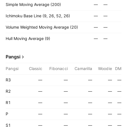
Simple Moving Average (200)
—
—
Ichimoku Base Line (9, 26, 52, 26)
—
—
Volume Weighted Moving Average (20)
—
—
Hull Moving Average (9)
—
—
Pangsi
Pangsi
Classic
Fibonacci
Camarilla
Woodie
DM
R3
—
—
—
—
—
R2
—
—
—
—
—
R1
—
—
—
—
—
P
—
—
—
—
—
S1
—
—
—
—
—