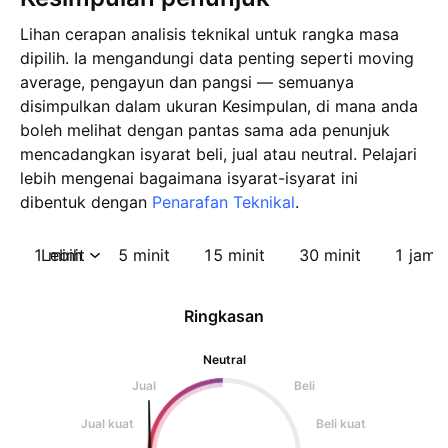
Lihan cerapan analisis teknikal untuk rangka masa
dipilih. Ia mengandungi data penting seperti moving
average, pengayun dan pangsi — semuanya
disimpulkan dalam ukuran Kesimpulan, di mana anda
boleh melihat dengan pantas sama ada penunjuk
mencadangkan isyarat beli, jual atau neutral. Pelajari
lebih mengenai bagaimana isyarat-isyarat ini
dibentuk dengan
Penarafan Teknikal
.
1 minit
Lebih
5 minit
15 minit
30 minit
1 jam
Ringkasan
Neutral
Jual
Beli
Jual kuat
Beli kuat