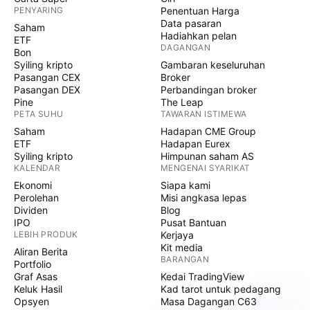
PENYARING
Penentuan Harga
Data pasaran
Saham
Hadiahkan pelan
ETF
DAGANGAN
Bon
Syiling kripto
Gambaran keseluruhan
Pasangan CEX
Broker
Pasangan DEX
Perbandingan broker
Pine
The Leap
PETA SUHU
TAWARAN ISTIMEWA
Saham
Hadapan CME Group
ETF
Hadapan Eurex
Syiling kripto
Himpunan saham AS
KALENDAR
MENGENAI SYARIKAT
Ekonomi
Siapa kami
Perolehan
Misi angkasa lepas
Dividen
Blog
IPO
Pusat Bantuan
LEBIH PRODUK
Kerjaya
Kit media
Aliran Berita
BARANGAN
Portfolio
Graf Asas
Kedai TradingView
Keluk Hasil
Kad tarot untuk pedagang
Opsyen
Masa Dagangan C63