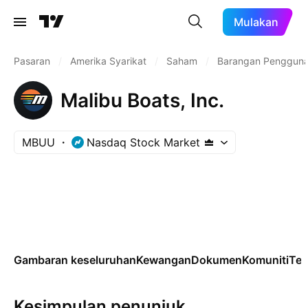
Mulakan
Pasaran
/
Amerika Syarikat
/
Saham
/
Barangan Penggun
Malibu Boats, Inc.
MBUU
Nasdaq Stock Market
Gambaran keseluruhan
Kewangan
Dokumen
Komuniti
Tek
Kesimpulan penunjuk