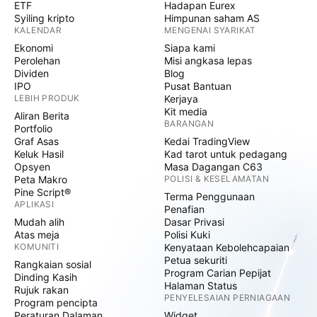
ETF
Hadapan Eurex
Syiling kripto
Himpunan saham AS
KALENDAR
MENGENAI SYARIKAT
Ekonomi
Siapa kami
Perolehan
Misi angkasa lepas
Dividen
Blog
IPO
Pusat Bantuan
LEBIH PRODUK
Kerjaya
Kit media
Aliran Berita
BARANGAN
Portfolio
Graf Asas
Kedai TradingView
Keluk Hasil
Kad tarot untuk pedagang
Opsyen
Masa Dagangan C63
Peta Makro
POLISI & KESELAMATAN
Pine Script®
Terma Penggunaan
APLIKASI
Penafian
Mudah alih
Dasar Privasi
Atas meja
Polisi Kuki
KOMUNITI
Kenyataan Kebolehcapaian
Petua sekuriti
Rangkaian sosial
Program Carian Pepijat
Dinding Kasih
Halaman Status
Rujuk rakan
PENYELESAIAN PERNIAGAAN
Program pencipta
Peraturan Dalaman
Widget