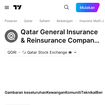
Mulakan
Pasaran
/
Qatar
/
Saham
/
Kewangan
/
Insurans Multi-Ja
Qatar General Insurance
& Reinsurance Company
Q.P.S.C.
QGRI
Qatar Stock Exchange
Gambaran keseluruhan
Kewangan
Komuniti
Teknikal
Ber