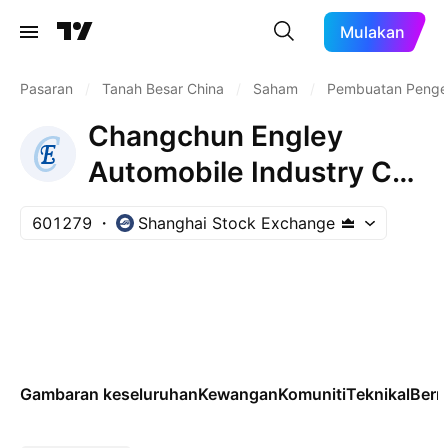
Mulakan
Pasaran
/
Tanah Besar China
/
Saham
/
Pembuatan Penge
Changchun Engley
Automobile Industry Co.
Ltd. Class A
601279
Shanghai Stock Exchange
Gambaran keseluruhan
Kewangan
Komuniti
Teknikal
Ber