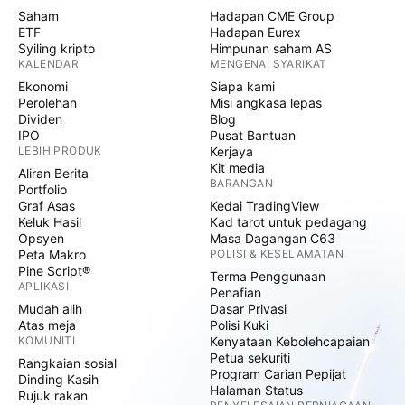
Saham
Hadapan CME Group
ETF
Hadapan Eurex
Syiling kripto
Himpunan saham AS
KALENDAR
MENGENAI SYARIKAT
Ekonomi
Siapa kami
Perolehan
Misi angkasa lepas
Dividen
Blog
IPO
Pusat Bantuan
LEBIH PRODUK
Kerjaya
Kit media
Aliran Berita
BARANGAN
Portfolio
Graf Asas
Kedai TradingView
Keluk Hasil
Kad tarot untuk pedagang
Opsyen
Masa Dagangan C63
Peta Makro
POLISI & KESELAMATAN
Pine Script®
Terma Penggunaan
APLIKASI
Penafian
Mudah alih
Dasar Privasi
Atas meja
Polisi Kuki
KOMUNITI
Kenyataan Kebolehcapaian
Petua sekuriti
Rangkaian sosial
Program Carian Pepijat
Dinding Kasih
Halaman Status
Rujuk rakan