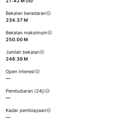
‪27.42 M‬
USD
Bekalan beredaran
‪234.37 M‬
Bekalan maksimum
‪250.00 M‬
Jumlah bekalan
‪248.39 M‬
Open interest
—
Pembubaran (24j)
—
Kadar pembiayaan
—