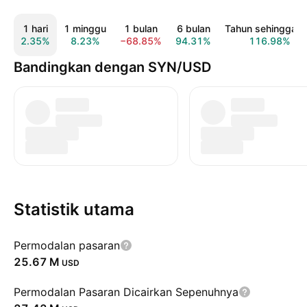
1 hari
1 minggu
1 bulan
6 bulan
Tahun sehingga ki
2.35%
8.23%
−68.85%
94.31%
116.98%
Bandingkan dengan SYN/USD
Statistik utama
Permodalan pasaran
‪25.67 M‬
USD
Permodalan Pasaran Dicairkan Sepenuhnya