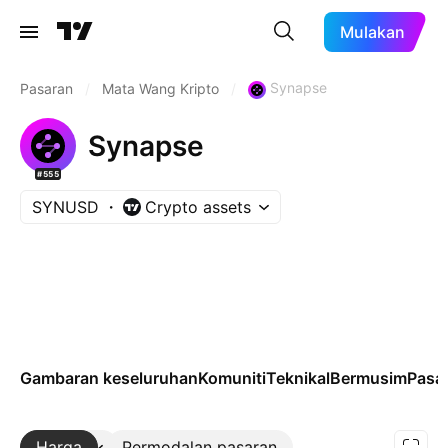
Mulakan
Synapse
Pasaran
/
Mata Wang Kripto
/
Synapse
#555
SYNUSD
Crypto assets
Gambaran keseluruhan
Komuniti
Teknikal
Bermusim
Pasa
Harga
Lebih
Permodalan pasaran