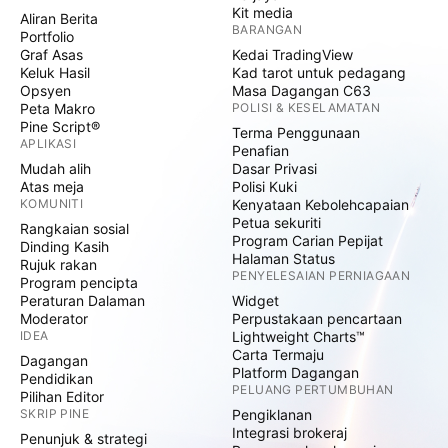
Kit media
Aliran Berita
BARANGAN
Portfolio
Graf Asas
Kedai TradingView
Keluk Hasil
Kad tarot untuk pedagang
Opsyen
Masa Dagangan C63
Peta Makro
POLISI & KESELAMATAN
Pine Script®
Terma Penggunaan
APLIKASI
Penafian
Mudah alih
Dasar Privasi
Atas meja
Polisi Kuki
KOMUNITI
Kenyataan Kebolehcapaian
Petua sekuriti
Rangkaian sosial
Program Carian Pepijat
Dinding Kasih
Halaman Status
Rujuk rakan
PENYELESAIAN PERNIAGAAN
Program pencipta
Peraturan Dalaman
Widget
Moderator
Perpustakaan pencartaan
IDEA
Lightweight Charts™
Carta Termaju
Dagangan
Platform Dagangan
Pendidikan
PELUANG PERTUMBUHAN
Pilihan Editor
SKRIP PINE
Pengiklanan
Integrasi brokeraj
Penunjuk & strategi