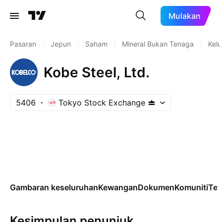
Mulakan
Pasaran
/
Jepun
/
Saham
/
Mineral Bukan Tenaga
/
Kelul
Kobe Steel, Ltd.
5406
Tokyo Stock Exchange
Gambaran keseluruhan
Kewangan
Dokumen
Komuniti
Tek
Kesimpulan penunjuk