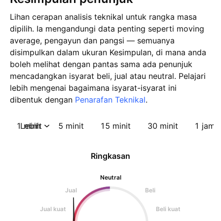
Lihan cerapan analisis teknikal untuk rangka masa
dipilih. Ia mengandungi data penting seperti moving
average, pengayun dan pangsi — semuanya
disimpulkan dalam ukuran Kesimpulan, di mana anda
boleh melihat dengan pantas sama ada penunjuk
mencadangkan isyarat beli, jual atau neutral. Pelajari
lebih mengenai bagaimana isyarat-isyarat ini
dibentuk dengan
Penarafan Teknikal
.
1 minit
Lebih
5 minit
15 minit
30 minit
1 jam
Ringkasan
Neutral
Jual
Beli
Jual kuat
Beli kuat