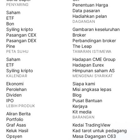
PENYARING
Penentuan Harga
Data pasaran
Saham
Hadiahkan pelan
ETF
DAGANGAN
Bon
Syiling kripto
Gambaran keseluruhan
Pasangan CEX
Broker
Pasangan DEX
Perbandingan broker
Pine
The Leap
PETA SUHU
TAWARAN ISTIMEWA
Saham
Hadapan CME Group
ETF
Hadapan Eurex
Syiling kripto
Himpunan saham AS
KALENDAR
MENGENAI SYARIKAT
Ekonomi
Siapa kami
Perolehan
Misi angkasa lepas
Dividen
Blog
IPO
Pusat Bantuan
LEBIH PRODUK
Kerjaya
Kit media
Aliran Berita
BARANGAN
Portfolio
Graf Asas
Kedai TradingView
Keluk Hasil
Kad tarot untuk pedagang
Opsyen
Masa Dagangan C63