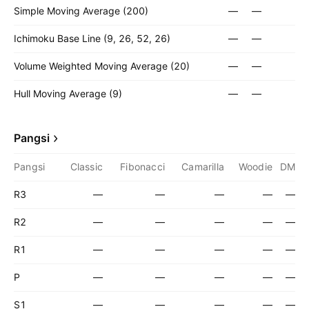
Simple Moving Average (200)
—
—
Ichimoku Base Line (9, 26, 52, 26)
—
—
Volume Weighted Moving Average (20)
—
—
Hull Moving Average (9)
—
—
Pangsi
Pangsi
Classic
Fibonacci
Camarilla
Woodie
DM
R3
—
—
—
—
—
R2
—
—
—
—
—
R1
—
—
—
—
—
P
—
—
—
—
—
S1
—
—
—
—
—