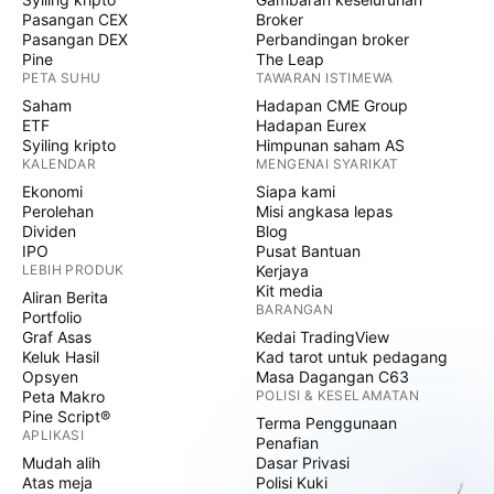
Pasangan CEX
Broker
Pasangan DEX
Perbandingan broker
Pine
The Leap
PETA SUHU
TAWARAN ISTIMEWA
Saham
Hadapan CME Group
ETF
Hadapan Eurex
Syiling kripto
Himpunan saham AS
KALENDAR
MENGENAI SYARIKAT
Ekonomi
Siapa kami
Perolehan
Misi angkasa lepas
Dividen
Blog
IPO
Pusat Bantuan
LEBIH PRODUK
Kerjaya
Kit media
Aliran Berita
BARANGAN
Portfolio
Graf Asas
Kedai TradingView
Keluk Hasil
Kad tarot untuk pedagang
Opsyen
Masa Dagangan C63
Peta Makro
POLISI & KESELAMATAN
Pine Script®
Terma Penggunaan
APLIKASI
Penafian
Mudah alih
Dasar Privasi
Atas meja
Polisi Kuki