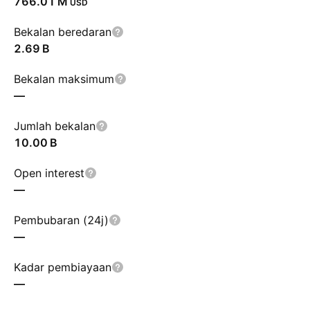
‪766.01 M‬
USD
Bekalan beredaran
‪2.69 B‬
Bekalan maksimum
—
Jumlah bekalan
‪10.00 B‬
Open interest
—
Pembubaran (24j)
—
Kadar pembiayaan
—