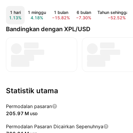
1 hari
1 minggu
1 bulan
6 bulan
Tahun sehingga ki
1.13%
4.18%
−15.82%
−7.30%
−52.52%
Bandingkan dengan XPL/USD
Statistik utama
Permodalan pasaran
‪205.97 M‬
USD
Permodalan Pasaran Dicairkan Sepenuhnya