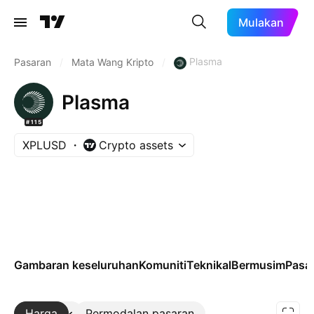
Mulakan
Plasma
Pasaran
/
Mata Wang Kripto
/
Plasma
#115
XPLUSD
Crypto assets
Gambaran keseluruhan
Komuniti
Teknikal
Bermusim
Pasa
Harga
Lebih
Permodalan pasaran