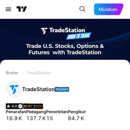
Mulakan
Broker
/
TradeStation
TradeStation
BROKER
4.4
BEST 2025
Penarafan
Pedagang
Penerbitan
Pengikut
16.9 K
137.7 K
15
84.7 K