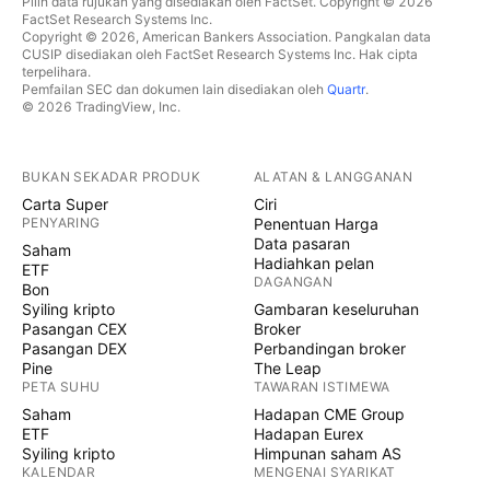
Pilih data rujukan yang disediakan oleh FactSet. Copyright © 2026
FactSet Research Systems Inc.
Copyright © 2026, American Bankers Association. Pangkalan data
CUSIP disediakan oleh FactSet Research Systems Inc. Hak cipta
terpelihara.
Pemfailan SEC dan dokumen lain disediakan oleh
Quartr
.
© 2026 TradingView, Inc.
BUKAN SEKADAR PRODUK
ALATAN & LANGGANAN
Carta Super
Ciri
PENYARING
Penentuan Harga
Data pasaran
Saham
Hadiahkan pelan
ETF
DAGANGAN
Bon
Syiling kripto
Gambaran keseluruhan
Pasangan CEX
Broker
Pasangan DEX
Perbandingan broker
Pine
The Leap
PETA SUHU
TAWARAN ISTIMEWA
Saham
Hadapan CME Group
ETF
Hadapan Eurex
Syiling kripto
Himpunan saham AS
KALENDAR
MENGENAI SYARIKAT