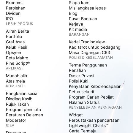
Ekonomi
Siapa kami
Perolehan
Misi angkasa lepas
Dividen
Blog
IPO
Pusat Bantuan
LEBIH PRODUK
Kerjaya
Kit media
Aliran Berita
BARANGAN
Portfolio
Graf Asas
Kedai TradingView
Keluk Hasil
Kad tarot untuk pedagang
Opsyen
Masa Dagangan C63
Peta Makro
POLISI & KESELAMATAN
Pine Script®
Terma Penggunaan
APLIKASI
Penafian
Mudah alih
Dasar Privasi
Atas meja
Polisi Kuki
KOMUNITI
Kenyataan Kebolehcapaian
Petua sekuriti
Rangkaian sosial
Program Carian Pepijat
Dinding Kasih
Halaman Status
Rujuk rakan
PENYELESAIAN PERNIAGAAN
Program pencipta
Peraturan Dalaman
Widget
Moderator
Perpustakaan pencartaan
IDEA
Lightweight Charts™
Carta Termaju
Dagangan