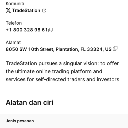
Komuniti
TradeStation
Telefon
+1 800 328 98 61
Alamat
8050 SW 10th Street, Plantation, FL 33324, US
TradeStation pursues a singular vision; to offer
the ultimate online trading platform and
services for self-directed traders and investors
Pa
across the equities, equity/index options,
futures and futures options markets.
Alatan dan ciri
TradeStation is already a recognized industry
leader and is on a mission to build something
even better. Equities, Options, and Futures
Jenis pesanan
accounts are offered by TradeStation