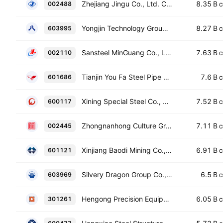
Zhejiang Jingu Co., Ltd. Class A
8.35 B
002488
C
Yongjin Technology Group Co., Ltd Class A
8.27 B
603995
C
Sansteel MinGuang Co., Ltd., Fujian Class A
7.63 B
002110
C
Tianjin You Fa Steel Pipe Group Stock Co. Ltd. Class A
7.6 B
601686
C
Xining Special Steel Co., Ltd. Class A
7.52 B
600117
C
Zhongnanhong Culture Group Co. Ltd. Class A
7.11 B
002445
C
Xinjiang Baodi Mining Co., Ltd. Class A
6.91 B
601121
C
Silvery Dragon Group Co., Ltd Tianjin Class A
6.5 B
603969
C
Hengong Precision Equipment Co., Ltd. Class A
6.05 B
301261
C