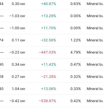
44
0.30
+40.67%
0.63%
Mineral bukan
CNY
—
−1.03
+13.29%
0.00%
Mineral bukan
CNY
—
−1.00
+11.70%
0.00%
Mineral bukan
CNY
74
0.11
+32.56%
1.22%
Mineral bukan
CNY
—
−0.22
−447.03%
4.79%
Mineral bukan
CNY
90
0.34
+11.42%
0.47%
Mineral bukan
CNY
28
0.27
−21.28%
0.32%
Mineral bukan
CNY
40
1.04
+13.06%
0.33%
Mineral bukan
CNY
—
−0.42
−539.97%
0.42%
Mineral bukan
CNY