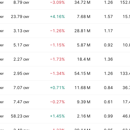
8.79
−3.09%
34.72 M
1.26
152.
NY
CNY
23.79
+4.16%
7.68 M
1.57
15.
NY
CNY
3.13
−1.26%
28.81 M
1.17
NY
CNY
5.17
−1.15%
5.87 M
0.92
10.
NY
CNY
2.27
−1.73%
18.4 M
1.36
NY
CNY
2.95
−1.34%
54.15 M
1.26
133.
NY
CNY
7.07
+0.71%
11.68 M
0.84
36.
NY
CNY
7.47
−0.27%
9.39 M
0.61
17.
NY
CNY
58.23
+1.45%
2.16 M
0.99
46.
NY
CNY