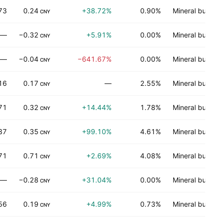
73
0.24
+38.72%
0.90%
Mineral bukan
CNY
—
−0.32
+5.91%
0.00%
Mineral bukan
CNY
—
−0.04
−641.67%
0.00%
Mineral bukan
CNY
16
0.17
—
2.55%
Mineral bukan
CNY
71
0.32
+14.44%
1.78%
Mineral bukan
CNY
37
0.35
+99.10%
4.61%
Mineral bukan
CNY
71
0.71
+2.69%
4.08%
Mineral bukan
CNY
—
−0.28
+31.04%
0.00%
Mineral bukan
CNY
56
0.19
+4.99%
0.73%
Mineral bukan
CNY