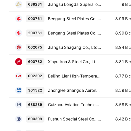
Jiangsu Longda Superalloy Co., Ltd. Class A
9 B
688231
C
Bengang Steel Plates Co., Ltd. Class A
8.99 B
000761
C
Bengang Steel Plates Co., Ltd. Class B
8.99 B
200761
C
Jiangsu Shagang Co., Ltd. Class A
8.94 B
002075
C
Xinyu Iron & Steel Co., Ltd Class A
8.81 B
600782
C
Beijing Lier High-Temperature Materials Co., Ltd. Class A
8.77 B
002392
C
ZhongHe Shangda Aeronautic Materials Co Ltd Class A
8.59 B
301522
C
Guizhou Aviation Technical Development Co. Ltd. Class A
8.58 B
688239
C
Fushun Special Steel Co., Ltd. Class A
8.42 B
600399
C