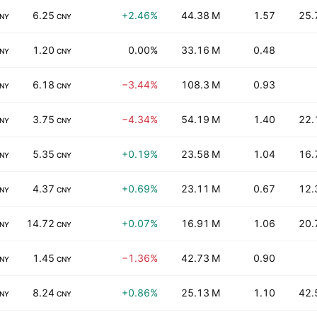
6.25
+2.46%
44.38 M
1.57
25.
NY
CNY
1.20
0.00%
33.16 M
0.48
NY
CNY
6.18
−3.44%
108.3 M
0.93
NY
CNY
3.75
−4.34%
54.19 M
1.40
22.
NY
CNY
5.35
+0.19%
23.58 M
1.04
16.
NY
CNY
4.37
+0.69%
23.11 M
0.67
12.
NY
CNY
14.72
+0.07%
16.91 M
1.06
20.
NY
CNY
1.45
−1.36%
42.73 M
0.90
NY
CNY
8.24
+0.86%
25.13 M
1.10
42.
NY
CNY