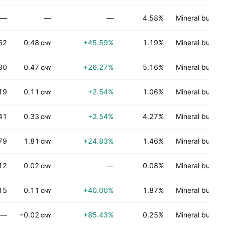
—
—
—
4.58%
Mineral bukan
62
0.48
+45.59%
1.19%
Mineral bukan
CNY
30
0.47
+26.27%
5.16%
Mineral bukan
CNY
19
0.11
+2.54%
1.06%
Mineral bukan
CNY
41
0.33
+2.54%
4.27%
Mineral bukan
CNY
79
1.81
+24.83%
1.46%
Mineral bukan
CNY
12
0.02
—
0.08%
Mineral bukan
CNY
15
0.11
+40.00%
1.87%
Mineral bukan
CNY
—
−0.02
+85.43%
0.25%
Mineral bukan
CNY