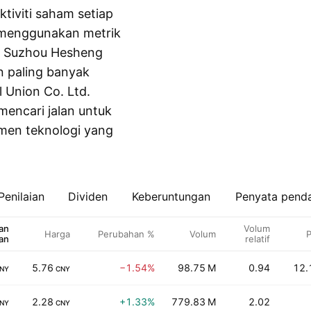
tiviti saham setiap
 menggunakan metrik
ti Suzhou Hesheng
en paling banyak
 Union Co. Ltd.
mencari jalan untuk
men teknologi yang
Penilaian
Dividen
Keberuntungan
Penyata pend
an
Volum
Harga
Perubahan %
Volum
P
an
relatif
5.76
−1.54%
98.75 M
0.94
12.
NY
CNY
2.28
+1.33%
779.83 M
2.02
NY
CNY