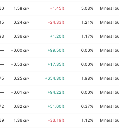
60
1.58
−1.45%
5.03%
Mineral bukan
CNY
45
0.24
−24.33%
1.21%
Mineral bukan
CNY
93
0.36
+1.20%
1.17%
Mineral bukan
CNY
—
−0.00
+99.50%
0.00%
Mineral bukan
CNY
—
−0.53
+17.35%
0.00%
Mineral bukan
CNY
75
0.25
+654.30%
1.98%
Mineral bukan
CNY
—
−0.01
+94.22%
0.00%
Mineral bukan
CNY
72
0.82
+51.60%
0.37%
Mineral bukan
CNY
69
1.36
−33.19%
1.12%
Mineral bukan
CNY