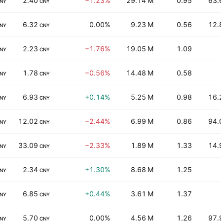
2.40
−1.23%
29.14 M
0.95
63.
NY
CNY
6.32
0.00%
9.23 M
0.56
12.
NY
CNY
2.23
−1.76%
19.05 M
1.09
NY
CNY
1.78
−0.56%
14.48 M
0.58
NY
CNY
6.93
+0.14%
5.25 M
0.98
16.
NY
CNY
12.02
−2.44%
6.99 M
0.86
94.
NY
CNY
33.09
−2.33%
1.89 M
1.33
14.
NY
CNY
2.34
+1.30%
8.68 M
1.25
NY
CNY
6.85
+0.44%
3.61 M
1.37
NY
CNY
5.70
0.00%
4.56 M
1.26
97.
NY
CNY