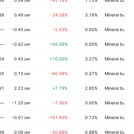
66
0.04
−42.18%
1.73%
Mineral bukan
CNY
88
0.49
−24.28%
3.16%
Mineral bukan
CNY
—
−0.45
−5.03%
0.00%
Mineral bukan
CNY
—
−0.42
+56.56%
0.00%
Mineral bukan
CNY
24
0.43
+10.00%
3.27%
Mineral bukan
CNY
05
0.13
−60.38%
0.37%
Mineral bukan
CNY
91
2.22
+7.79%
2.95%
Mineral bukan
CNY
—
−1.20
−7.36%
0.00%
Mineral bukan
CNY
—
−0.01
−101.50%
0.73%
Mineral bukan
CNY
94
0.06
−50.89%
0.88%
Mineral bukan
CNY