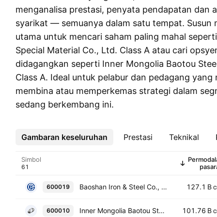
menganalisa prestasi, penyata pendapatan dan ak
syarikat — semuanya dalam satu tempat. Susun
utama untuk mencari saham paling mahal seper
Special Material Co., Ltd. Class A atau cari opsy
didagangkan seperti Inner Mongolia Baotou Steel
Class A. Ideal untuk pelabur dan pedagang yang 
membina atau memperkemas strategi dalam seg
sedang berkembang ini.
Gambaran keseluruhan
Lebih
Prestasi
Teknikal
Simbol
Permodal
pasar
Baoshan Iron & Steel Co., Ltd. Class A
127.1 B
600019
C
Inner Mongolia Baotou Steel Union Co. Ltd. Class A
101.76 B
600010
C