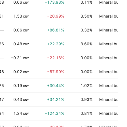
08
0.06
+173.93%
0.11%
Mineral bukan
CNY
51
1.53
−20.99%
3.50%
Mineral bukan
CNY
—
−0.06
+86.81%
0.32%
Mineral bukan
CNY
86
0.48
+22.29%
8.60%
Mineral bukan
CNY
—
−0.31
−22.16%
0.00%
Mineral bukan
CNY
48
0.02
−57.90%
0.00%
Mineral bukan
CNY
75
0.19
+30.44%
1.02%
Mineral bukan
CNY
47
0.43
+34.21%
0.93%
Mineral bukan
CNY
84
1.24
+124.34%
0.81%
Mineral bukan
CNY