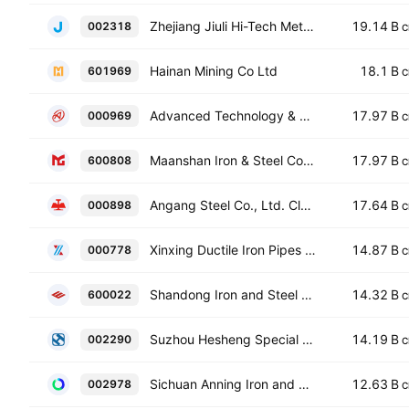
Zhejiang Jiuli Hi-Tech Metals Co., Ltd. Class A
19.14 B
002318
C
Hainan Mining Co Ltd
18.1 B
601969
C
Advanced Technology & Materials Co., Ltd. Class A
17.97 B
000969
C
Maanshan Iron & Steel Co. Ltd. Class A
17.97 B
600808
C
Angang Steel Co., Ltd. Class A
17.64 B
000898
C
Xinxing Ductile Iron Pipes Co., Ltd. Class A
14.87 B
000778
C
Shandong Iron and Steel Co Ltd Class A
14.32 B
600022
C
Suzhou Hesheng Special Material Co., Ltd. Class A
14.19 B
002290
C
Sichuan Anning Iron and Titanium Co. Ltd. Class A
12.63 B
002978
C