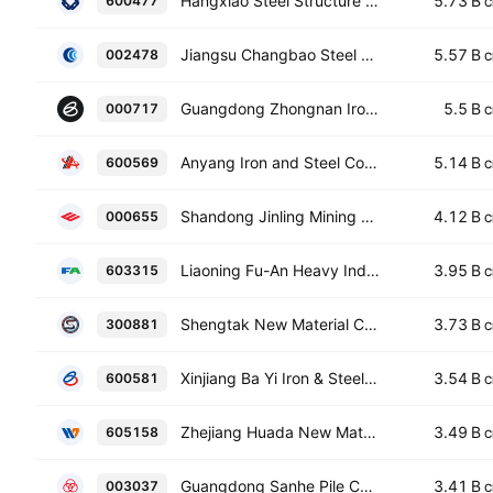
Hangxiao Steel Structure Co. Ltd. Class A
5.73 B
600477
C
Jiangsu Changbao Steel Tube Co. Ltd. Class A
5.57 B
002478
C
Guangdong Zhongnan Iron & Steel Co., Ltd.
5.5 B
000717
C
Anyang Iron and Steel Co., Ltd. Class A
5.14 B
600569
C
Shandong Jinling Mining Co., Ltd. Class A
4.12 B
000655
C
Liaoning Fu-An Heavy Industry Co., Ltd. Class A
3.95 B
603315
C
Shengtak New Material Co. Ltd. Class A
3.73 B
300881
C
Xinjiang Ba Yi Iron & Steel Co., Ltd. Class A
3.54 B
600581
C
Zhejiang Huada New Materials Co. Ltd. Class A
3.49 B
605158
C
Guangdong Sanhe Pile Co., Ltd. Class A
3.41 B
003037
C