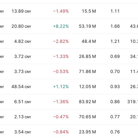
13.89
−1.49%
15.5 M
1.11
NY
CNY
20.80
+8.22%
53.19 M
1.66
43.
NY
CNY
4.82
−2.82%
48.4 M
1.21
10.
NY
CNY
3.72
−1.33%
26.85 M
0.69
34.
NY
CNY
3.73
−0.53%
71.86 M
0.70
11.
NY
CNY
48.54
+1.12%
12.05 M
0.93
26.
NY
CNY
6.51
−1.36%
83.92 M
0.86
319.
NY
CNY
2.13
−0.47%
70.65 M
0.77
20.
NY
CNY
3.54
−0.84%
23.95 M
0.76
NY
CNY