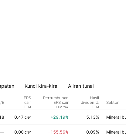
apatan
Kunci kira-kira
Aliran tunai
EPS
Pertumbuhan
Hasil
/E
Sektor
cair
EPS cair
dividen %
TTM
TTM YoY
TTM
18
0.47
+29.19%
5.13%
Mineral bukan
CNY
—
−0.00
−155.56%
0.09%
Mineral bukan
CNY