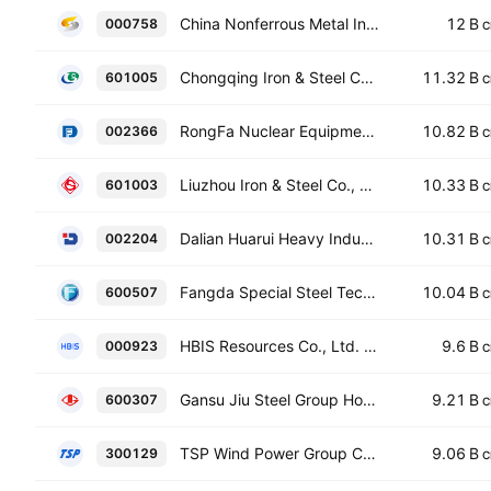
China Nonferrous Metal Industry's Foreign Engineering and Construction Co., Ltd. Class A
12 B
000758
C
Chongqing Iron & Steel Co., Ltd. Class A
11.32 B
601005
C
RongFa Nuclear Equipment Co., Ltd. Class A
10.82 B
002366
C
Liuzhou Iron & Steel Co., Ltd. Class A
10.33 B
601003
C
Dalian Huarui Heavy Industry Group Co., Ltd. Class A
10.31 B
002204
C
Fangda Special Steel Technology Co., Ltd. Class A
10.04 B
600507
C
HBIS Resources Co., Ltd. Class A
9.6 B
000923
C
Gansu Jiu Steel Group Hongxing Iron & Steel Co., Ltd. Class A
9.21 B
600307
C
TSP Wind Power Group Co., Ltd Class A
9.06 B
300129
C