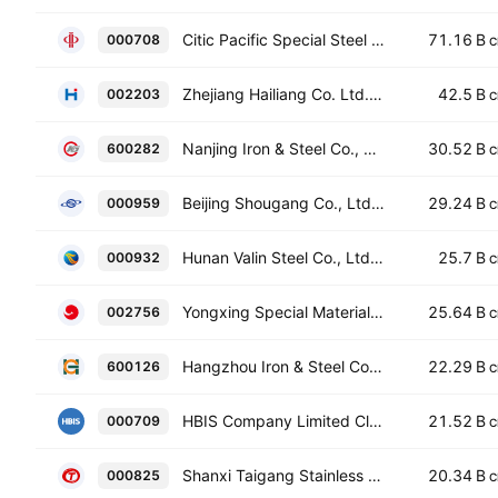
Citic Pacific Special Steel Group Co., Ltd. Class A
71.16 B
000708
C
Zhejiang Hailiang Co. Ltd. Class A
42.5 B
002203
C
Nanjing Iron & Steel Co., Ltd. Class A
30.52 B
600282
C
Beijing Shougang Co., Ltd. Class A
29.24 B
000959
C
Hunan Valin Steel Co., Ltd. Class A
25.7 B
000932
C
Yongxing Special Materials Technology Co., Ltd. Class A
25.64 B
002756
C
Hangzhou Iron & Steel Co., Ltd. Class A
22.29 B
600126
C
HBIS Company Limited Class A
21.52 B
000709
C
Shanxi Taigang Stainless Steel Co. Ltd. Class A
20.34 B
000825
C