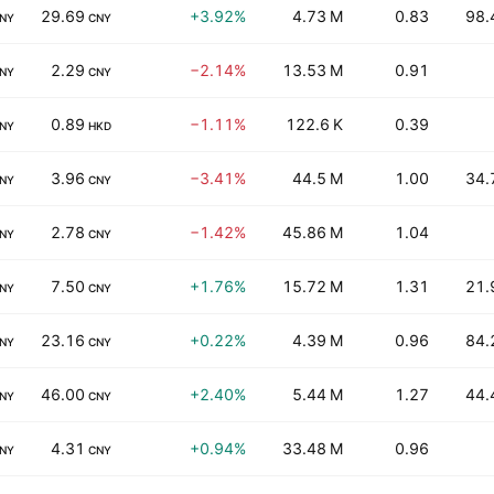
29.69
+3.92%
4.73 M
0.83
98.
NY
CNY
2.29
−2.14%
13.53 M
0.91
NY
CNY
0.89
−1.11%
122.6 K
0.39
NY
HKD
3.96
−3.41%
44.5 M
1.00
34.
NY
CNY
2.78
−1.42%
45.86 M
1.04
NY
CNY
7.50
+1.76%
15.72 M
1.31
21.
NY
CNY
23.16
+0.22%
4.39 M
0.96
84.
NY
CNY
46.00
+2.40%
5.44 M
1.27
44.
NY
CNY
4.31
+0.94%
33.48 M
0.96
NY
CNY