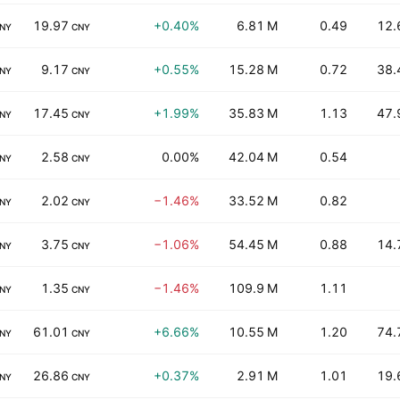
19.97
+0.40%
6.81 M
0.49
12.
NY
CNY
9.17
+0.55%
15.28 M
0.72
38.
NY
CNY
17.45
+1.99%
35.83 M
1.13
47.
NY
CNY
2.58
0.00%
42.04 M
0.54
NY
CNY
2.02
−1.46%
33.52 M
0.82
NY
CNY
3.75
−1.06%
54.45 M
0.88
14.
NY
CNY
1.35
−1.46%
109.9 M
1.11
NY
CNY
61.01
+6.66%
10.55 M
1.20
74.
NY
CNY
26.86
+0.37%
2.91 M
1.01
19.
NY
CNY