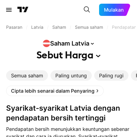
Mulakan
Pasaran
/
Latvia
/
Saham
/
Semua saham
/
Pendapatan b
Saham
Latvia
Sebut
Harga
Semua saham
Paling untung
Paling rugi
Cipta lebih senarai dalam Penyaring
Syarikat-syarikat Latvia dengan
pendapatan bersih tertinggi
Pendapatan bersih menunjukkan keuntungan sebenar
syarikat dan cara ia diuruskan. Syarikat-syarikat