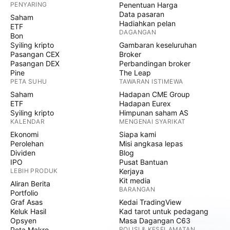
PENYARING
Penentuan Harga
Data pasaran
Saham
Hadiahkan pelan
ETF
DAGANGAN
Bon
Syiling kripto
Gambaran keseluruhan
Pasangan CEX
Broker
Pasangan DEX
Perbandingan broker
Pine
The Leap
PETA SUHU
TAWARAN ISTIMEWA
Saham
Hadapan CME Group
ETF
Hadapan Eurex
Syiling kripto
Himpunan saham AS
KALENDAR
MENGENAI SYARIKAT
Ekonomi
Siapa kami
Perolehan
Misi angkasa lepas
Dividen
Blog
IPO
Pusat Bantuan
LEBIH PRODUK
Kerjaya
Kit media
Aliran Berita
BARANGAN
Portfolio
Graf Asas
Kedai TradingView
Keluk Hasil
Kad tarot untuk pedagang
Opsyen
Masa Dagangan C63
Peta Makro
POLISI & KESELAMATAN