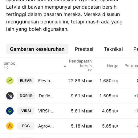
Latvia di bawah mempunyai pendapatan bersih
tertinggi dalam pasaran mereka. Mereka disusun
menggunakan penunjuk ini, tetapi masih ada yang
lain yang boleh digunakan.
Gambaran keseluruhan
Lebih
Prestasi
Teknikal
Pe
Pendapatan
Simbol
Harga
Perub
bersih
FY
Eleving Group
22.89 M
1.680
ELEVR
EUR
EUR
DelfinGroup AS
9.61 M
1.505
+
DGR1R
EUR
EUR
VIRSI-A AS
5.61 M
4.05
−
VIRSI
EUR
EUR
Agrova Baltics AS
5.18 M
5.65
−
EGG
EUR
EUR