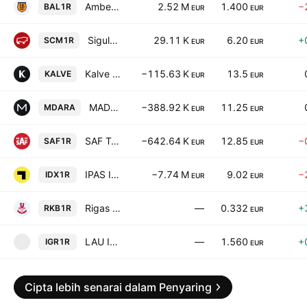
Amber Latvijas Balzams JSC
2.52 M
1.400
−
BAL1R
EUR
EUR
Siguldas Ciltslietu Un Maksligas Apseklosanas Stacija A/S
29.11 K
6.20
+
SCM1R
EUR
EUR
Kalve Coffee AS
−115.63 K
13.5
KALVE
EUR
EUR
MADARA Cosmetics AS
−388.92 K
11.25
MDARA
EUR
EUR
SAF Tehnika A/S
−642.64 K
12.85
−
SAF1R
EUR
EUR
IPAS Indexo
−7.74 M
9.02
−
IDX1R
EUR
EUR
Rigas Kugu Buvetava JSC
—
0.332
+
RKB1R
EUR
LAU Infra Grupa AS
—
1.560
+
IGR1R
I
EUR
Cipta lebih senarai dalam Penyaring