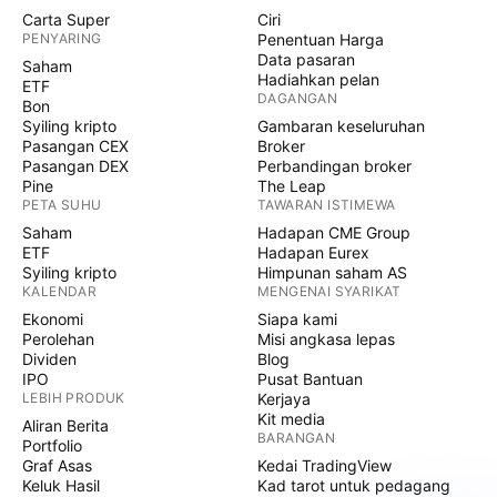
Carta Super
Ciri
PENYARING
Penentuan Harga
Data pasaran
Saham
Hadiahkan pelan
ETF
DAGANGAN
Bon
Syiling kripto
Gambaran keseluruhan
Pasangan CEX
Broker
Pasangan DEX
Perbandingan broker
Pine
The Leap
PETA SUHU
TAWARAN ISTIMEWA
Saham
Hadapan CME Group
ETF
Hadapan Eurex
Syiling kripto
Himpunan saham AS
KALENDAR
MENGENAI SYARIKAT
Ekonomi
Siapa kami
Perolehan
Misi angkasa lepas
Dividen
Blog
IPO
Pusat Bantuan
LEBIH PRODUK
Kerjaya
Kit media
Aliran Berita
BARANGAN
Portfolio
Graf Asas
Kedai TradingView
Keluk Hasil
Kad tarot untuk pedagang