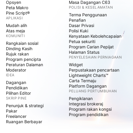
Opsyen
Masa Dagangan C63
Peta Makro
POLISI & KESELAMATAN
Pine Script®
Terma Penggunaan
APLIKASI
Penafian
Mudah alih
Dasar Privasi
Atas meja
Polisi Kuki
KOMUNITI
Kenyataan Kebolehcapaian
Petua sekuriti
Rangkaian sosial
Program Carian Pepijat
Dinding Kasih
Halaman Status
Rujuk rakan
PENYELESAIAN PERNIAGAAN
Program pencipta
Peraturan Dalaman
Widget
Moderator
Perpustakaan pencartaan
IDEA
Lightweight Charts™
Carta Termaju
Dagangan
Platform Dagangan
Pendidikan
PELUANG PERTUMBUHAN
Pilihan Editor
SKRIP PINE
Pengiklanan
Integrasi brokeraj
Penunjuk & strategi
Program rakan kongsi
Pakar
Program pendidikan
Freelancer
Ruangan Berbayar