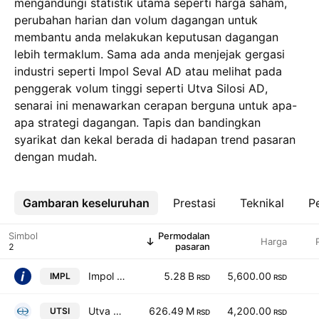
mengandungi statistik utama seperti harga saham,
perubahan harian dan volum dagangan untuk
membantu anda melakukan keputusan dagangan
lebih termaklum. Sama ada anda menjejak gergasi
industri seperti Impol Seval AD atau melihat pada
penggerak volum tinggi seperti Utva Silosi AD,
senarai ini menawarkan cerapan berguna untuk apa-
apa strategi dagangan. Tapis dan bandingkan
syarikat dan kekal berada di hadapan trend pasaran
dengan mudah.
Gambaran keseluruhan
Lebih
Prestasi
Teknikal
Pe
Simbol
Permodalan
Harga
pasaran
Impol Seval AD
5.28 B
5,600.00
IMPL
RSD
RSD
Utva Silosi AD
626.49 M
4,200.00
UTSI
RSD
RSD