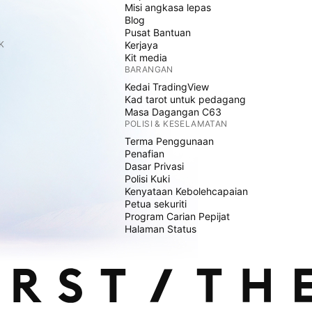
Misi angkasa lepas
Blog
Pusat Bantuan
K
Kerjaya
Kit media
BARANGAN
Kedai TradingView
Kad tarot untuk pedagang
Masa Dagangan C63
POLISI & KESELAMATAN
Terma Penggunaan
Penafian
Dasar Privasi
Polisi Kuki
Kenyataan Kebolehcapaian
Petua sekuriti
Program Carian Pepijat
Halaman Status