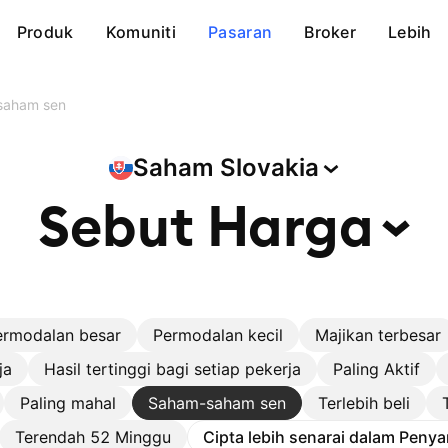
Produk
Komuniti
Pasaran
Broker
Lebih
saham sen
Saham
Slovakia
Sebut
Harga
ermodalan besar
Permodalan kecil
Majikan terbesar
ja
Hasil tertinggi bagi setiap pekerja
Paling Aktif
Paling mahal
Saham-saham sen
Terlebih beli
Terendah 52 Minggu
Cipta lebih senarai dalam Penya