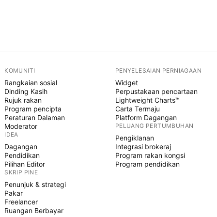
KOMUNITI
PENYELESAIAN PERNIAGAAN
Rangkaian sosial
Widget
Dinding Kasih
Perpustakaan pencartaan
Rujuk rakan
Lightweight Charts™
Program pencipta
Carta Termaju
Peraturan Dalaman
Platform Dagangan
Moderator
PELUANG PERTUMBUHAN
IDEA
Pengiklanan
Dagangan
Integrasi brokeraj
Pendidikan
Program rakan kongsi
Pilihan Editor
Program pendidikan
SKRIP PINE
Penunjuk & strategi
Pakar
Freelancer
Ruangan Berbayar