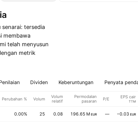
ia
senarai: tersedia
ensi membawa
Kami telah menyusun
engan metrik
Penilaian
Dividen
Keberuntungan
Penyata pend
Volum
Permodalan
EPS cair
Perubahan %
Volum
P/E
relatif
pasaran
TTM
0.00%
25
0.08
196.65 M
—
−0.03
EUR
EUR