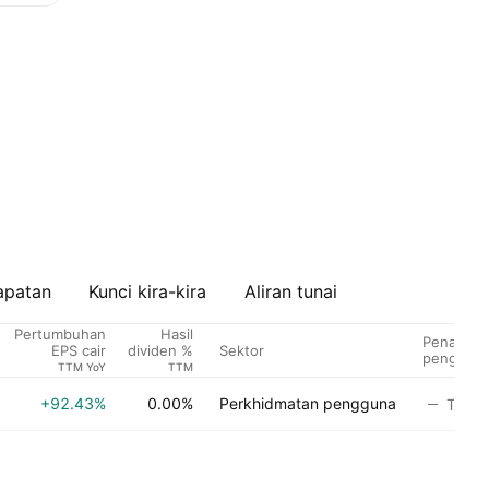
apatan
Kunci kira-kira
Aliran tunai
Pertumbuhan
Hasil
Penarafa
Sektor
EPS cair
dividen %
penganali
TTM YoY
TTM
+92.43%
0.00%
Perkhidmatan pengguna
Tiada