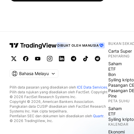
BUKAN SEKA
DIBUAT OLEH MANUSIA
Carta Super
PENYARING
Saham
ETF
Bahasa Melayu
Bon
Syiling kripto
Pasangan C
Pilih data pasaran yang disediakan oleh
ICE Data Services
.
Pasangan D
Pilih data rujukan yang disediakan oleh FactSet. Copyright
Pine
© 2026 FactSet Research Systems Inc.
PETA SUHU
Copyright © 2026, American Bankers Association.
Pangkalan data CUSIP disediakan oleh FactSet Research
Saham
Systems Inc. Hak cipta terpelihara.
ETF
Pemfailan SEC dan dokumen lain disediakan oleh
Quartr
.
Syiling kripto
© 2026 TradingView, Inc.
KALENDAR
Ekonomi