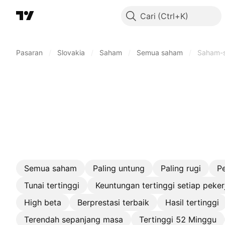
Cari
Pasaran
/
Slovakia
/
Saham
/
Semua saham
/
Saham-
Semua saham
Paling untung
Paling rugi
P
Tunai tertinggi
Keuntungan tertinggi setiap peker
High beta
Berprestasi terbaik
Hasil tertinggi
Terendah sepanjang masa
Tertinggi 52 Minggu