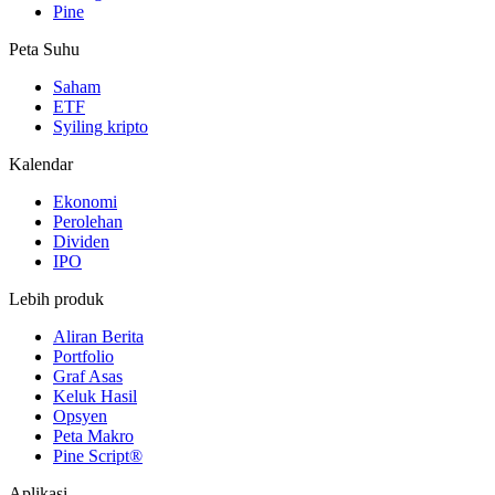
Pine
Peta Suhu
Saham
ETF
Syiling kripto
Kalendar
Ekonomi
Perolehan
Dividen
IPO
Lebih produk
Aliran Berita
Portfolio
Graf Asas
Keluk Hasil
Opsyen
Peta Makro
Pine Script®
Aplikasi