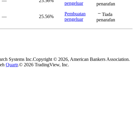
—
25.56%
pengeluar
penarafan
Pembuatan
Tiada
—
25.56%
pengeluar
penarafan
arch Systems Inc.
Copyright © 2026, American Bankers Association.
leh
Quartr
.
© 2026 TradingView, Inc.