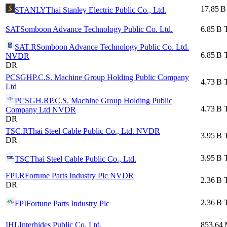
17.85 B
STANLY
Thai Stanley Electric Public Co., Ltd.
SAT
Somboon Advance Technology Public Co. Ltd.
6.85 B
SAT.R
Somboon Advance Technology Public Co. Ltd.
6.85 B
NVDR
DR
PCSGH
P.C.S. Machine Group Holding Public Company
4.73 B
Ltd
PCSGH.R
P.C.S. Machine Group Holding Public
4.73 B
Company Ltd NVDR
DR
TSC.R
Thai Steel Cable Public Co., Ltd. NVDR
3.95 B
DR
3.95 B
TSC
Thai Steel Cable Public Co., Ltd.
FPI.R
Fortune Parts Industry Plc NVDR
2.36 B
DR
2.36 B
FPI
Fortune Parts Industry Plc
IHL
Interhides Public Co. Ltd.
853.64