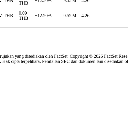
 M
THB
+12.50%
9.55 M
4.26
—
—
THB
0.09
 M
THB
+12.50%
9.55 M
4.26
—
—
THB
a rujukan yang disediakan oleh FactSet. Copyright © 2026 FactSet Rese
 Hak cipta terpelihara.
Pemfailan SEC dan dokumen lain disediakan o