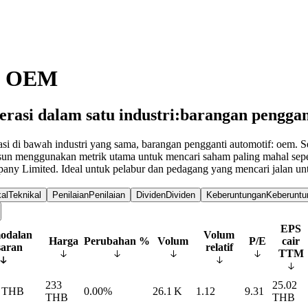
f: OEM
erasi dalam satu industri:barangan pengga
si di bawah industri yang sama, barangan pengganti automotif: oem. S
sun menggunakan metrik utama untuk mencari saham paling mahal seperti
mpany Limited. Ideal untuk pelabur dan pedagang yang mencari jalan 
al
Teknikal
Penilaian
Penilaian
Dividen
Dividen
Keberuntungan
Keberuntu
EPS
odalan
Volum
Harga
Perubahan %
Volum
P/E
cair
saran
relatif
TTM
233
25.02
THB
0.00%
26.1 K
1.12
9.31
THB
THB