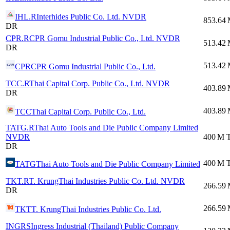
IHL.R
Interhides Public Co. Ltd. NVDR
853.64
DR
CPR.R
CPR Gomu Industrial Public Co., Ltd. NVDR
513.42
DR
513.42
CPR
CPR Gomu Industrial Public Co., Ltd.
TCC.R
Thai Capital Corp. Public Co., Ltd. NVDR
403.89
DR
403.89
TCC
Thai Capital Corp. Public Co., Ltd.
TATG.R
Thai Auto Tools and Die Public Company Limited
NVDR
400 M
DR
400 M
TATG
Thai Auto Tools and Die Public Company Limited
TKT.R
T. KrungThai Industries Public Co. Ltd. NVDR
266.59
DR
266.59
TKT
T. KrungThai Industries Public Co. Ltd.
INGRS
Ingress Industrial (Thailand) Public Company