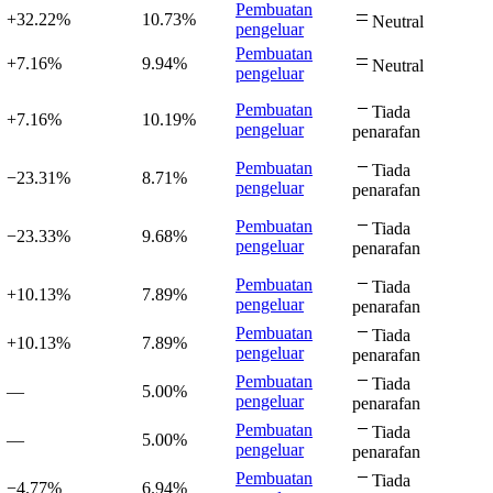
Pembuatan
+32.22%
10.73%
Neutral
pengeluar
Pembuatan
+7.16%
9.94%
Neutral
pengeluar
Pembuatan
Tiada
+7.16%
10.19%
pengeluar
penarafan
Pembuatan
Tiada
−23.31%
8.71%
pengeluar
penarafan
Pembuatan
Tiada
−23.33%
9.68%
pengeluar
penarafan
Pembuatan
Tiada
+10.13%
7.89%
pengeluar
penarafan
Pembuatan
Tiada
+10.13%
7.89%
pengeluar
penarafan
Pembuatan
Tiada
—
5.00%
pengeluar
penarafan
Pembuatan
Tiada
—
5.00%
pengeluar
penarafan
Pembuatan
Tiada
−4.77%
6.94%