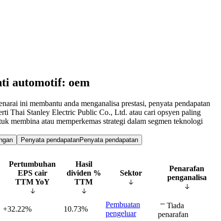
nti automotif: oem
enarai ini membantu anda menganalisa prestasi, penyata pendapatan
 Thai Stanley Electric Public Co., Ltd. atau cari opsyen paling
untuk membina atau memperkemas strategi dalam segmen teknologi
ngan
Penyata pendapatan
Penyata pendapatan
Pertumbuhan
Hasil
Penarafan
EPS cair
dividen %
Sektor
penganalisa
TTM YoY
TTM
Pembuatan
Tiada
+32.22%
10.73%
pengeluar
penarafan