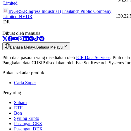
130.22
Limited
INGRS.R
Ingress Industrial (Thailand) Public Company
130.22
Limited NVDR
DR
Dibuat oleh manusia
Bahasa Melayu
Bahasa Melayu
Pilih data pasaran yang disediakan oleh
ICE Data Services
.
Pilih dat
Pangkalan data CUSIP disediakan oleh FactSet Research Systems Inc.
Bukan sekadar produk
Carta Super
Penyaring
Saham
ETF
Bon
Syiling kripto
Pasangan CEX
Pasangan DEX