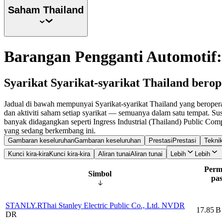
Saham
Thailand
Barangan Pengganti Automoti
Syarikat Syarikat-syarikat Thailand berop
Jadual di bawah mempunyai Syarikat-syarikat Thailand yang beropera
dan aktiviti saham setiap syarikat — semuanya dalam satu tempat. Su
banyak didagangkan seperti Ingress Industrial (Thailand) Public Co
yang sedang berkembang ini.
Gambaran keseluruhan
Gambaran keseluruhan
Prestasi
Prestasi
Teknik
Kunci kira-kira
Kunci kira-kira
Aliran tunai
Aliran tunai
Lebih
Lebih
Perm
Simbol
pa
STANLY.R
Thai Stanley Electric Public Co., Ltd. NVDR
17.85 B
DR