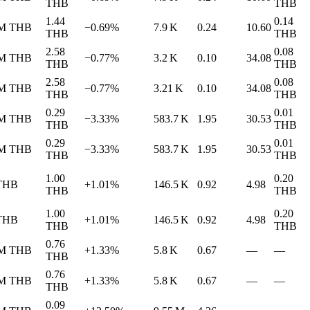
THB
THB
1.44
0.14
 M
THB
−0.69%
7.9 K
0.24
10.60
THB
THB
2.58
0.08
 M
THB
−0.77%
3.2 K
0.10
34.08
THB
THB
2.58
0.08
 M
THB
−0.77%
3.21 K
0.10
34.08
THB
THB
0.29
0.01
 M
THB
−3.33%
583.7 K
1.95
30.53
THB
THB
0.29
0.01
 M
THB
−3.33%
583.7 K
1.95
30.53
THB
THB
1.00
0.20
THB
+1.01%
146.5 K
0.92
4.98
THB
THB
1.00
0.20
THB
+1.01%
146.5 K
0.92
4.98
THB
THB
0.76
 M
THB
+1.33%
5.8 K
0.67
—
—
THB
0.76
 M
THB
+1.33%
5.8 K
0.67
—
—
THB
0.09