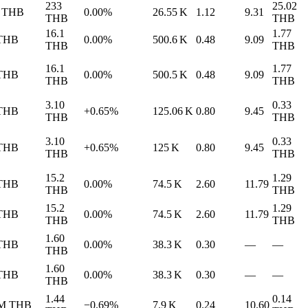
233
25.02
THB
0.00%
26.55 K
1.12
9.31
THB
THB
16.1
1.77
THB
0.00%
500.6 K
0.48
9.09
THB
THB
16.1
1.77
THB
0.00%
500.5 K
0.48
9.09
THB
THB
3.10
0.33
THB
+0.65%
125.06 K
0.80
9.45
THB
THB
3.10
0.33
THB
+0.65%
125 K
0.80
9.45
THB
THB
15.2
1.29
THB
0.00%
74.5 K
2.60
11.79
THB
THB
15.2
1.29
THB
0.00%
74.5 K
2.60
11.79
THB
THB
1.60
THB
0.00%
38.3 K
0.30
—
—
THB
1.60
THB
0.00%
38.3 K
0.30
—
—
THB
1.44
0.14
 M
THB
−0.69%
7.9 K
0.24
10.60