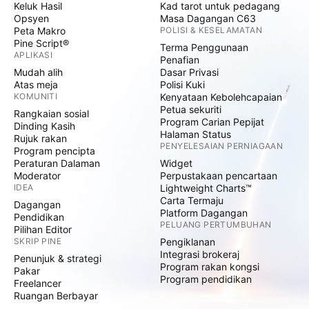
Keluk Hasil
Kad tarot untuk pedagang
Opsyen
Masa Dagangan C63
Peta Makro
POLISI & KESELAMATAN
Pine Script®
Terma Penggunaan
APLIKASI
Penafian
Mudah alih
Dasar Privasi
Atas meja
Polisi Kuki
KOMUNITI
Kenyataan Kebolehcapaian
Petua sekuriti
Rangkaian sosial
Program Carian Pepijat
Dinding Kasih
Halaman Status
Rujuk rakan
PENYELESAIAN PERNIAGAAN
Program pencipta
Peraturan Dalaman
Widget
Moderator
Perpustakaan pencartaan
IDEA
Lightweight Charts™
Carta Termaju
Dagangan
Platform Dagangan
Pendidikan
PELUANG PERTUMBUHAN
Pilihan Editor
SKRIP PINE
Pengiklanan
Integrasi brokeraj
Penunjuk & strategi
Program rakan kongsi
Pakar
Program pendidikan
Freelancer
Ruangan Berbayar