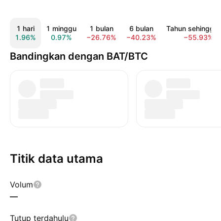
1 hari
1 minggu
1 bulan
6 bulan
Tahun sehingga k
1.96%
0.97%
−26.76%
−40.23%
−55.93%
Bandingkan dengan BAT/BTC
Titik data utama
Volum
—
Tutup terdahulu