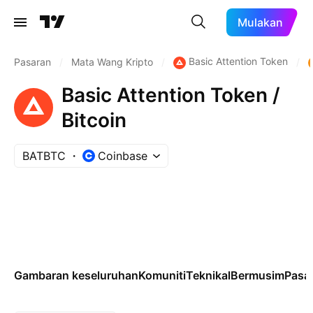
Mulakan
Basic Attention Token
Pasaran
/
Mata Wang Kripto
/
/
Basic Attention Token /
Bitcoin
BATBTC
Coinbase
Gambaran keseluruhan
Komuniti
Teknikal
Bermusim
Pasa