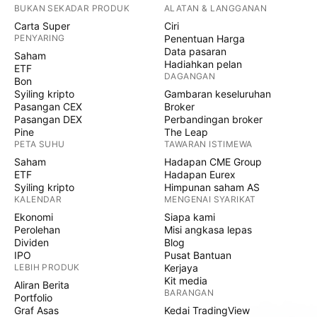
BUKAN SEKADAR PRODUK
ALATAN & LANGGANAN
Carta Super
Ciri
PENYARING
Penentuan Harga
Data pasaran
Saham
Hadiahkan pelan
ETF
DAGANGAN
Bon
Syiling kripto
Gambaran keseluruhan
Pasangan CEX
Broker
Pasangan DEX
Perbandingan broker
Pine
The Leap
PETA SUHU
TAWARAN ISTIMEWA
Saham
Hadapan CME Group
ETF
Hadapan Eurex
Syiling kripto
Himpunan saham AS
KALENDAR
MENGENAI SYARIKAT
Ekonomi
Siapa kami
Perolehan
Misi angkasa lepas
Dividen
Blog
IPO
Pusat Bantuan
LEBIH PRODUK
Kerjaya
Kit media
Aliran Berita
BARANGAN
Portfolio
Graf Asas
Kedai TradingView