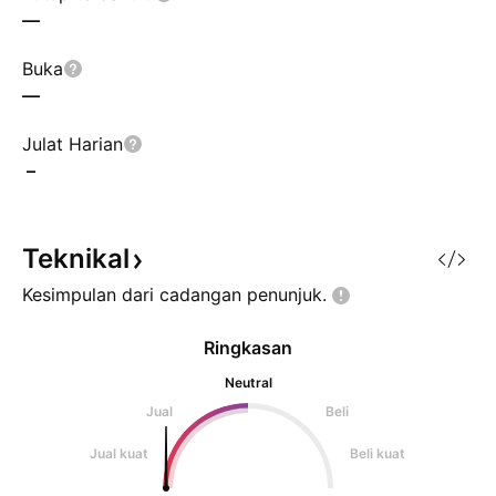
—
Buka
—
Julat Harian
–
Teknikal
Kesimpulan dari cadangan
penunjuk.
Ringkasan
Neutral
Jual
Beli
Jual kuat
Beli kuat