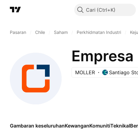
Cari
Pasaran
/
Chile
/
Saham
/
Perkhidmatan Industri
/
Kej
MOLLER
Santiago St
Gambaran keseluruhan
Kewangan
Komuniti
Teknikal
Be