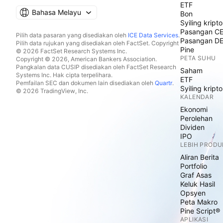
ETF
Bahasa Melayu
Bon
Syiling kripto
Pasangan C
Pilih data pasaran yang disediakan oleh
ICE Data Services
.
Pasangan D
Pilih data rujukan yang disediakan oleh FactSet. Copyright
Pine
© 2026 FactSet Research Systems Inc.
PETA SUHU
Copyright © 2026, American Bankers Association.
Pangkalan data CUSIP disediakan oleh FactSet Research
Saham
Systems Inc. Hak cipta terpelihara.
ETF
Pemfailan SEC dan dokumen lain disediakan oleh
Quartr
.
Syiling kripto
© 2026 TradingView, Inc.
KALENDAR
Ekonomi
Perolehan
Dividen
IPO
LEBIH PRODU
Aliran Berita
Portfolio
Graf Asas
Keluk Hasil
Opsyen
Peta Makro
Pine Script®
APLIKASI