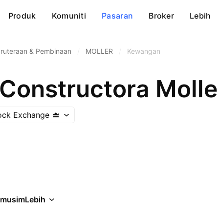
Produk
Komuniti
Pasaran
Broker
Lebih
uruteraan & Pembinaan
/
MOLLER
/
Kewangan
ock Exchange
rmusim
Lebih