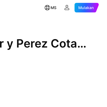
MS
Mulakan
Empresa Constructora Moller y Perez Cotapos SA