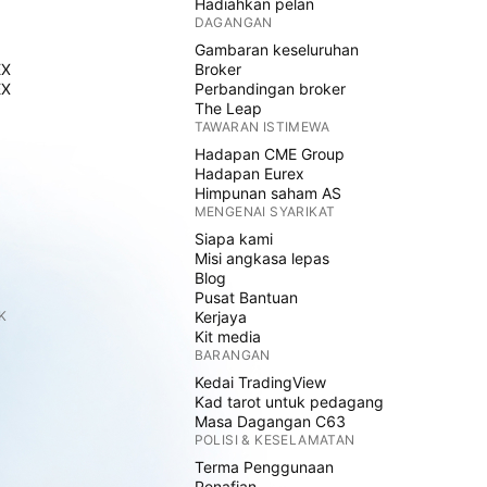
Hadiahkan pelan
DAGANGAN
Gambaran keseluruhan
EX
Broker
EX
Perbandingan broker
The Leap
TAWARAN ISTIMEWA
Hadapan CME Group
Hadapan Eurex
Himpunan saham AS
MENGENAI SYARIKAT
Siapa kami
Misi angkasa lepas
Blog
Pusat Bantuan
K
Kerjaya
Kit media
BARANGAN
Kedai TradingView
Kad tarot untuk pedagang
Masa Dagangan C63
POLISI & KESELAMATAN
Terma Penggunaan
Penafian