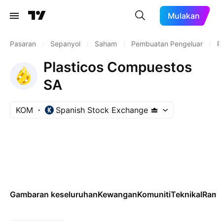
Mulakan
Pasaran
/
Sepanyol
/
Saham
/
Pembuatan Pengeluar
/
P
Plasticos Compuestos
SA
KOM
Spanish Stock Exchange
Gambaran keseluruhan
Kewangan
Komuniti
Teknikal
Rama