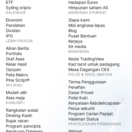
ETF
Hadapan Eurex
Syiling kripto
Himpunan saham AS
KALENDAR
MENGENAI SYARIKAT
Ekonomi
Siapa kami
Perolehan
Misi angkasa lepas
Dividen
Blog
IPO
Pusat Bantuan
LEBIH PRODUK
Kerjaya
Kit media
Aliran Berita
BARANGAN
Portfolio
Graf Asas
Kedai TradingView
Keluk Hasil
Kad tarot untuk pedagang
Opsyen
Masa Dagangan C63
Peta Makro
POLISI & KESELAMATAN
Pine Script®
Terma Penggunaan
APLIKASI
Penafian
Mudah alih
Dasar Privasi
Atas meja
Polisi Kuki
KOMUNITI
Kenyataan Kebolehcapaian
Petua sekuriti
Rangkaian sosial
Program Carian Pepijat
Dinding Kasih
Halaman Status
Rujuk rakan
PENYELESAIAN PERNIAGAAN
Program pencipta
Peraturan Dalaman
Widget