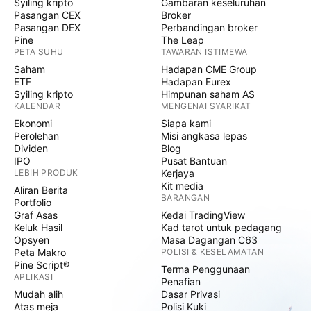
Syiling kripto
Gambaran keseluruhan
Pasangan CEX
Broker
Pasangan DEX
Perbandingan broker
Pine
The Leap
PETA SUHU
TAWARAN ISTIMEWA
Saham
Hadapan CME Group
ETF
Hadapan Eurex
Syiling kripto
Himpunan saham AS
KALENDAR
MENGENAI SYARIKAT
Ekonomi
Siapa kami
Perolehan
Misi angkasa lepas
Dividen
Blog
IPO
Pusat Bantuan
LEBIH PRODUK
Kerjaya
Kit media
Aliran Berita
BARANGAN
Portfolio
Graf Asas
Kedai TradingView
Keluk Hasil
Kad tarot untuk pedagang
Opsyen
Masa Dagangan C63
Peta Makro
POLISI & KESELAMATAN
Pine Script®
Terma Penggunaan
APLIKASI
Penafian
Mudah alih
Dasar Privasi
Atas meja
Polisi Kuki