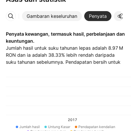
Gambaran keseluruhan
Penyata
Statis
Lebih
Penyata kewangan, termasuk hasil, perbelanjaan dan
keuntungan.
Jumlah hasil untuk suku tahunan lepas adalah ‪8.97 M‬
RON dan ia adalah 38.33% lebih rendah daripada
suku tahunan sebelumnya. Pendapatan bersih untuk
Q1 26 adalah ‪502.21 K‬ RON.
2017
Jumlah hasil
Untung Kasar
Pendapatan kendalian