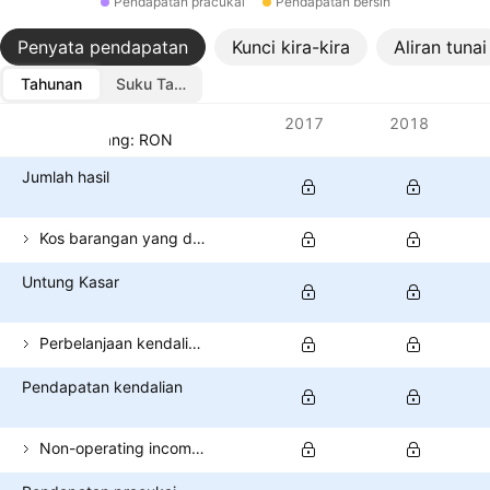
Pendapatan pracukai
Pendapatan bersih
Penyata pendapatan
Kunci kira-kira
Aliran tunai
Tahunan
Suku Tahunan
Metrik
2017
2018
Mata wang: RON
Jumlah hasil
Kos barangan yang dijual
Untung Kasar
Perbelanjaan kendalian (tidak termasuk COGS)
Pendapatan kendalian
Non-operating income (total)