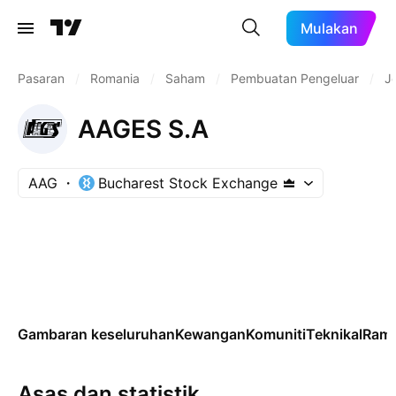
Mulakan
Pasaran
/
Romania
/
Saham
/
Pembuatan Pengeluar
/
J
AAGES S.A
AAG
Bucharest Stock Exchange
Gambaran keseluruhan
Kewangan
Komuniti
Teknikal
Rama
Asas dan statistik