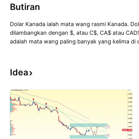
Butiran
Dolar Kanada ialah mata wang rasmi Kanada. Do
dilambangkan dengan $, atau C$, CA$ atau CAD
adalah mata wang paling banyak yang kelima di 
hampir AS$119 bilion.1) Kod mata wang untuk d
CAD, dan dolar itu sendiri terdiri daripada 100 s
sering dianggap sebagai mata wang komoditi ker
Idea
sumber asli, terutama minyak yang dieksport dar
Kanada sering dijuluki loonie, kerana imej loon pa
dolar, dan dikawal oleh Bank Negara Kanada.