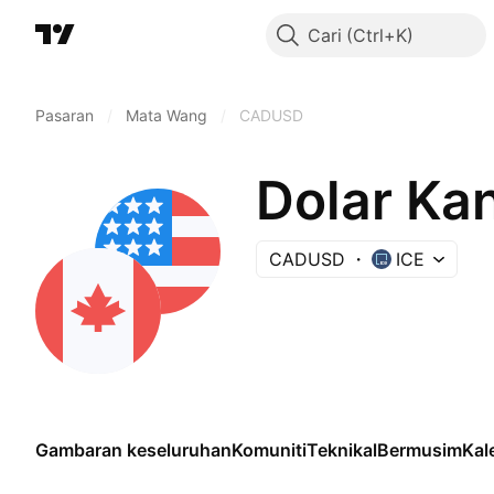
Cari
Pasaran
/
Mata Wang
/
CADUSD
Dolar Kan
CADUSD
ICE
Gambaran keseluruhan
Komuniti
Teknikal
Bermusim
Kal