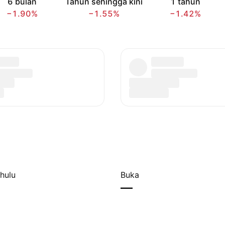
6 bulan
Tahun sehingga kini
1 tahun
−1.90%
−1.55%
−1.42%
hulu
Buka
—