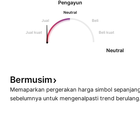
Pengayun
Neutral
Jual
Beli
Jual kuat
Beli kuat
Neutral
Bermusim
Memaparkan pergerakan harga simbol sepanjan
sebelumnya untuk mengenalpasti trend berulang