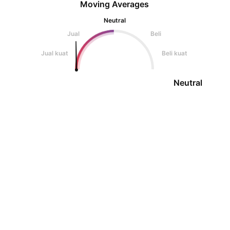
Moving Averages
Neutral
Jual
Beli
Jual kuat
Beli kuat
Neutral