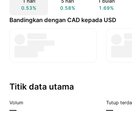
1 hari
5 hari
1 bulan
0.53%
0.58%
1.69%
Bandingkan dengan CAD kepada USD
Titik data utama
Volum
Tutup terda
—
—