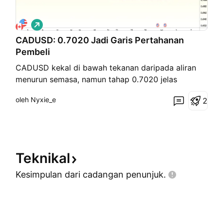
P
a
CADUSD: 0.7020 Jadi Garis Pertahanan
n
j
Pembeli
a
n
CADUSD kekal di bawah tekanan daripada aliran
g
menurun semasa, namun tahap 0.7020 jelas
bertindak sebagai sokongan. Harga pada masa ini
oleh Nyxie_e
2
berlegar sekitar 0.7046, terletak di antara zon
sokongan 0.7020 dan zon rintangan 0.7060.
Senario kenaikan harga akan menjadi lebih baik jika
harga mengalami penari
Teknikal
Kesimpulan dari cadangan
penunjuk.