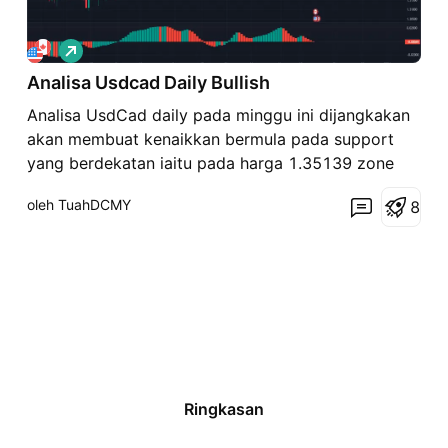
P
a
Analisa Usdcad Daily Bullish
n
j
Analisa UsdCad daily pada minggu ini dijangkakan
a
n
akan membuat kenaikkan bermula pada support
g
yang berdekatan iaitu pada harga 1.35139 zone
medium risk atau 1.33986 low risk Cari buy pada
oleh TuahDCMY
8
time frame kecil seperti H4 atau H1 untuk mencari
CS dan Chart parttern atau wave dan merket
structure . Take p
Ringkasan