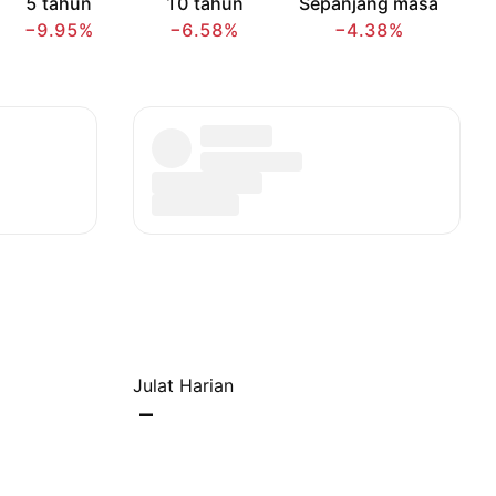
5 tahun
10 tahun
Sepanjang masa
−9.95%
−6.58%
−4.38%
Julat Harian
–