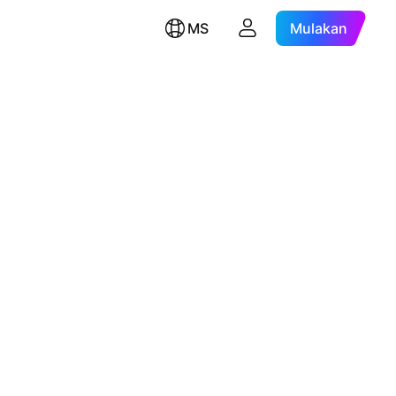
MS
Mulakan