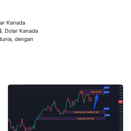
lar Kanada
$. Dolar Kanada
dunia, dengan
Paparkan lebih lanjut
olar Kanada adalah
en. Dolar Kanada
ana deposit besar
i Kanada. Dolar
da duit syiling satu