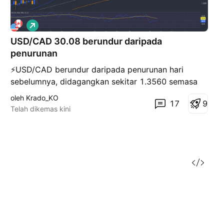
P
a
USD/CAD 30.08 berundur daripada
n
j
penurunan
a
n
⚡️USD/CAD berundur daripada penurunan hari
g
sebelumnya, didagangkan sekitar 1.3560 semasa
sesi Asia pada hari Rabu. Pasangan mata wang itu
oleh Krado_KO
17
9
telah mengalami tekanan menurun akibat
Telah dikemas kini
kelemahan dalam dolar AS (USD), berikutan data
ekonomi suram daripada Amerika Syarikat (AS)
yang dikeluarkan pada hari Sela