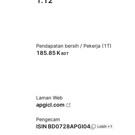
1.12
Pendapatan bersih / Pekerja (1T)
‪185.85 K‬
BDT
Laman Web
apgicl.com
Pengecam
ISIN
BD0728APGI04
Lebih +1