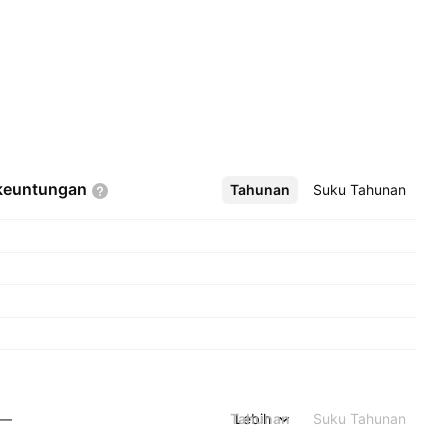
keuntungan
Tahunan
Lebih
Suku Tahunan
Tahunan
Lebih
Suku Tahunan
—