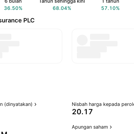
6 bulan
Tahun sehingga kini
1 tahun
36.50%
68.04%
57.10%
nsurance PLC
en (dinyatakan)
20.17
Apungan saham