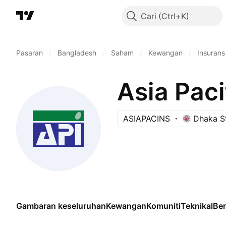
Cari
Pasaran
/
Bangladesh
/
Saham
/
Kewangan
/
Insuran
Asia Paci
ASIAPACINS
Dhaka S
Gambaran keseluruhan
Kewangan
Komuniti
Teknikal
Be