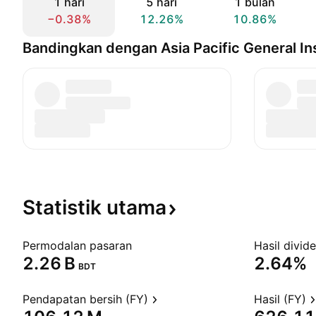
1 hari
5 hari
1 bulan
−0.38%
12.26%
10.86%
Bandingkan dengan Asia Pacific General I
Statistik
utama
Permodalan pasaran
Hasil divid
‪2.26 B‬
2.64%
BDT
Pendapatan bersih (FY)
Hasil (FY)