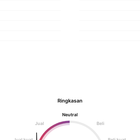
Ringkasan
Neutral
Jual
Beli
Jual kuat
Beli kuat