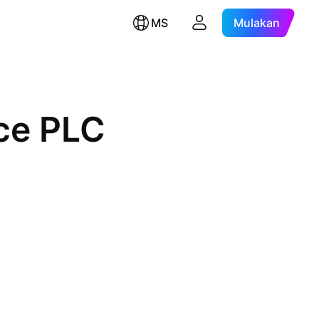
MS
Mulakan
nce PLC