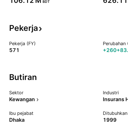
‪106.12 M‬
‪626.11
BDT
Pekerja
Pekerja (FY)
Perubahan 
571
+260
+83
Butiran
Sektor
Industri
Kewangan
Ibu pejabat
Ditubuhkan
Dhaka
1999