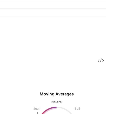
Moving Averages
Neutral
Jual
Beli