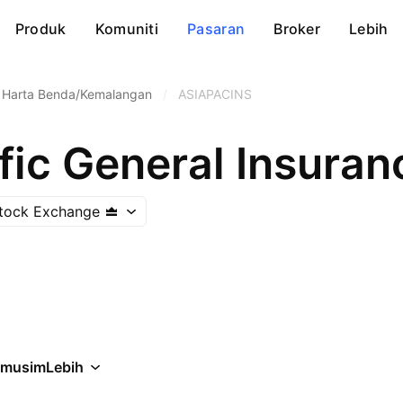
Produk
Komuniti
Pasaran
Broker
Lebih
s Harta Benda/Kemalangan
/
ASIAPACINS
fic General Insura
tock Exchange
rmusim
Lebih