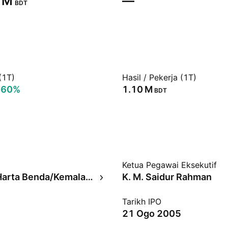
 M‬
—
BDT
(1T)
Hasil / Pekerja (1T)
.60%
‪1.10 M‬
BDT
Ketua Pegawai Eksekutif
Insurans Harta Benda/Kemalangan
K. M. Saidur Rahman
Tarikh IPO
21 Ogo 2005