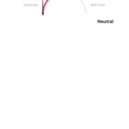
Jual kuat
Beli kuat
Neutral