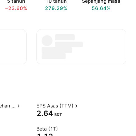
5 tahun
10 tahun
Sepanjang masa
−23.60%
279.29%
56.64%
Nisbah harga kepada perolehan (TTM)
EPS Asas (TTM)
2.64
BDT
Beta (1T)