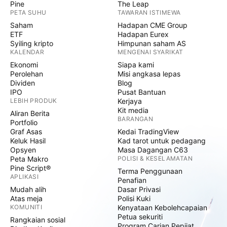
Pine
The Leap
PETA SUHU
TAWARAN ISTIMEWA
Saham
Hadapan CME Group
ETF
Hadapan Eurex
Syiling kripto
Himpunan saham AS
KALENDAR
MENGENAI SYARIKAT
Ekonomi
Siapa kami
Perolehan
Misi angkasa lepas
Dividen
Blog
IPO
Pusat Bantuan
LEBIH PRODUK
Kerjaya
Kit media
Aliran Berita
BARANGAN
Portfolio
Graf Asas
Kedai TradingView
Keluk Hasil
Kad tarot untuk pedagang
Opsyen
Masa Dagangan C63
Peta Makro
POLISI & KESELAMATAN
Pine Script®
Terma Penggunaan
APLIKASI
Penafian
Mudah alih
Dasar Privasi
Atas meja
Polisi Kuki
KOMUNITI
Kenyataan Kebolehcapaian
Petua sekuriti
Rangkaian sosial
Program Carian Pepijat