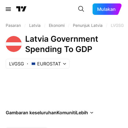
Mulakan
Pasaran
/
Latvia
/
Ekonomi
/
Penunjuk Latvia
/
LVGSG
Latvia Government
Spending To GDP
LVGSG
EUROSTAT
Gambaran keseluruhan
Komuniti
Lebih