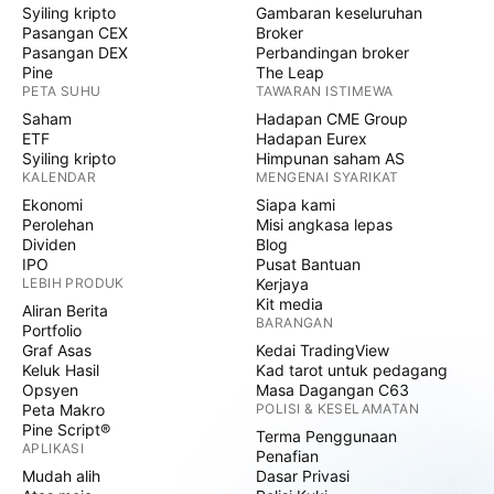
Syiling kripto
Gambaran keseluruhan
Pasangan CEX
Broker
Pasangan DEX
Perbandingan broker
Pine
The Leap
PETA SUHU
TAWARAN ISTIMEWA
Saham
Hadapan CME Group
ETF
Hadapan Eurex
Syiling kripto
Himpunan saham AS
KALENDAR
MENGENAI SYARIKAT
Ekonomi
Siapa kami
Perolehan
Misi angkasa lepas
Dividen
Blog
IPO
Pusat Bantuan
LEBIH PRODUK
Kerjaya
Kit media
Aliran Berita
BARANGAN
Portfolio
Graf Asas
Kedai TradingView
Keluk Hasil
Kad tarot untuk pedagang
Opsyen
Masa Dagangan C63
Peta Makro
POLISI & KESELAMATAN
Pine Script®
Terma Penggunaan
APLIKASI
Penafian
Mudah alih
Dasar Privasi