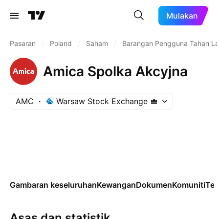
Mulakan
Pasaran
/
Poland
/
Saham
/
Barangan Pengguna Tahan L
Amica Spolka Akcyjna
AMC
Warsaw Stock Exchange
Gambaran keseluruhan
Kewangan
Dokumen
Komuniti
Tek
Asas dan statistik