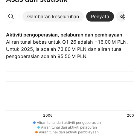
Gambaran keseluruhan
Penyata
Statis
Lebih
Aktiviti pengoperasian, pelaburan dan pembiayaan
Aliran tunai bebas untuk Q1 26 adalah ‪−16.00 M‬ PLN.
Untuk 2025, ia adalah ‪73.80 M‬ PLN dan aliran tunai
pengoperasian adalah ‪95.50 M‬ PLN.
2006
200
Aliran tunai dari aktiviti pengoperasian
Aliran tunai dari aktiviti pelaburan
Aliran tunai dari aktiviti pembiayaan