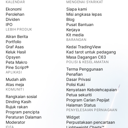
KALENDAR
MENGENAI SYARIKAT
Ekonomi
Siapa kami
Perolehan
Misi angkasa lepas
Dividen
Blog
IPO
Pusat Bantuan
LEBIH PRODUK
Kerjaya
Kit media
Aliran Berita
BARANGAN
Portfolio
Graf Asas
Kedai TradingView
Keluk Hasil
Kad tarot untuk pedagang
Opsyen
Masa Dagangan C63
Peta Makro
POLISI & KESELAMATAN
Pine Script®
Terma Penggunaan
APLIKASI
Penafian
Mudah alih
Dasar Privasi
Atas meja
Polisi Kuki
KOMUNITI
Kenyataan Kebolehcapaian
Petua sekuriti
Rangkaian sosial
Program Carian Pepijat
Dinding Kasih
Halaman Status
Rujuk rakan
PENYELESAIAN PERNIAGAAN
Program pencipta
Peraturan Dalaman
Widget
Moderator
Perpustakaan pencartaan
IDEA
Lightweight Charts™