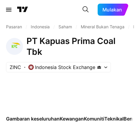
Mulakan
Pasaran
/
Indonesia
/
Saham
/
Mineral Bukan Tenaga
/
K
PT Kapuas Prima Coal
Tbk
ZINC
Indonesia Stock Exchange
Gambaran keseluruhan
Kewangan
Komuniti
Teknikal
Ber