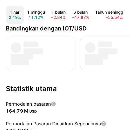
1 hari
1 minggu
1 bulan
6 bulan
Tahun sehingga ki
2.19%
11.12%
−2.84%
−47.87%
−55.54%
Bandingkan dengan IOT/USD
Statistik utama
Permodalan pasaran
‪164.79 M‬
USD
Permodalan Pasaran Dicairkan Sepenuhnya