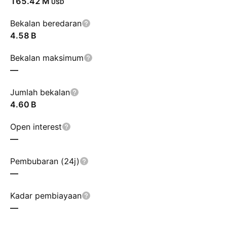
‪165.42 M‬
USD
Bekalan beredaran
‪4.58 B‬
Bekalan maksimum
—
Jumlah bekalan
‪4.60 B‬
Open interest
—
Pembubaran (24j)
—
Kadar pembiayaan
—