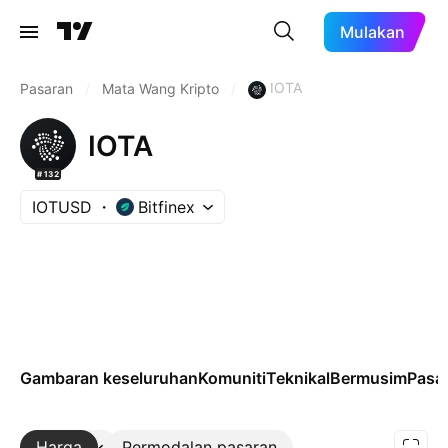
Mulakan
IOTA
Pasaran
/
Mata Wang Kripto
/
IOTA
#132
IOTUSD
Bitfinex
Gambaran keseluruhan
Komuniti
Teknikal
Bermusim
Pasa
Harga
Lebih
Permodalan pasaran