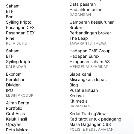
Data pasaran
Saham
Hadiahkan pelan
ETF
DAGANGAN
Bon
Syiling kripto
Gambaran keseluruhan
Pasangan CEX
Broker
Pasangan DEX
Perbandingan broker
Pine
The Leap
PETA SUHU
TAWARAN ISTIMEWA
Saham
Hadapan CME Group
ETF
Hadapan Eurex
Syiling kripto
Himpunan saham AS
KALENDAR
MENGENAI SYARIKAT
Ekonomi
Siapa kami
Perolehan
Misi angkasa lepas
Dividen
Blog
IPO
Pusat Bantuan
LEBIH PRODUK
Kerjaya
Kit media
Aliran Berita
BARANGAN
Portfolio
Graf Asas
Kedai TradingView
Keluk Hasil
Kad tarot untuk pedagang
Opsyen
Masa Dagangan C63
Peta Makro
POLISI & KESELAMATAN