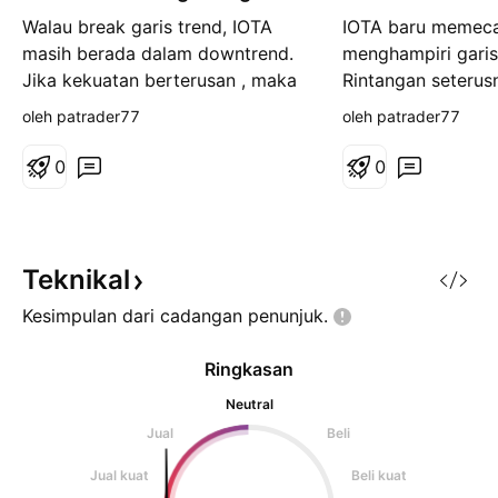
Walau break garis trend, IOTA
IOTA baru memec
masih berada dalam downtrend.
menghampiri garis
Jika kekuatan berterusan , maka
Rintangan seterus
tidak mustahil akan sampai 0.45
200 jika berjaya m
oleh patrader77
oleh patrader77
dan 0.91(target) . Untuk kripto,
trend.
saya akan cuba monitor dulu.
0
0
Teknikal
Kesimpulan dari cadangan
penunjuk.
Ringkasan
Neutral
Jual
Beli
Jual kuat
Beli kuat