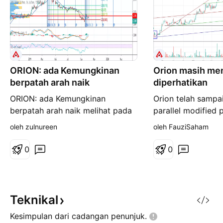
ORION: ada Kemungkinan
Orion masih men
berpatah arah naik
diperhatikan
ORION: ada Kemungkinan
Orion telah sampa
berpatah arah naik melihat pada
parallel modified 
carta saham ORION, baru baru
dengan membuat 
oleh zulnureen
oleh FauziSaham
ini, harga saham ini dilihat
Namun pembukaa
melonjak naikmelepasi paras
sedikit menggusa
0
0
vpvr, dan kini ia sedang cuba
dia gap down ke 
sekali lagi untuk melonjak naik
Namun ia mampu 
melepasi paras vpvr, petunjuk
membuat kenaikan
momentum ketika ini di lihat
petang dengan pe
Teknikal
sebagai positif begitu juga
baik iaitu 0.095. 
Kesimpulan dari cadangan
penunjuk.
dengan pet
bertahan atas 0