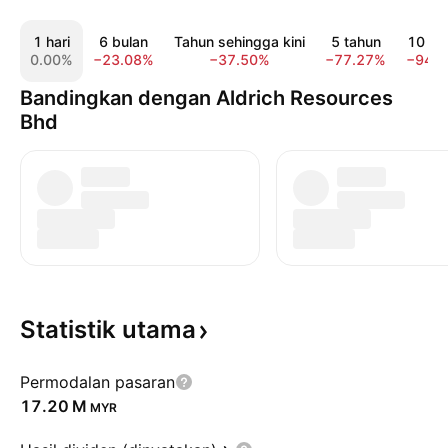
1 hari
6 bulan
Tahun sehingga kini
5 tahun
10 ta
0.00%
−23.08%
−37.50%
−77.27%
−94.
Bandingkan dengan Aldrich Resources
Bhd
Statistik
utama
Permodalan pasaran
‪17.20 M‬
MYR