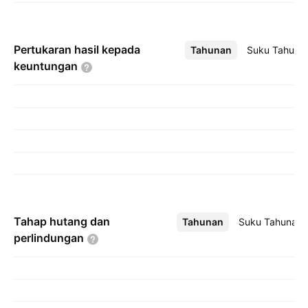
Pertukaran hasil kepada
Tahunan
Lebih
Suku Tahuna
keuntungan
Tahap hutang dan
Tahunan
Lebih
Suku Tahunan
perlindungan