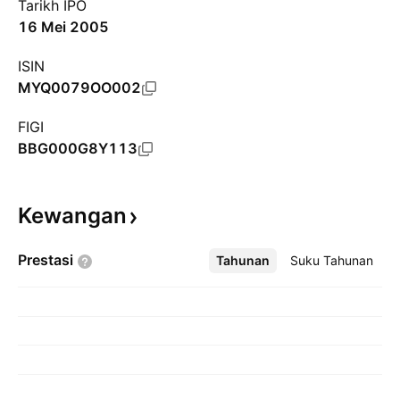
Tarikh IPO
16 Mei 2005
ISIN
MYQ0079OO002
FIGI
BBG000G8Y113
Kewangan
Prestasi
Tahunan
Lebih
Suku Tahunan