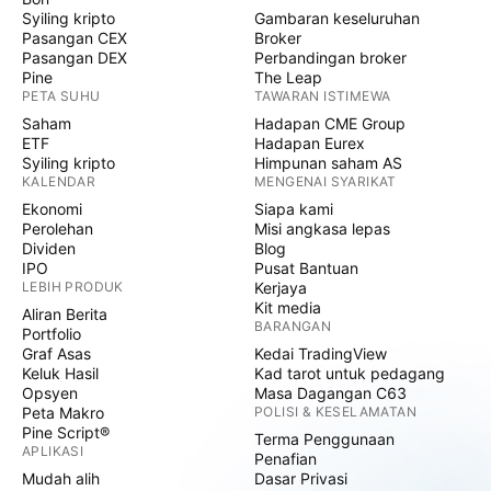
Syiling kripto
Gambaran keseluruhan
Pasangan CEX
Broker
Pasangan DEX
Perbandingan broker
Pine
The Leap
PETA SUHU
TAWARAN ISTIMEWA
Saham
Hadapan CME Group
ETF
Hadapan Eurex
Syiling kripto
Himpunan saham AS
KALENDAR
MENGENAI SYARIKAT
Ekonomi
Siapa kami
Perolehan
Misi angkasa lepas
Dividen
Blog
IPO
Pusat Bantuan
LEBIH PRODUK
Kerjaya
Kit media
Aliran Berita
BARANGAN
Portfolio
Graf Asas
Kedai TradingView
Keluk Hasil
Kad tarot untuk pedagang
Opsyen
Masa Dagangan C63
Peta Makro
POLISI & KESELAMATAN
Pine Script®
Terma Penggunaan
APLIKASI
Penafian
Mudah alih
Dasar Privasi