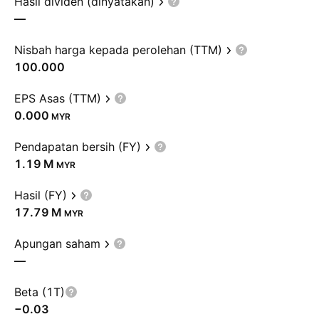
Hasil dividen (dinyatakan)
—
Nisbah harga kepada perolehan (TTM)
100.000
EPS Asas (TTM)
0.000
MYR
Pendapatan bersih (FY)
‪1.19 M‬
MYR
Hasil (FY)
‪17.79 M‬
MYR
Apungan saham
—
Beta (1T)
−0.03