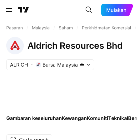
Mulakan
Pasaran
/
Malaysia
/
Saham
/
Perkhidmatan Komersial
/
Aldrich Resources Bhd
ALRICH
Bursa Malaysia
Gambaran keseluruhan
Kewangan
Komuniti
Teknikal
Ber
Carta penuh