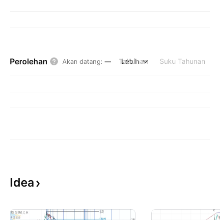
Perolehan
Tahunan
Lebih
Suku Tahunan
Akan datang
:
—
Idea