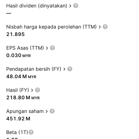
Hasil dividen (dinyatakan)
—
Nisbah harga kepada perolehan (TTM)
21.895
EPS Asas (TTM)
0.030
MYR
Pendapatan bersih (FY)
‪48.04 M‬
MYR
Hasil (FY)
‪218.80 M‬
MYR
Apungan saham
‪451.92 M‬
Beta (1T)