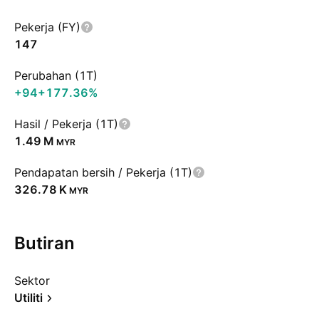
Pekerja (FY)
147
Perubahan (1T)
+94
+177.36%
Hasil / Pekerja (1T)
‪1.49 M‬
MYR
Pendapatan bersih / Pekerja (1T)
‪326.78 K‬
MYR
Butiran
Sektor
Utiliti