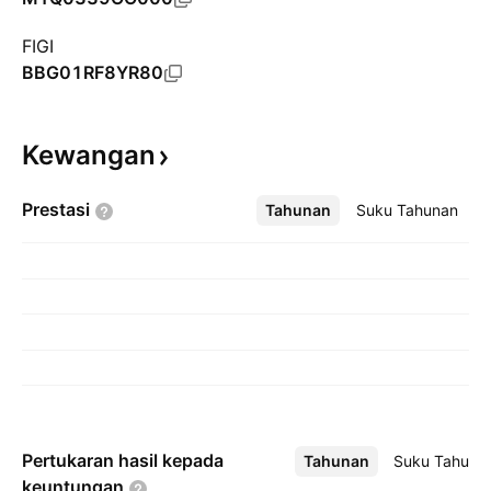
FIGI
BBG01RF8YR80
Kewangan
Prestasi
Tahunan
Lebih
Suku Tahunan
Pertukaran hasil kepada
Tahunan
Lebih
Suku Tahuna
keuntungan