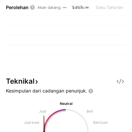
Perolehan
Tahunan
Lebih
Suku Tahunan
Akan datang
:
—
Teknikal
Kesimpulan dari cadangan
penunjuk.
Neutral
Jual
Beli
Jual kuat
Beli kuat