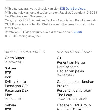
Pilih data pasaran yang disediakan oleh
ICE Data Services
.
Pilih data rujukan yang disediakan oleh FactSet. Copyright © 2026
FactSet Research Systems Inc.
Copyright © 2026, American Bankers Association. Pangkalan data
CUSIP disediakan oleh FactSet Research Systems Inc. Hak cipta
terpelihara.
Pemfailan SEC dan dokumen lain disediakan oleh
Quartr
.
© 2026 TradingView, Inc.
BUKAN SEKADAR PRODUK
ALATAN & LANGGANAN
Carta Super
Ciri
PENYARING
Penentuan Harga
Data pasaran
Saham
Hadiahkan pelan
ETF
DAGANGAN
Bon
Syiling kripto
Gambaran keseluruhan
Pasangan CEX
Broker
Pasangan DEX
Perbandingan broker
Pine
The Leap
PETA SUHU
TAWARAN ISTIMEWA
Saham
Hadapan CME Group
ETF
Hadapan Eurex