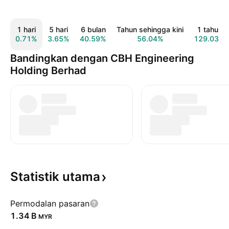
1 hari
5 hari
6 bulan
Tahun sehingga kini
1 tahun
0.71%
3.65%
40.59%
56.04%
129.03%
Bandingkan dengan CBH Engineering
Holding Berhad
Statistik
utama
Permodalan pasaran
‪1.34 B‬
MYR