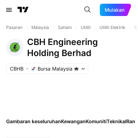
Mulakan
Pasaran
/
Malaysia
/
Saham
/
Utiliti
/
Utiliti Elektrik
/
C
CBH Engineering
Holding Berhad
CBHB
Bursa Malaysia
Gambaran keseluruhan
Kewangan
Komuniti
Teknikal
Rama