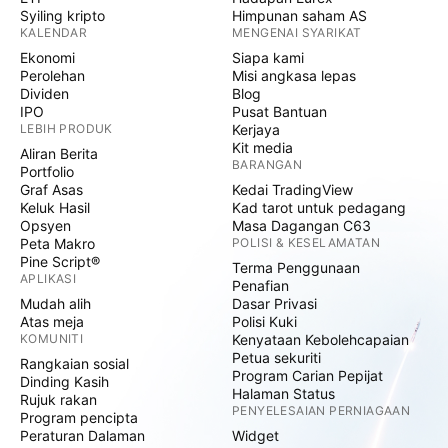
Syiling kripto
Himpunan saham AS
KALENDAR
MENGENAI SYARIKAT
Ekonomi
Siapa kami
Perolehan
Misi angkasa lepas
Dividen
Blog
IPO
Pusat Bantuan
LEBIH PRODUK
Kerjaya
Kit media
Aliran Berita
BARANGAN
Portfolio
Graf Asas
Kedai TradingView
Keluk Hasil
Kad tarot untuk pedagang
Opsyen
Masa Dagangan C63
Peta Makro
POLISI & KESELAMATAN
Pine Script®
Terma Penggunaan
APLIKASI
Penafian
Mudah alih
Dasar Privasi
Atas meja
Polisi Kuki
KOMUNITI
Kenyataan Kebolehcapaian
Petua sekuriti
Rangkaian sosial
Program Carian Pepijat
Dinding Kasih
Halaman Status
Rujuk rakan
PENYELESAIAN PERNIAGAAN
Program pencipta
Peraturan Dalaman
Widget