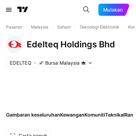
Mulakan
Pasaran
/
Malaysia
/
Saham
/
Teknologi Elektronik
/
Kom
Edelteq Holdings Bhd
EDELTEQ
Bursa Malaysia
Gambaran keseluruhan
Kewangan
Komuniti
Teknikal
Rama
Carta penuh