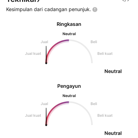
bawah
Kesimpulan dari cadangan
penunjuk.
Ringkasan
Neutral
Jual
Beli
Jual kuat
Beli kuat
Neutral
Pengayun
Neutral
Jual
Beli
Jual kuat
Beli kuat
Neutral