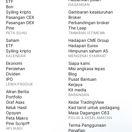
ETF
DAGANGAN
Bon
Syiling kripto
Gambaran keseluruhan
Pasangan CEX
Broker
Pasangan DEX
Perbandingan broker
Pine
The Leap
PETA SUHU
TAWARAN ISTIMEWA
Saham
Hadapan CME Group
ETF
Hadapan Eurex
Syiling kripto
Himpunan saham AS
KALENDAR
MENGENAI SYARIKAT
Ekonomi
Siapa kami
Perolehan
Misi angkasa lepas
Dividen
Blog
IPO
Pusat Bantuan
LEBIH PRODUK
Kerjaya
Kit media
Aliran Berita
BARANGAN
Portfolio
Graf Asas
Kedai TradingView
Keluk Hasil
Kad tarot untuk pedagang
Opsyen
Masa Dagangan C63
Peta Makro
POLISI & KESELAMATAN
Pine Script®
Terma Penggunaan
APLIKASI
Penafian