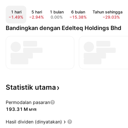
1 hari
5 hari
1 bulan
6 bulan
Tahun sehingga ki
−1.49%
−2.94%
0.00%
−15.38%
−29.03%
Bandingkan dengan Edelteq Holdings Bhd
Statistik
utama
Permodalan pasaran
‪193.31 M‬
MYR
Hasil dividen (dinyatakan)