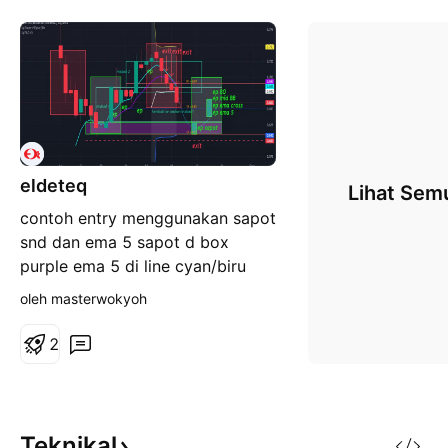
eldeteq
Lihat Sem
contoh entry menggunakan sapot
snd dan ema 5 sapot d box
purple ema 5 di line cyan/biru
nila entry sapot bila candle
oleh masterwokyoh
berada d dalam kotak (guna
platform untuk mencari vol buy
2
jerung) entry ema 5 bila price
berada +_ 2dua bid d ema
5(sharp d tf15minit) exit bila
mana body candle 50-75% di
Teknikal