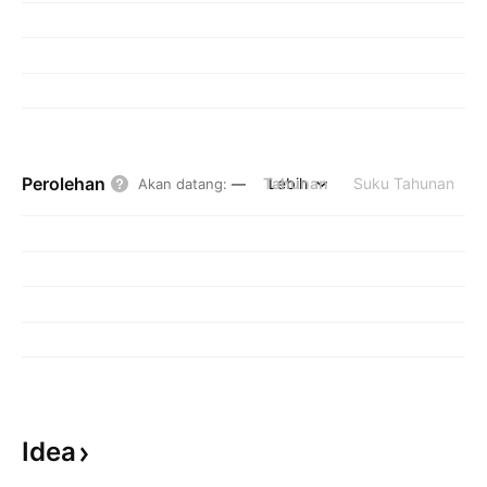
Perolehan
Tahunan
Lebih
Suku Tahunan
Akan datang
:
—
Idea