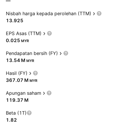
—
Nisbah harga kepada perolehan (TTM)
13.925
EPS Asas (TTM)
0.025
MYR
Pendapatan bersih (FY)
‪13.54 M‬
MYR
Hasil (FY)
‪367.07 M‬
MYR
Apungan saham
‪119.37 M‬
Beta (1T)
1.82