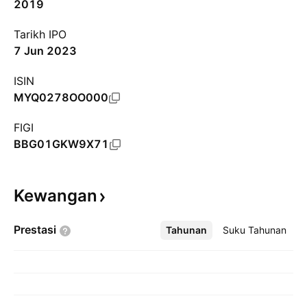
2019
Tarikh IPO
7 Jun 2023
ISIN
MYQ0278OO000
FIGI
BBG01GKW9X71
Kewangan
Prestasi
Tahunan
Lebih
Suku Tahunan