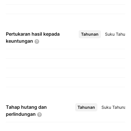
Pertukaran hasil kepada
Tahunan
Lebih
Suku Tahuna
keuntungan
Tahap hutang dan
Tahunan
Lebih
Suku Tahunan
perlindungan