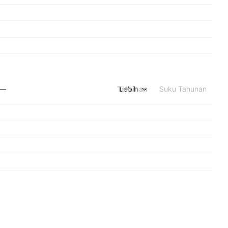
Tahunan
Lebih
Suku Tahunan
—