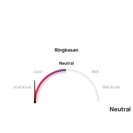
sehari dua .. :sideways didalam
Ringkasan
Neutral
Jual
Beli
Jual kuat
Beli kuat
Neutral