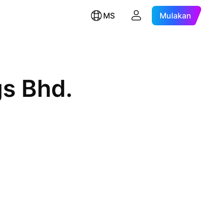
MS
Mulakan
gs Bhd.