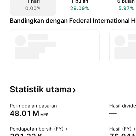
1 hari
1 bulan
6 bulan
0.00%
29.09%
5.97%
Bandingkan dengan Federal International H
Statistik
utama
Permodalan pasaran
Hasil divid
‪48.01 M‬
—
MYR
Pendapatan bersih (FY)
Hasil (FY)