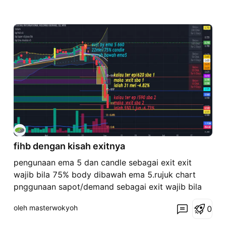
fihb dengan kisah exitnya
pengunaan ema 5 dan candle sebagai exit exit
wajib bila 75% body dibawah ema 5.rujuk chart
pnggunaan sapot/demand sebagai exit wajib bila
closed dua bid bawah sapot/demand nota
oleh masterwokyoh
0
**pastikan untuk ep >>> :bila price ke
sapot/demand :price membuat base terlebih dahulu