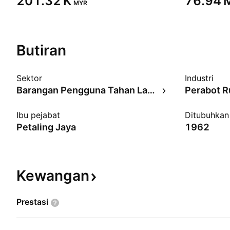
‪201.32 K‬
‪76.94 M
MYR
Butiran
Sektor
Industri
Barangan Pengguna Tahan Lama
Perabot 
Ibu pejabat
Ditubuhkan
Petaling Jaya
1962
Kewangan
Prestasi