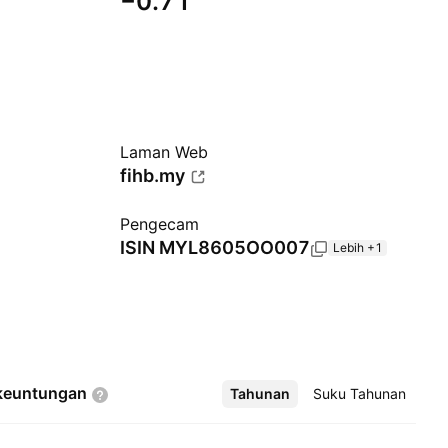
−0.71
Laman Web
fihb.my
Pengecam
ISIN
MYL8605OO007
Lebih +1
keuntungan
Tahunan
Lebih
Suku Tahunan