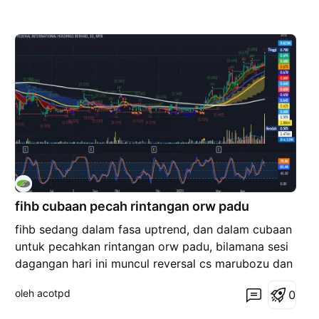
fihb cubaan pecah rintangan orw padu
fihb sedang dalam fasa uptrend, dan dalam cubaan
untuk pecahkan rintangan orw padu, bilamana sesi
dagangan hari ini muncul reversal cs marubozu dan
masih kekal meniti ema line. chart weekly memberi
oleh acotpd
0
isyarat jelas fihb dalam cubaan memecahkan
rintangan tetapi terdapat kemungkinan fihb