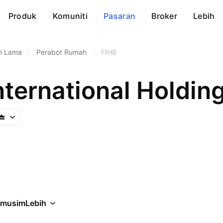
Produk
Komuniti
Pasaran
Broker
Lebih
n Lama
/
Perabot Rumah
/
FIHB
nternational Holdin
rmusim
Lebih