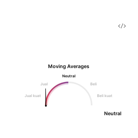
melengkapkan
Moving Averages
Neutral
Jual
Beli
Jual kuat
Beli kuat
Neutral