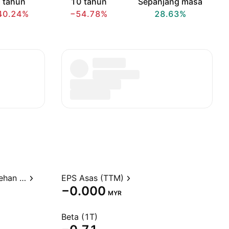
 tahun
10 tahun
Sepanjang masa
40.24%
−54.78%
28.63%
Nisbah harga kepada perolehan (TTM)
EPS Asas (TTM)
−0.000
MYR
Beta (1T)