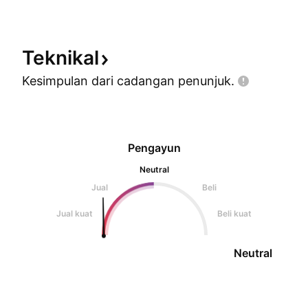
sehari dua .. :sideways didalam sap
Teknikal
Kesimpulan dari cadangan
penunjuk.
Pengayun
Neutral
Jual
Beli
Jual kuat
Beli kuat
Neutral