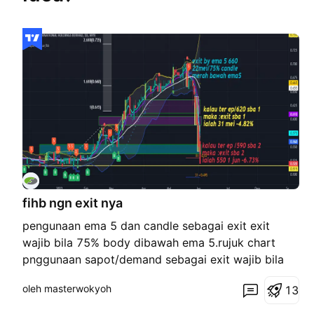
fihb ngn exit nya
pengunaan ema 5 dan candle sebagai exit exit
wajib bila 75% body dibawah ema 5.rujuk chart
pnggunaan sapot/demand sebagai exit wajib bila
closed dua bid bawah sapot/demand nota
oleh masterwokyoh
1
3
**pastikan untuk ep >>> :bila price ke
sapot/demand :price membuat base terlebih dahulu