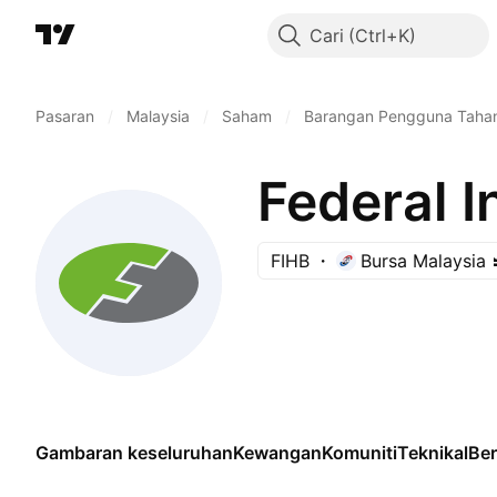
Cari
Pasaran
/
Malaysia
/
Saham
/
Barangan Pengguna Taha
Federal I
FIHB
Bursa Malaysia
Gambaran keseluruhan
Kewangan
Komuniti
Teknikal
Be