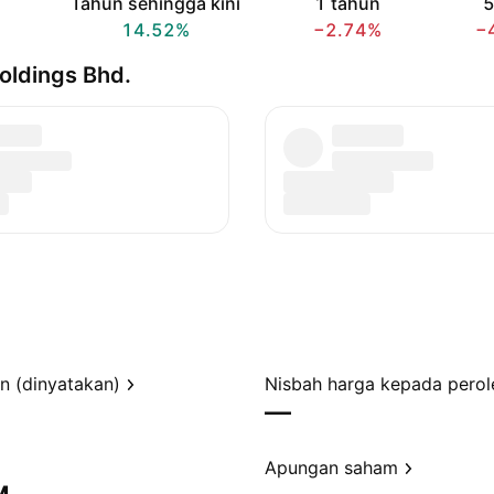
Tahun sehingga kini
1 tahun
5
14.52%
−2.74%
−
oldings Bhd.
en (dinyatakan)
—
Apungan saham