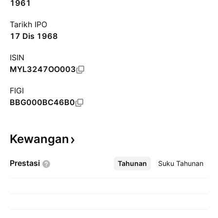
1961
Tarikh IPO
17 Dis 1968
ISIN
MYL3247OO003
FIGI
BBG000BC46B0
Kewangan
Prestasi
Tahunan
Lebih
Suku Tahunan