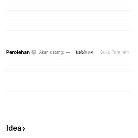
Perolehan
Tahunan
Lebih
Suku Tahunan
Akan datang
:
—
Idea