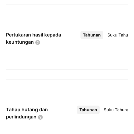
Pertukaran hasil kepada
Tahunan
Lebih
Suku Tahuna
keuntungan
Tahap hutang dan
Tahunan
Lebih
Suku Tahunan
perlindungan