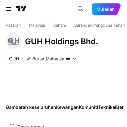
Mulakan
Pasaran
/
Malaysia
/
Saham
/
Barangan Pengguna Tahan
GUH Holdings Bhd.
GUH
Bursa Malaysia
Gambaran keseluruhan
Kewangan
Komuniti
Teknikal
Ber
Carta penuh