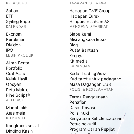
PETA SUHU
TAWARAN ISTIMEWA
Saham
Hadapan CME Group
ETF
Hadapan Eurex
Syiling kripto
Himpunan saham AS
KALENDAR
MENGENAI SYARIKAT
Ekonomi
Siapa kami
Perolehan
Misi angkasa lepas
Dividen
Blog
IPO
Pusat Bantuan
LEBIH PRODUK
Kerjaya
Kit media
Aliran Berita
BARANGAN
Portfolio
Graf Asas
Kedai TradingView
Keluk Hasil
Kad tarot untuk pedagang
Opsyen
Masa Dagangan C63
Peta Makro
POLISI & KESELAMATAN
Pine Script®
Terma Penggunaan
APLIKASI
Penafian
Mudah alih
Dasar Privasi
Atas meja
Polisi Kuki
KOMUNITI
Kenyataan Kebolehcapaian
Petua sekuriti
Rangkaian sosial
Program Carian Pepijat
Dinding Kasih