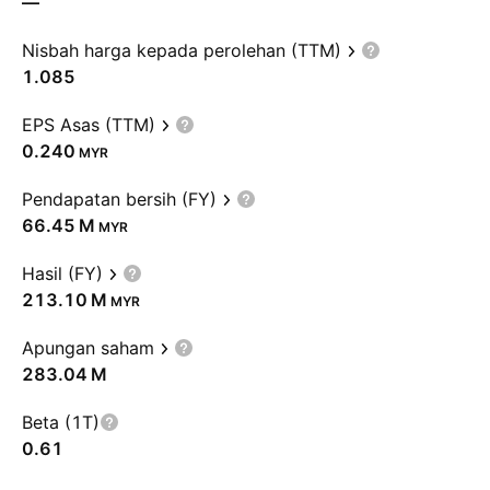
—
Nisbah harga kepada perolehan (TTM)
1.085
EPS Asas (TTM)
0.240
MYR
Pendapatan bersih (FY)
‪66.45 M‬
MYR
Hasil (FY)
‪213.10 M‬
MYR
Apungan saham
‪283.04 M‬
Beta (1T)
0.61