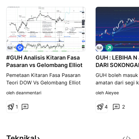
P
P
e
a
#GUH Analisis Kitaran Fasa
n
GUH : LEBIHA 
n
d
j
Pasaran vs Gelombang Elliot
DARI SOKONGA
i
a
d
n
Pemetaan Kitaran Fasa Pasaran
GUH boleh masuk 
i
g
Teori DOW Vs Gelombang Elliot
amatan dari segi ko
k
a
Analisis Kitaran Fasa Teori DOW
Harga tutup pada 
oleh deanmentari
oleh Aieyee
n
1. Fasa Pengumpulan
EMA38 2. Rebound
(Accumulation Phase) Tempoh
BO dan EMA100 3
1
4
2
Masa kekerapan : 2 Tahun hingga
Stochastic/RSI da
3 Tahun . Kekerapan Corak Paten
: Corak Berganda Bawah (Doube
Bottom), Corak Tiga Berganda Ba
Teknikal