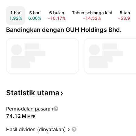
1 hari
5 hari
6 bulan
Tahun sehingga kini
5 tahun
1.92%
6.00%
−10.17%
−14.52%
−53.91
Bandingkan dengan GUH Holdings Bhd.
Statistik
utama
Permodalan pasaran
‪74.12 M‬
MYR
Hasil dividen (dinyatakan)