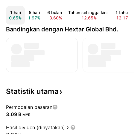
1 hari
5 hari
6 bulan
Tahun sehingga kini
1 tahun
0.65%
1.97%
−3.60%
−12.65%
−12.17%
Bandingkan dengan Hextar Global Bhd.
Statistik
utama
Permodalan pasaran
‪3.09 B‬
MYR
Hasil dividen (dinyatakan)