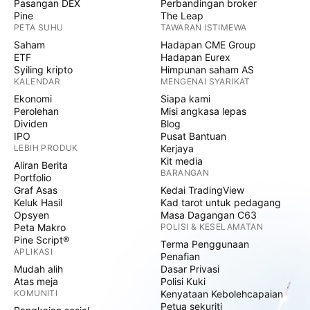
Pasangan DEX
Perbandingan broker
Pine
The Leap
PETA SUHU
TAWARAN ISTIMEWA
Saham
Hadapan CME Group
ETF
Hadapan Eurex
Syiling kripto
Himpunan saham AS
KALENDAR
MENGENAI SYARIKAT
Ekonomi
Siapa kami
Perolehan
Misi angkasa lepas
Dividen
Blog
IPO
Pusat Bantuan
LEBIH PRODUK
Kerjaya
Kit media
Aliran Berita
BARANGAN
Portfolio
Graf Asas
Kedai TradingView
Keluk Hasil
Kad tarot untuk pedagang
Opsyen
Masa Dagangan C63
Peta Makro
POLISI & KESELAMATAN
Pine Script®
Terma Penggunaan
APLIKASI
Penafian
Mudah alih
Dasar Privasi
Atas meja
Polisi Kuki
KOMUNITI
Kenyataan Kebolehcapaian
Petua sekuriti