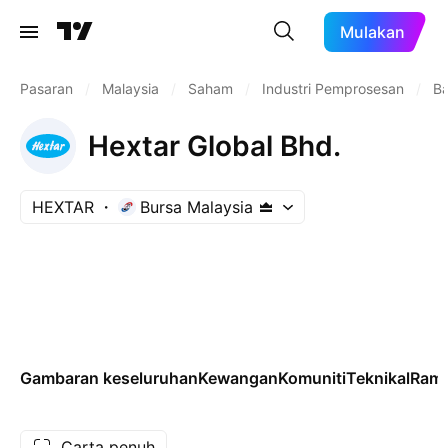
Mulakan
Pasaran
/
Malaysia
/
Saham
/
Industri Pemprosesan
/
Ba
Hextar Global Bhd.
HEXTAR
Bursa Malaysia
Gambaran keseluruhan
Kewangan
Komuniti
Teknikal
Rama
Carta penuh