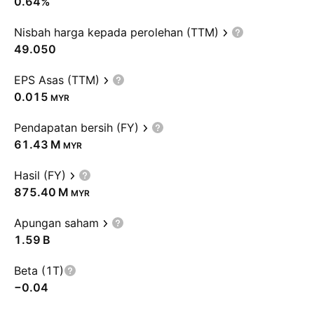
0.64%
Nisbah harga kepada perolehan (TTM)
49.050
EPS Asas (TTM)
0.015
MYR
Pendapatan bersih (FY)
‪61.43 M‬
MYR
Hasil (FY)
‪875.40 M‬
MYR
Apungan saham
‪1.59 B‬
Beta (1T)
−0.04