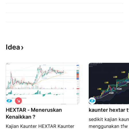
Idea
S
i
HEXTAR - Meneruskan
n
kaunter hextar 
g
Kenaikkan ?
sedikit kajian kau
k
a
Kajian Kaunter HEXTAR Kaunter
menggunakan tfw 
t