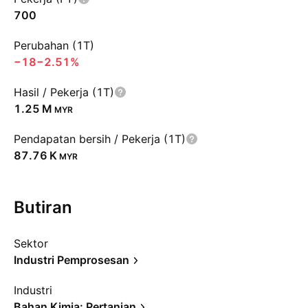
700
Perubahan (1T)
−18
−2.51%
Hasil / Pekerja (1T)
‪1.25 M‬
MYR
Pendapatan bersih / Pekerja (1T)
‪87.76 K‬
MYR
Butiran
Sektor
Industri Pemprosesan
Industri
Bahan Kimia: Pertanian