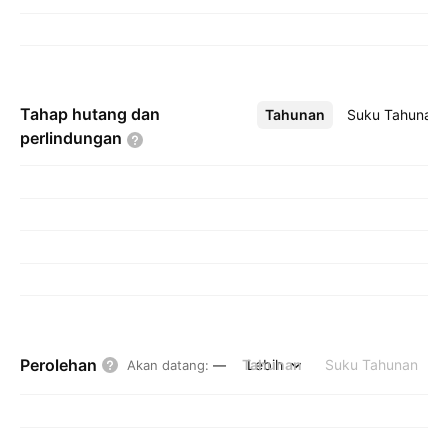
Tahap hutang dan
Tahunan
Lebih
Suku Tahunan
perlindungan
Perolehan
Tahunan
Lebih
Suku Tahunan
Akan datang
:
—