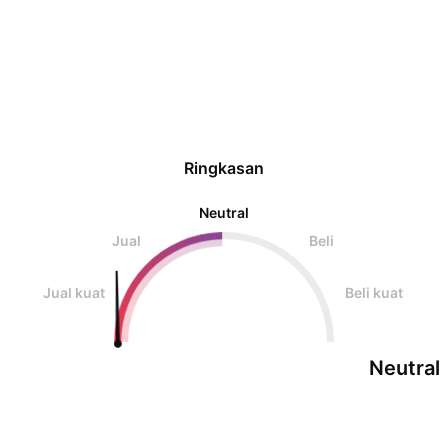
terdekat adalah pada 1.180 Disclaimer -
Ringkasan
Neutral
Jual
Beli
Jual kuat
Beli kuat
Neutral