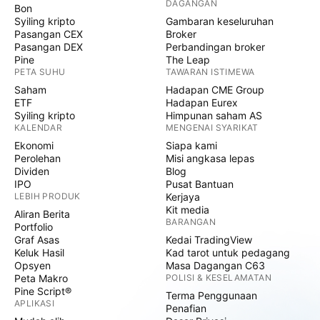
DAGANGAN
Bon
Syiling kripto
Gambaran keseluruhan
Pasangan CEX
Broker
Pasangan DEX
Perbandingan broker
Pine
The Leap
PETA SUHU
TAWARAN ISTIMEWA
Saham
Hadapan CME Group
ETF
Hadapan Eurex
Syiling kripto
Himpunan saham AS
KALENDAR
MENGENAI SYARIKAT
Ekonomi
Siapa kami
Perolehan
Misi angkasa lepas
Dividen
Blog
IPO
Pusat Bantuan
LEBIH PRODUK
Kerjaya
Kit media
Aliran Berita
BARANGAN
Portfolio
Graf Asas
Kedai TradingView
Keluk Hasil
Kad tarot untuk pedagang
Opsyen
Masa Dagangan C63
Peta Makro
POLISI & KESELAMATAN
Pine Script®
Terma Penggunaan
APLIKASI
Penafian