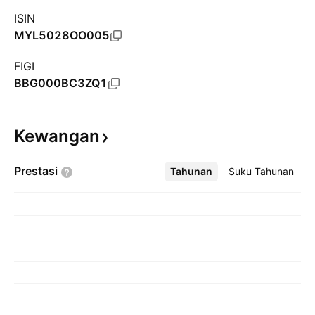
ISIN
MYL5028OO005
FIGI
BBG000BC3ZQ1
Kewangan
Prestasi
Tahunan
Lebih
Suku Tahunan