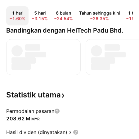
1 hari
5 hari
6 bulan
Tahun sehingga kini
1 tah
−1.60%
−3.15%
−24.54%
−26.35%
−19.
Bandingkan dengan HeiTech Padu Bhd.
Statistik
utama
Permodalan pasaran
‪208.62 M‬
MYR
Hasil dividen (dinyatakan)