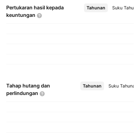
Pertukaran hasil kepada
Tahunan
Lebih
Suku Tahuna
keuntungan
Tahap hutang dan
Tahunan
Lebih
Suku Tahunan
perlindungan