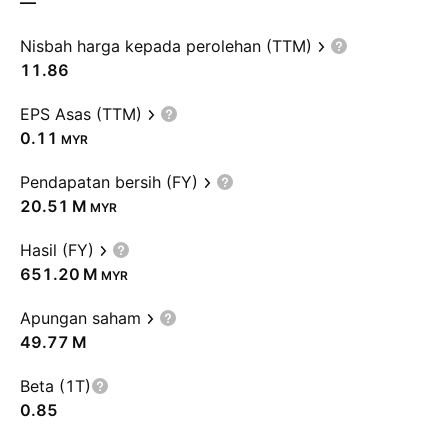
—
Nisbah harga kepada perolehan (TTM)
11.86
EPS Asas (TTM)
0.11
MYR
Pendapatan bersih (FY)
‪20.51 M‬
MYR
Hasil (FY)
‪651.20 M‬
MYR
Apungan saham
‪49.77 M‬
Beta (1T)
0.85