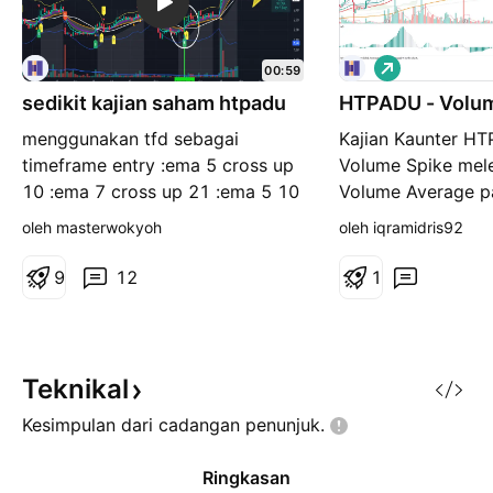
P
00:59
a
sedikit kajian saham htpadu
HTPADU - Volum
n
j
menggunakan tfd sebagai
Kajian Kaunter HT
a
n
timeframe entry :ema 5 cross up
Volume Spike mele
g
10 :ema 7 cross up 21 :ema 5 10
Volume Average p
dan mid bb tertib exit :ema 5
dagangan 17Sept2
oleh masterwokyoh
oleh iqramidris92
cross down 10 :ema 7 cross
perhatikan jika ke
down 21 :ema 5 10 dan mid bb
mampu untuk men
9
12
1
songsang pastikan candle berada
Pivot di 3.15. #
dia atas ema 50-100-200 ini
hanyalah kajian pembelajar
Teknikal
Kesimpulan dari cadangan
penunjuk.
Ringkasan