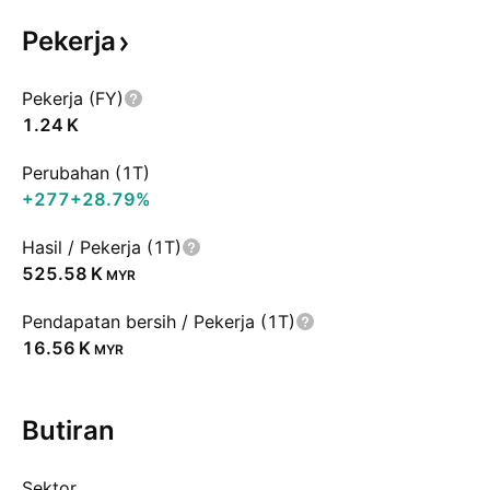
Pekerja
Pekerja (FY)
‪1.24 K‬
Perubahan (1T)
+277
+28.79%
Hasil / Pekerja (1T)
‪525.58 K‬
MYR
Pendapatan bersih / Pekerja (1T)
‪16.56 K‬
MYR
Butiran
Sektor