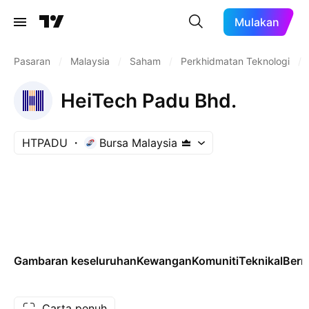
Mulakan
Pasaran
/
Malaysia
/
Saham
/
Perkhidmatan Teknologi
/
HeiTech Padu Bhd.
HTPADU
Bursa Malaysia
Gambaran keseluruhan
Kewangan
Komuniti
Teknikal
Ber
Carta penuh