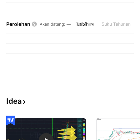
Perolehan
Tahunan
Lebih
Suku Tahunan
Akan datang
:
—
Idea