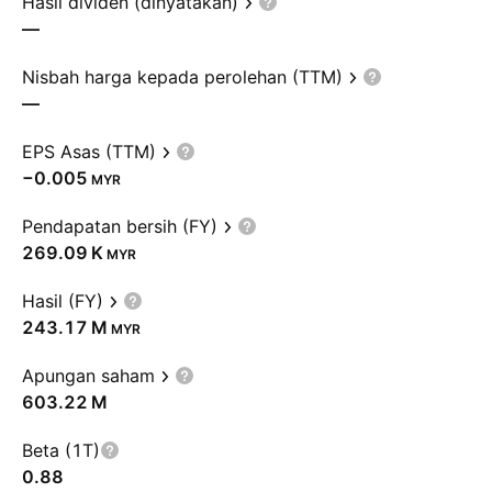
Hasil dividen (dinyatakan)
—
Nisbah harga kepada perolehan (TTM)
—
EPS Asas (TTM)
−0.005
MYR
Pendapatan bersih (FY)
‪269.09 K‬
MYR
Hasil (FY)
‪243.17 M‬
MYR
Apungan saham
‪603.22 M‬
Beta (1T)
0.88