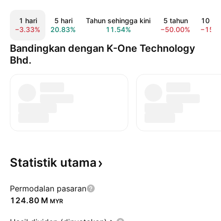
1 hari
5 hari
Tahun sehingga kini
5 tahun
10 ta
−3.33%
20.83%
11.54%
−50.00%
−15.
Bandingkan dengan K-One Technology
Bhd.
Statistik
utama
Permodalan pasaran
‪124.80 M‬
MYR