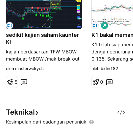
P
a
sedikit kajian saham kaunter
K1 bakal memanj
n
j
KI
K1 telah siap me
a
n
kajian berdasarkan TFW MBOW
dengan penurunan
g
membuat MBOW /mak break out
0.135. Sekarang s
weekly H/270 O/180 kaunter
diatas MA200 dan
oleh masterwokyoh
oleh bidin182
membuat break out weekly
Wave 3. Jangkaan
dengan volume >3kali vol purata
berdasarkan Fibo 
5
0
kaumter membuat 52wh entry
0.305. K1 perlu p
boleh dilakukan di half c mbow
resistance pada h
ema 5 ema 10 low kaki emak set
dahulu untuk terus
alert pada garis/area entry
~Ini adalah sekada
Teknikal
apabila alert trigger ...check
Kesimpulan dari cadangan
penunjuk.