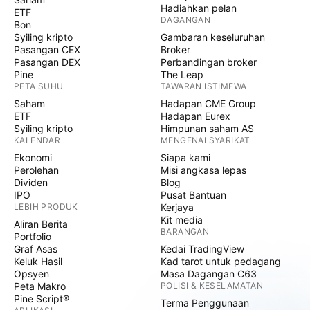
Hadiahkan pelan
ETF
DAGANGAN
Bon
Syiling kripto
Gambaran keseluruhan
Pasangan CEX
Broker
Pasangan DEX
Perbandingan broker
Pine
The Leap
PETA SUHU
TAWARAN ISTIMEWA
Saham
Hadapan CME Group
ETF
Hadapan Eurex
Syiling kripto
Himpunan saham AS
KALENDAR
MENGENAI SYARIKAT
Ekonomi
Siapa kami
Perolehan
Misi angkasa lepas
Dividen
Blog
IPO
Pusat Bantuan
LEBIH PRODUK
Kerjaya
Kit media
Aliran Berita
BARANGAN
Portfolio
Graf Asas
Kedai TradingView
Keluk Hasil
Kad tarot untuk pedagang
Opsyen
Masa Dagangan C63
Peta Makro
POLISI & KESELAMATAN
Pine Script®
Terma Penggunaan