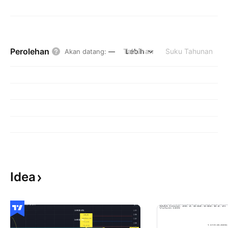
Perolehan
Tahunan
Lebih
Suku Tahunan
Akan datang
:
—
Idea