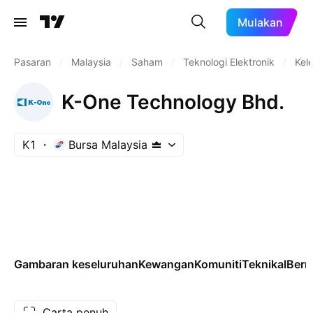
Mulakan
Pasaran
/
Malaysia
/
Saham
/
Teknologi Elektronik
/
Kel
K-One Technology Bhd.
K1
Bursa Malaysia
Gambaran keseluruhan
Kewangan
Komuniti
Teknikal
Ber
Carta penuh