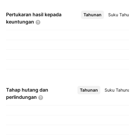
Pertukaran hasil kepada
Tahunan
Lebih
Suku Tahuna
keuntungan
Tahap hutang dan
Tahunan
Lebih
Suku Tahunan
perlindungan