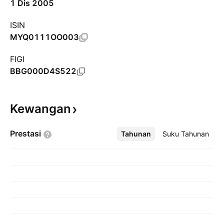
1 Dis 2005
ISIN
MYQ0111OO003
FIGI
BBG000D4S522
Kewangan
Prestasi
Tahunan
Lebih
Suku Tahunan