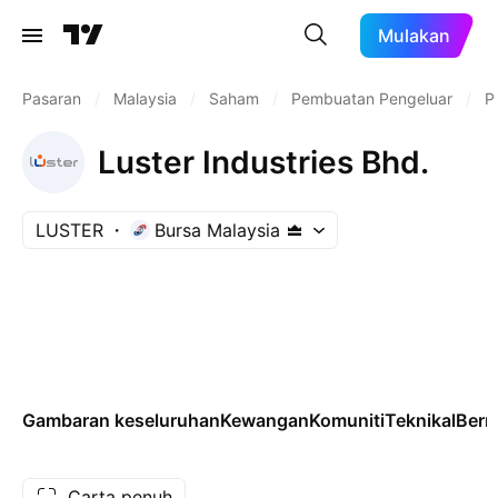
Mulakan
Pasaran
/
Malaysia
/
Saham
/
Pembuatan Pengeluar
/
P
Luster Industries Bhd.
LUSTER
Bursa Malaysia
Gambaran keseluruhan
Kewangan
Komuniti
Teknikal
Ber
Carta penuh