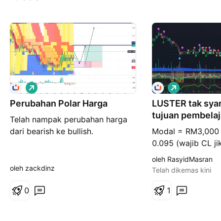
P
P
a
a
Perubahan Polar Harga
n
LUSTER tak syar
n
j
j
tujuan pembelaj
Telah nampak perubahan harga
a
a
n
n
dari bearish ke bullish.
Modal = RM3,000 
g
g
0.095 (wajib CL ji
candlestick tutup
oleh RasyidMasran
tu). Kawasan beli
oleh zackdinz
Telah dikemas kini
lot = 300 lot Harg
0
0.110 (minima) No
1
pengguna Android
MyStock untuk buat