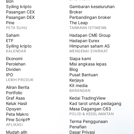
Bon
Syiling kripto
Gambaran keseluruhan
Pasangan CEX
Broker
Pasangan DEX
Perbandingan broker
Pine
The Leap
PETA SUHU
TAWARAN ISTIMEWA
Saham
Hadapan CME Group
ETF
Hadapan Eurex
Syiling kripto
Himpunan saham AS
KALENDAR
MENGENAI SYARIKAT
Ekonomi
Siapa kami
Perolehan
Misi angkasa lepas
Dividen
Blog
IPO
Pusat Bantuan
LEBIH PRODUK
Kerjaya
Kit media
Aliran Berita
BARANGAN
Portfolio
Graf Asas
Kedai TradingView
Keluk Hasil
Kad tarot untuk pedagang
Opsyen
Masa Dagangan C63
Peta Makro
POLISI & KESELAMATAN
Pine Script®
Terma Penggunaan
APLIKASI
Penafian
Mudah alih
Dasar Privasi