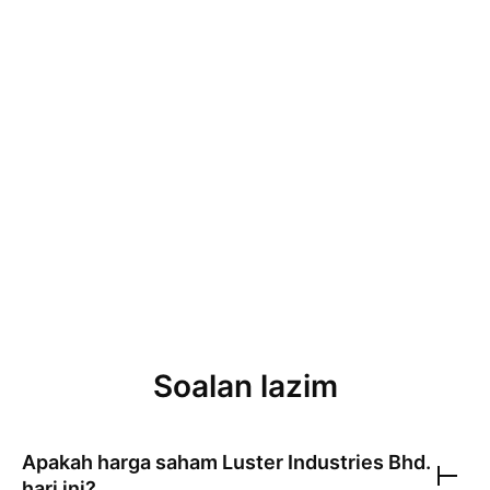
Soalan lazim
Apakah harga saham
Luster Industries Bhd.
hari ini?