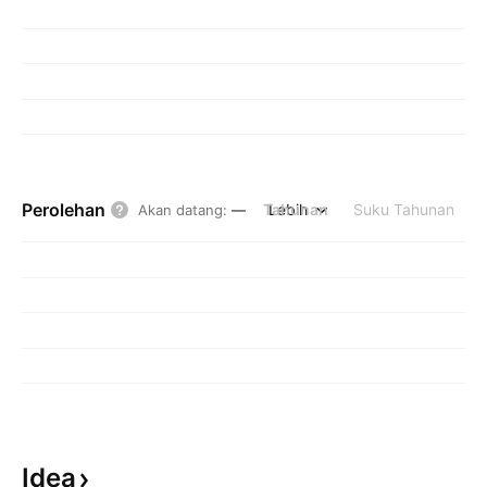
Perolehan
Tahunan
Lebih
Suku Tahunan
Akan datang
:
—
Idea