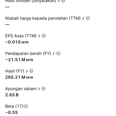
Hasil dividen (dinyatakan)
—
Nisbah harga kepada perolehan (TTM)
—
EPS Asas (TTM)
−0.010
MYR
Pendapatan bersih (FY)
‪−21.51 M‬
MYR
Hasil (FY)
‪265.21 M‬
MYR
Apungan saham
‪2.65 B‬
Beta (1T)
−0.55