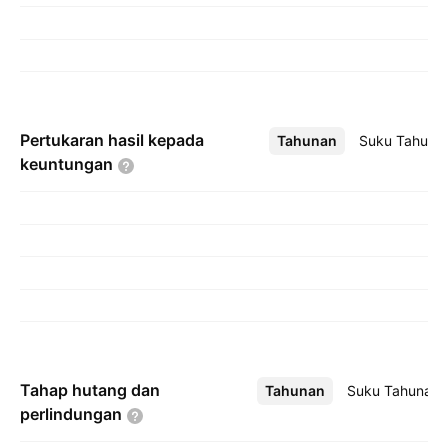
Pertukaran hasil kepada
Tahunan
Lebih
Suku Tahuna
keuntungan
Tahap hutang dan
Tahunan
Lebih
Suku Tahunan
perlindungan