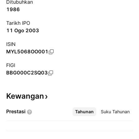
Ditubuhkan
1986
Tarikh IPO
11 Ogo 2003
ISIN
MYL5068OO001
FIGI
BBG000C2SQ03
Kewangan
Prestasi
Tahunan
Lebih
Suku Tahunan