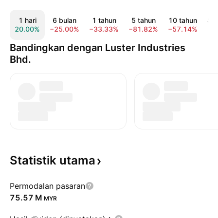
1 hari
6 bulan
1 tahun
5 tahun
10 tahun
Se
20.00%
−25.00%
−33.33%
−81.82%
−57.14%
Bandingkan dengan Luster Industries
Bhd.
Statistik
utama
Permodalan pasaran
‪75.57 M‬
MYR