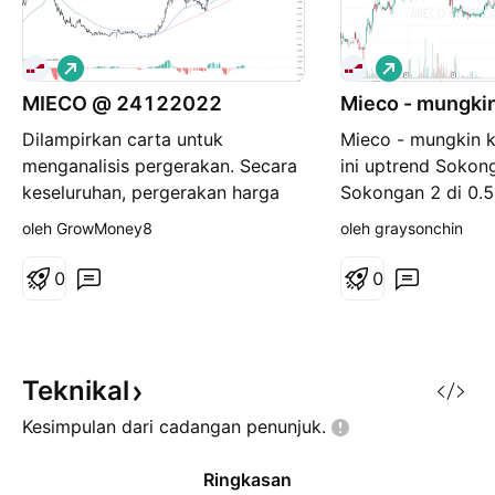
P
P
a
a
MIECO @ 24122022
n
Mieco - mungkin
n
j
j
Dilampirkan carta untuk
Mieco - mungkin k
a
a
n
n
menganalisis pergerakan. Secara
ini uptrend Sokon
g
g
keseluruhan, pergerakan harga
Sokongan 2 di 0.5
MIECO adalah aliran menaik.
0.80
oleh GrowMoney8
oleh graysonchin
Harga perlu memecahkan
kawasan rintangan untuk
0
0
menggerakkannya lebih tinggi.
Jika penembusan berjaya, harga
sasaran ialah RM0.94 Secara
keseluruhan, arah aliran masih
Teknikal
dalam aliran menai
Kesimpulan dari cadangan
penunjuk.
Ringkasan