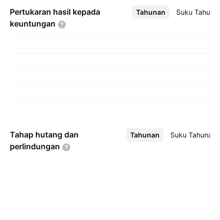
Pertukaran hasil kepada
Tahunan
Lebih
Suku Tahuna
keuntungan
Tahap hutang dan
Tahunan
Lebih
Suku Tahunan
perlindungan