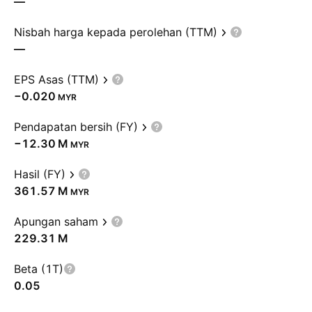
—
Nisbah harga kepada perolehan (TTM)
—
EPS Asas (TTM)
−0.020
MYR
Pendapatan bersih (FY)
‪−12.30 M‬
MYR
Hasil (FY)
‪361.57 M‬
MYR
Apungan saham
‪229.31 M‬
Beta (1T)
0.05