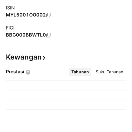
ISIN
MYL5001OO002
FIGI
BBG000BBWTL0
Kewangan
Prestasi
Tahunan
Lebih
Suku Tahunan