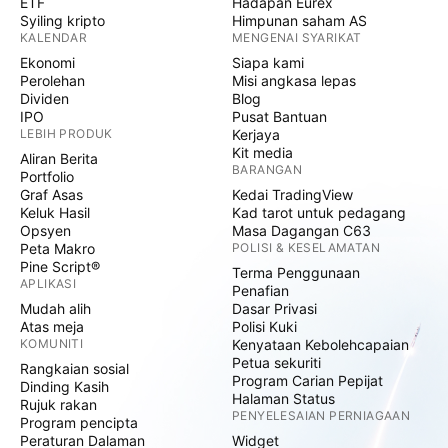
ETF
Hadapan Eurex
Syiling kripto
Himpunan saham AS
KALENDAR
MENGENAI SYARIKAT
Ekonomi
Siapa kami
Perolehan
Misi angkasa lepas
Dividen
Blog
IPO
Pusat Bantuan
LEBIH PRODUK
Kerjaya
Kit media
Aliran Berita
BARANGAN
Portfolio
Graf Asas
Kedai TradingView
Keluk Hasil
Kad tarot untuk pedagang
Opsyen
Masa Dagangan C63
Peta Makro
POLISI & KESELAMATAN
Pine Script®
Terma Penggunaan
APLIKASI
Penafian
Mudah alih
Dasar Privasi
Atas meja
Polisi Kuki
KOMUNITI
Kenyataan Kebolehcapaian
Petua sekuriti
Rangkaian sosial
Program Carian Pepijat
Dinding Kasih
Halaman Status
Rujuk rakan
PENYELESAIAN PERNIAGAAN
Program pencipta
Peraturan Dalaman
Widget