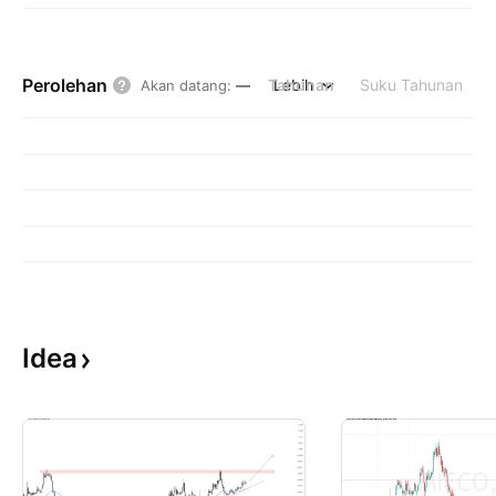
Perolehan
Tahunan
Lebih
Suku Tahunan
Akan datang
:
—
Idea