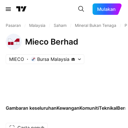
Mulakan
Pasaran
/
Malaysia
/
Saham
/
Mineral Bukan Tenaga
/
P
Mieco Berhad
MIECO
Bursa Malaysia
Gambaran keseluruhan
Kewangan
Komuniti
Teknikal
Ber
Carta penuh