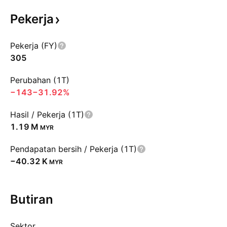
Pekerja
Pekerja (FY)
305
Perubahan (1T)
−143
−31.92%
Hasil / Pekerja (1T)
‪1.19 M‬
MYR
Pendapatan bersih / Pekerja (1T)
‪−40.32 K‬
MYR
Butiran
Sektor