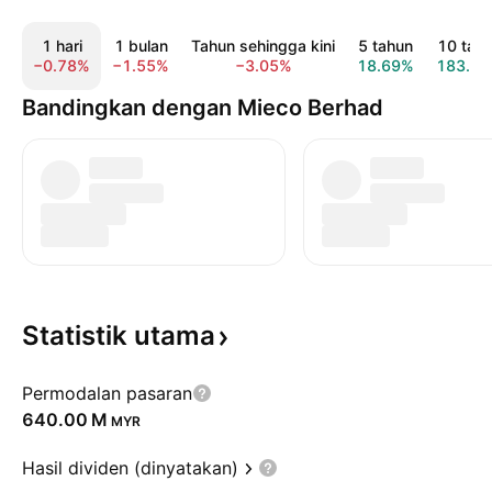
1 hari
1 bulan
Tahun sehingga kini
5 tahun
10 tah
−0.78%
−1.55%
−3.05%
18.69%
183.8
Bandingkan dengan Mieco Berhad
Statistik
utama
Permodalan pasaran
‪640.00 M‬
MYR
Hasil dividen (dinyatakan)