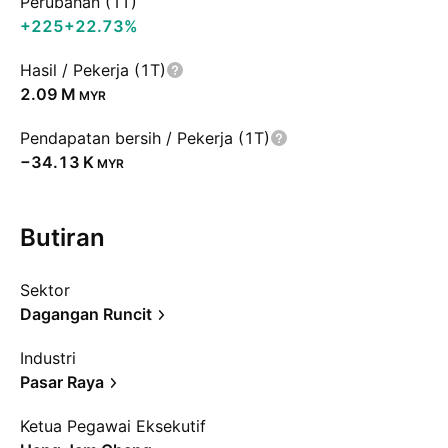
Perubahan (1T)
+225
+22.73%
Hasil / Pekerja (1T)
‪2.09 M‬
MYR
Pendapatan bersih / Pekerja (1T)
‪−34.13 K‬
MYR
Butiran
Sektor
Dagangan Runcit
Industri
Pasar Raya
Ketua Pegawai Eksekutif