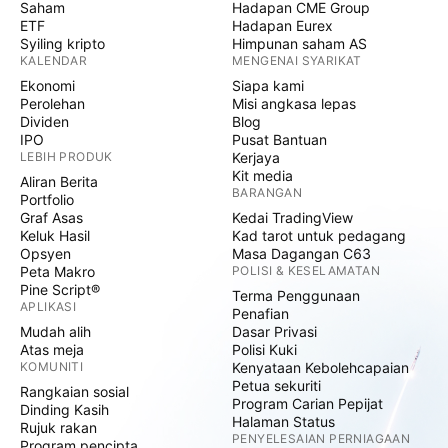
Saham
Hadapan CME Group
ETF
Hadapan Eurex
Syiling kripto
Himpunan saham AS
KALENDAR
MENGENAI SYARIKAT
Ekonomi
Siapa kami
Perolehan
Misi angkasa lepas
Dividen
Blog
IPO
Pusat Bantuan
LEBIH PRODUK
Kerjaya
Kit media
Aliran Berita
BARANGAN
Portfolio
Graf Asas
Kedai TradingView
Keluk Hasil
Kad tarot untuk pedagang
Opsyen
Masa Dagangan C63
Peta Makro
POLISI & KESELAMATAN
Pine Script®
Terma Penggunaan
APLIKASI
Penafian
Mudah alih
Dasar Privasi
Atas meja
Polisi Kuki
KOMUNITI
Kenyataan Kebolehcapaian
Petua sekuriti
Rangkaian sosial
Program Carian Pepijat
Dinding Kasih
Halaman Status
Rujuk rakan
PENYELESAIAN PERNIAGAAN
Program pencipta