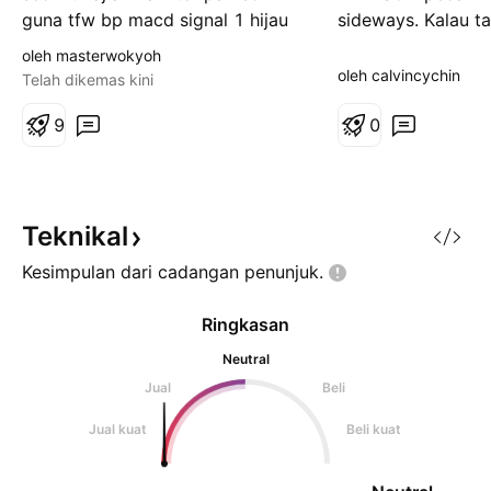
guna tfw bp macd signal 1 hijau
sideways. Kalau t
cross up purple +signal 2 hijau
naik lagi. PARKSO
oleh masterwokyoh
cross up 0 line bp super v5 ema
resistance + sidew
oleh calvincychin
Telah dikemas kini
cross up +cross up mid BB guna
W&R, it should tre
kendel bullish guna bodtl follow
9
#ARTTpick #Kebay
0
trend exit bila reverse signal
diatas
Teknikal
Kesimpulan dari cadangan
penunjuk.
Ringkasan
Neutral
Jual
Beli
Jual kuat
Beli kuat