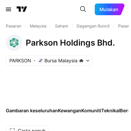
Mulakan
Pasaran
/
Malaysia
/
Saham
/
Dagangan Runcit
/
Pasar
Parkson Holdings Bhd.
PARKSON
Bursa Malaysia
Gambaran keseluruhan
Kewangan
Komuniti
Teknikal
Ber
Carta penuh