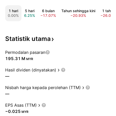
1 hari
5 hari
6 bulan
Tahun sehingga kini
1 tahun
0.00%
6.25%
−17.07%
−20.93%
−26.09
Statistik
utama
Permodalan pasaran
‪195.31 M‬
MYR
Hasil dividen (dinyatakan)
—
Nisbah harga kepada perolehan (TTM)
—
EPS Asas (TTM)
−0.025
MYR