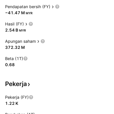
Pendapatan bersih (FY)
‪−41.47 M‬
MYR
Hasil (FY)
‪2.54 B‬
MYR
Apungan saham
‪372.32 M‬
Beta (1T)
0.68
Pekerja
Pekerja (FY)
‪1.22 K‬