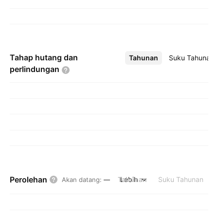
Tahap hutang dan
Tahunan
Lebih
Suku Tahunan
perlindungan
Perolehan
Tahunan
Lebih
Suku Tahunan
Akan datang
:
—