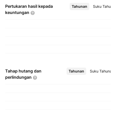
Pertukaran hasil kepada
Tahunan
Lebih
Suku Tahuna
keuntungan
Tahap hutang dan
Tahunan
Lebih
Suku Tahunan
perlindungan