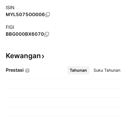
ISIN
MYL5075OO006
FIGI
BBG000BX6070
Kewangan
Prestasi
Tahunan
Lebih
Suku Tahunan