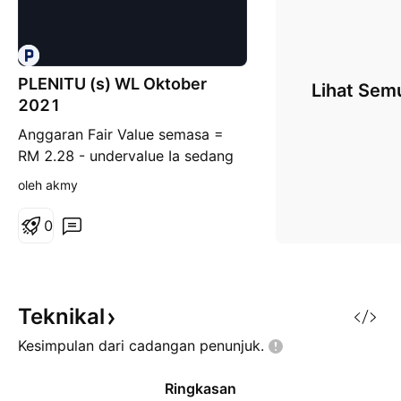
PLENITU (s) WL Oktober
Lihat Sem
2021
Anggaran Fair Value semasa =
RM 2.28 - undervalue Ia sedang
buat pullback utk gerakan BO-
oleh akmy
pullback-BO (BPB) jangka pendek
= Bullish Jika tekanan belian
0
masih kuat, mungkin juga
pullback tidak berlaku Candle
berada di luar/atas upper BB
band = Bullish tp perlu expect
Teknikal
lanjutan pullback yg mungkin berl
Kesimpulan dari cadangan
penunjuk.
Ringkasan