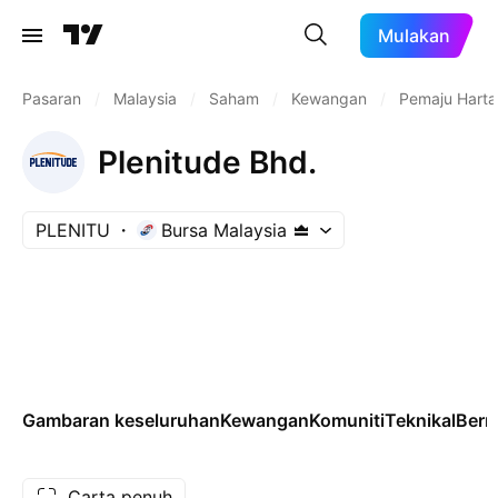
Mulakan
Pasaran
/
Malaysia
/
Saham
/
Kewangan
/
Pemaju Harta
Plenitude Bhd.
PLENITU
Bursa Malaysia
Gambaran keseluruhan
Kewangan
Komuniti
Teknikal
Ber
Carta penuh