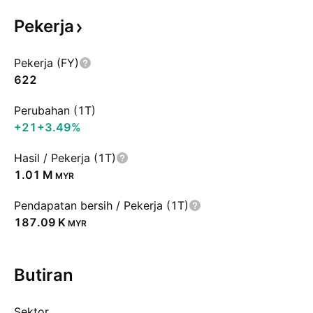
Pekerja
Pekerja (FY)
622
Perubahan (1T)
+21
+3.49%
Hasil / Pekerja (1T)
‪1.01 M‬
MYR
Pendapatan bersih / Pekerja (1T)
‪187.09 K‬
MYR
Butiran
Sektor