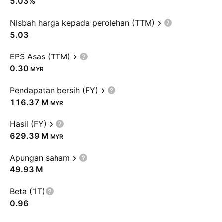
5.03%
Nisbah harga kepada perolehan (TTM)
5.03
EPS Asas (TTM)
0.30
MYR
Pendapatan bersih (FY)
‪116.37 M‬
MYR
Hasil (FY)
‪629.39 M‬
MYR
Apungan saham
‪49.93 M‬
Beta (1T)
0.96