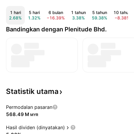
1 hari
5 hari
6 bulan
1 tahun
5 tahun
10 tahun
2.68%
1.32%
−16.39%
3.38%
59.38%
−8.38%
Bandingkan dengan Plenitude Bhd.
Statistik
utama
Permodalan pasaran
‪568.49 M‬
MYR
Hasil dividen (dinyatakan)