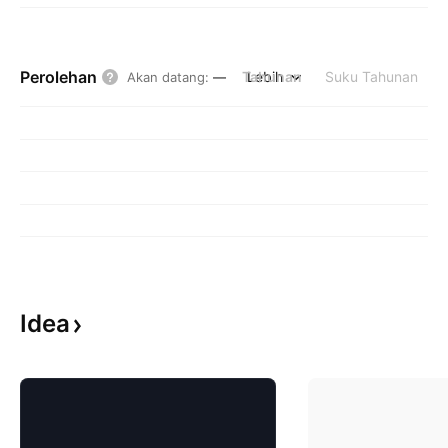
Perolehan
Tahunan
Lebih
Suku Tahunan
Akan datang
:
—
Idea