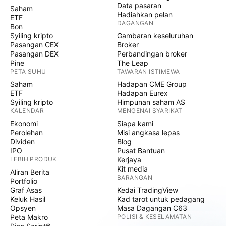
Data pasaran
Saham
Hadiahkan pelan
ETF
DAGANGAN
Bon
Syiling kripto
Gambaran keseluruhan
Pasangan CEX
Broker
Pasangan DEX
Perbandingan broker
Pine
The Leap
PETA SUHU
TAWARAN ISTIMEWA
Saham
Hadapan CME Group
ETF
Hadapan Eurex
Syiling kripto
Himpunan saham AS
KALENDAR
MENGENAI SYARIKAT
Ekonomi
Siapa kami
Perolehan
Misi angkasa lepas
Dividen
Blog
IPO
Pusat Bantuan
LEBIH PRODUK
Kerjaya
Kit media
Aliran Berita
BARANGAN
Portfolio
Graf Asas
Kedai TradingView
Keluk Hasil
Kad tarot untuk pedagang
Opsyen
Masa Dagangan C63
Peta Makro
POLISI & KESELAMATAN