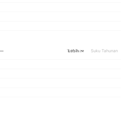
Tahunan
Lebih
Suku Tahunan
—