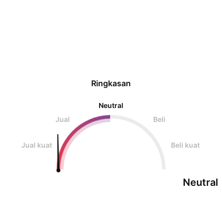
. Berdagang Diatas R
Ringkasan
Neutral
Jual
Beli
Jual kuat
Beli kuat
Neutral