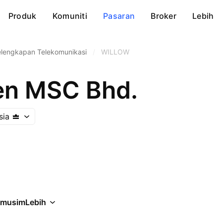
Produk
Komuniti
Pasaran
Broker
Lebih
elengkapan Telekomunikasi
/
WILLOW
en MSC Bhd.
sia
rmusim
Lebih