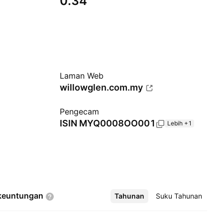
0.34
Laman Web
willowglen.com.my
Pengecam
ISIN
MYQ0008OO001
Lebih +1
keuntungan
Tahunan
Lebih
Suku Tahunan