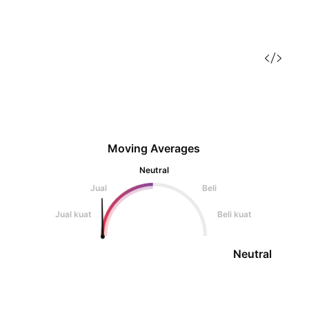
Moving Averages
Neutral
Jual
Beli
Jual kuat
Beli kuat
Neutral