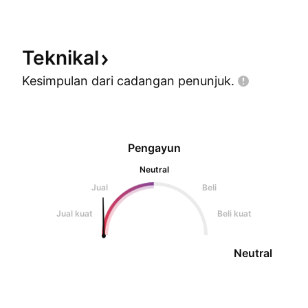
. Berdagang Diatas R
Teknikal
Kesimpulan dari cadangan
penunjuk.
Pengayun
Neutral
Jual
Beli
Jual kuat
Beli kuat
Neutral