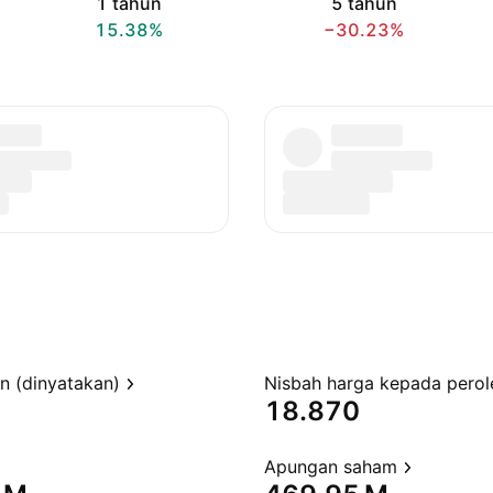
1 tahun
5 tahun
15.38%
−30.23%
en (dinyatakan)
18.870
Apungan saham