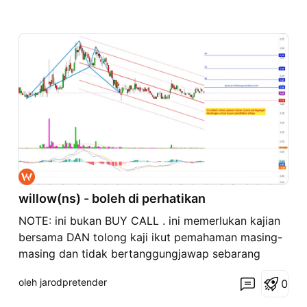
willow(ns) - boleh di perhatikan
NOTE: ini bukan BUY CALL . ini memerlukan kajian
bersama DAN tolong kaji ikut pemahaman masing-
masing dan tidak bertanggungjawap sebarang
kerugian. Penafian : Kajian diatas bertujuan untuk
oleh jarodpretender
0
KITA bersama sama mengkaji dan bukanlah
bertujuan untuk membeli atau menjual instrumen ini