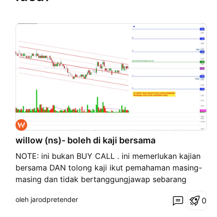
willow (ns)- boleh di kaji bersama
NOTE: ini bukan BUY CALL . ini memerlukan kajian
bersama DAN tolong kaji ikut pemahaman masing-
masing dan tidak bertanggungjawap sebarang
kerugian. Penafian : Kajian diatas bertujuan untuk
oleh jarodpretender
0
KITA bersama sama mengkaji dan bukanlah
bertujuan untuk membeli atau menjual instrumen ini