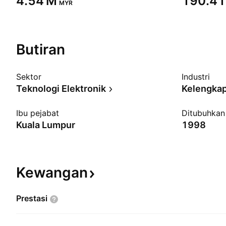
‪4.54 M‬
‪190.41
MYR
Butiran
Sektor
Industri
Teknologi Elektronik
Kelengkap
Ibu pejabat
Ditubuhkan
Kuala Lumpur
1998
Kewangan
Prestasi