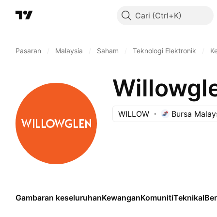
Cari
Pasaran
/
Malaysia
/
Saham
/
Teknologi Elektronik
/
K
Willowgl
WILLOW
Bursa Malay
Gambaran keseluruhan
Kewangan
Komuniti
Teknikal
Be