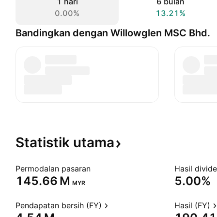
1 hari
6 bulan
0.00%
13.21%
Bandingkan dengan Willowglen MSC Bhd.
Statistik
utama
Permodalan pasaran
Hasil divid
‪145.66 M‬
5.00%
MYR
Pendapatan bersih (FY)
Hasil (FY)