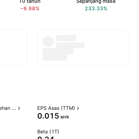
10 tahun
Sepanjang masa
−6.98%
233.33%
Nisbah harga kepada perolehan (TTM)
EPS Asas (TTM)
0.015
MYR
Beta (1T)