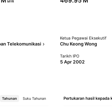
 M‬
‪469.95 M‬
MYR
Ketua Pegawai Eksekutif
an Telekomunikasi
Chu Keong Wong
Tarikh IPO
5 Apr 2002
Pertukaran hasil kepada
Tahunan
Lebih
Suku Tahunan