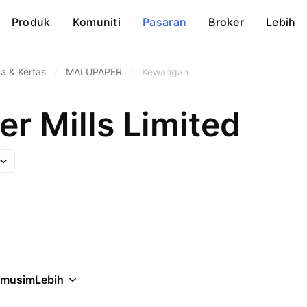
Produk
Komuniti
Pasaran
Broker
Lebih
a & Kertas
/
MALUPAPER
/
Kewangan
r Mills Limited
rmusim
Lebih