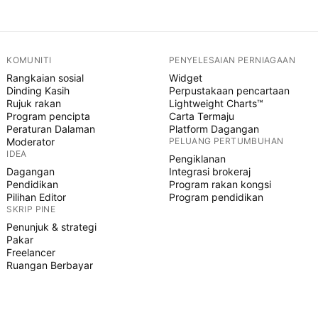
KOMUNITI
PENYELESAIAN PERNIAGAAN
Rangkaian sosial
Widget
Dinding Kasih
Perpustakaan pencartaan
Rujuk rakan
Lightweight Charts™
Program pencipta
Carta Termaju
Peraturan Dalaman
Platform Dagangan
Moderator
PELUANG PERTUMBUHAN
IDEA
Pengiklanan
Dagangan
Integrasi brokeraj
Pendidikan
Program rakan kongsi
Pilihan Editor
Program pendidikan
SKRIP PINE
Penunjuk & strategi
Pakar
Freelancer
Ruangan Berbayar