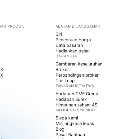
DAR PRODUK
ALATAN & LANGGANAN
Ciri
Penentuan Harga
Data pasaran
Hadiahkan pelan
DAGANGAN
Gambaran keseluruhan
EX
Broker
EX
Perbandingan broker
The Leap
TAWARAN ISTIMEWA
Hadapan CME Group
Hadapan Eurex
Himpunan saham AS
MENGENAI SYARIKAT
Siapa kami
Misi angkasa lepas
Blog
Pusat Bantuan