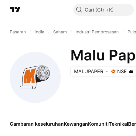
Cari
Pasaran
/
India
/
Saham
/
Industri Pemprosesan
/
Pulp
Malu Pape
MALUPAPER
NSE
Gambaran keseluruhan
Kewangan
Komuniti
Teknikal
Be