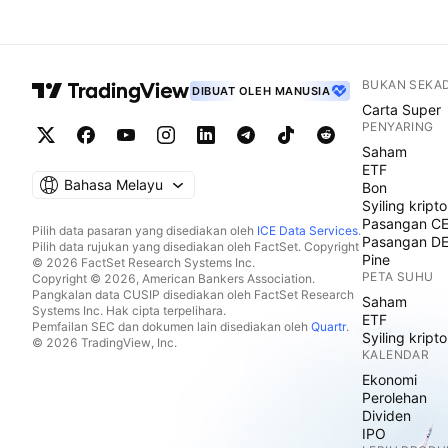
BUKAN SEKA
DIBUAT OLEH MANUSIA
Carta Super
PENYARING
Saham
ETF
Bahasa Melayu
Bon
Syiling kripto
Pasangan C
Pilih data pasaran yang disediakan oleh
ICE Data Services
.
Pasangan D
Pilih data rujukan yang disediakan oleh FactSet. Copyright
Pine
© 2026 FactSet Research Systems Inc.
PETA SUHU
Copyright © 2026, American Bankers Association.
Pangkalan data CUSIP disediakan oleh FactSet Research
Saham
Systems Inc. Hak cipta terpelihara.
ETF
Pemfailan SEC dan dokumen lain disediakan oleh
Quartr
.
Syiling kripto
© 2026 TradingView, Inc.
KALENDAR
Ekonomi
Perolehan
Dividen
IPO