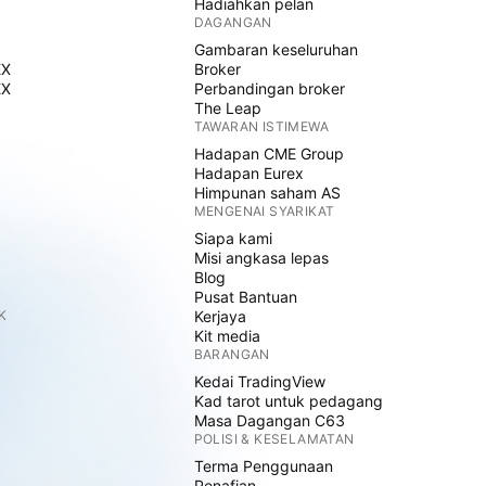
Hadiahkan pelan
DAGANGAN
Gambaran keseluruhan
EX
Broker
EX
Perbandingan broker
The Leap
TAWARAN ISTIMEWA
Hadapan CME Group
Hadapan Eurex
Himpunan saham AS
MENGENAI SYARIKAT
Siapa kami
Misi angkasa lepas
Blog
Pusat Bantuan
K
Kerjaya
Kit media
BARANGAN
Kedai TradingView
Kad tarot untuk pedagang
Masa Dagangan C63
POLISI & KESELAMATAN
Terma Penggunaan
Penafian