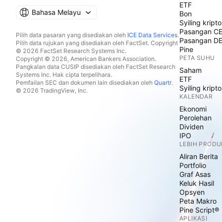
ETF
Bahasa Melayu
Bon
Syiling kripto
Pasangan C
Pilih data pasaran yang disediakan oleh
ICE Data Services
.
Pasangan D
Pilih data rujukan yang disediakan oleh FactSet. Copyright
Pine
© 2026 FactSet Research Systems Inc.
PETA SUHU
Copyright © 2026, American Bankers Association.
Pangkalan data CUSIP disediakan oleh FactSet Research
Saham
Systems Inc. Hak cipta terpelihara.
ETF
Pemfailan SEC dan dokumen lain disediakan oleh
Quartr
.
Syiling kripto
© 2026 TradingView, Inc.
KALENDAR
Ekonomi
Perolehan
Dividen
IPO
LEBIH PRODU
Aliran Berita
Portfolio
Graf Asas
Keluk Hasil
Opsyen
Peta Makro
Pine Script®
APLIKASI