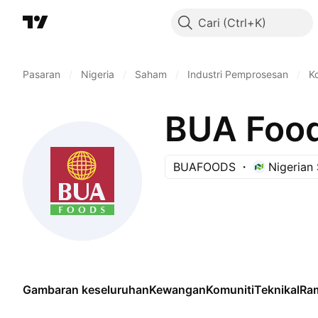
Cari
Pasaran
/
Nigeria
/
Saham
/
Industri Pemprosesan
/
K
BUA Foo
BUAFOODS
Nigerian
Gambaran keseluruhan
Kewangan
Komuniti
Teknikal
Ra