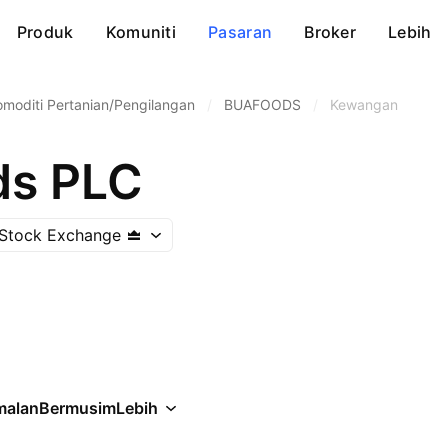
Produk
Komuniti
Pasaran
Broker
Lebih
omoditi Pertanian/Pengilangan
/
BUAFOODS
/
Kewangan
ds PLC
 Stock Exchange
malan
Bermusim
Lebih